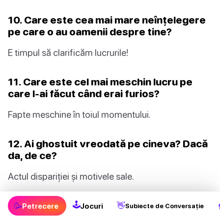
10. Care este cea mai mare neînțelegere
pe care o au oamenii despre tine?
E timpul să clarificăm lucrurile!
11. Care este cel mai meschin lucru pe
care l-ai făcut când erai furios?
Fapte meschine în toiul momentului.
12. Ai ghostuit vreodată pe cineva? Dacă
da, de ce?
Actul dispariției și motivele sale.
13. Ce talent ți-ai dori să ai?
🕹
🥳
👋
Petrecere
Jocuri
Subiecte de Conversație