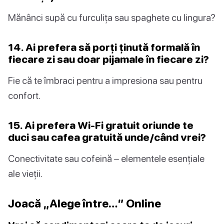
Mănânci supă cu furculița sau spaghete cu lingura?
14. Ai prefera să porți ținută formală în
fiecare zi sau doar pijamale în fiecare zi?
Fie că te îmbraci pentru a impresiona sau pentru
confort.
15. Ai prefera Wi-Fi gratuit oriunde te
duci sau cafea gratuită unde/când vrei?
Conectivitate sau cofeină – elementele esențiale
ale vieții.
Joacă „Alege între…” Online