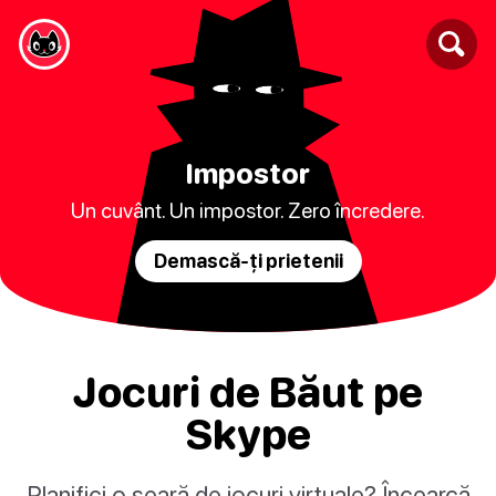
Impostor
Un cuvânt. Un impostor. Zero încredere.
Demască-ți prietenii
Jocuri de Băut pe
Skype
Planifici o seară de jocuri virtuale? Încearcă