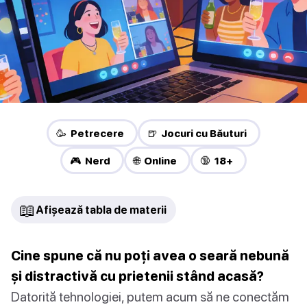
🥳 Petrecere
🍺 Jocuri cu Băuturi
🎮 Nerd
🌐 Online
🔞 18+
📖
Afișează tabla de materii
Cine spune că nu poți avea o seară nebună
și distractivă cu prietenii stând acasă?
Datorită tehnologiei, putem acum să ne conectăm