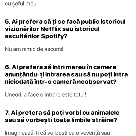
cu șeful meu.
5. Ai prefera să ți se facă public istoricul
vizionărilor Netflix sau istoricul
ascultărilor Spotify?
Nu am nimic de ascuns!
6. Ai prefera să intri mereu în camere
anunțându-ți intrarea sau să nu poți intra
niciodată într-o cameră neobservat?
Uneori, a face o intrare este totul!
7. Ai prefera să poți vorbi cu animalele
sau să vorbești toate limbile străine?
Imaginează-ți că vorbești cu o veveriță sau