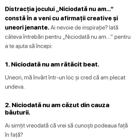
Distracția jocului „Niciodată nu am…”
constă în a veni cu afirmații creative și
uneori jenante.
Ai nevoie de inspirație? Iată
câteva întrebări pentru „Niciodată nu am…” pentru
a te ajuta să începi:
1. Niciodată nu am rătăcit beat.
Uneori, mă învârt într-un loc și cred că am plecat
undeva.
2. Niciodată nu am căzut din cauza
băuturii.
Ai simțit vreodată că vrei să cunoști podeaua față
în față?