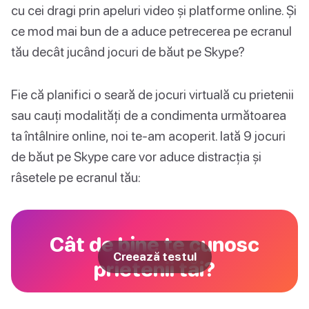
cu cei dragi prin apeluri video și platforme online. Și
ce mod mai bun de a aduce petrecerea pe ecranul
tău decât jucând jocuri de băut pe Skype?
Fie că planifici o seară de jocuri virtuală cu prietenii
sau cauți modalități de a condimenta următoarea
ta întâlnire online, noi te-am acoperit. Iată 9 jocuri
de băut pe Skype care vor aduce distracția și
râsetele pe ecranul tău:
Cât de bine te cunosc
Creează testul
prietenii tăi?