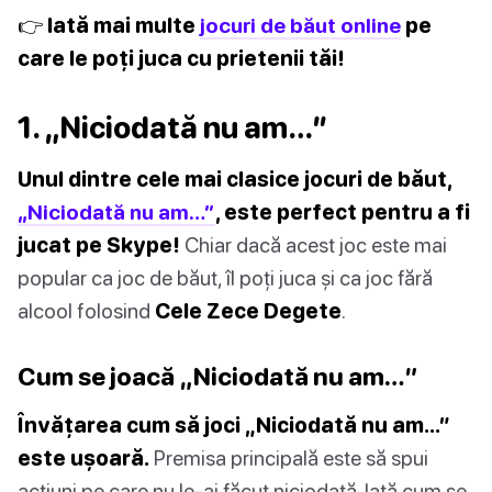
👉 Iată mai multe
jocuri de băut online
pe
care le poți juca cu prietenii tăi!
1. „Niciodată nu am…”
Unul dintre cele mai clasice jocuri de băut,
„Niciodată nu am…”
, este perfect pentru a fi
jucat pe Skype!
Chiar dacă acest joc este mai
popular ca joc de băut, îl poți juca și ca joc fără
alcool folosind
Cele Zece Degete
.
Cum se joacă „Niciodată nu am…”
Învățarea cum să joci „Niciodată nu am…”
este ușoară.
Premisa principală este să spui
acțiuni pe care nu le-ai făcut niciodată. Iată cum se