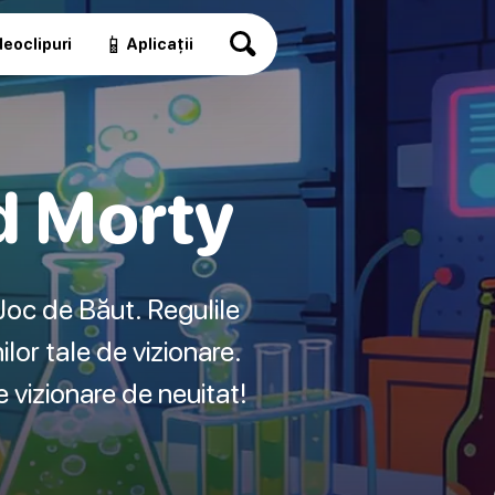
📱
eoclipuri
Aplicații
d Morty
Joc de Băut. Regulile
lor tale de vizionare.
 vizionare de neuitat!