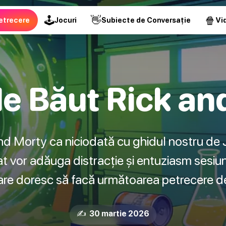
🕹
👋
🍿
etrecere
Jocuri
Subiecte de Conversație
Vid
de Băut Rick an
d Morty ca niciodată cu ghidul nostru de 
 vor adăuga distracție și entuziasm sesiuni
care doresc să facă următoarea petrecere de
✍️ 30 martie 2026