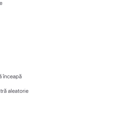
e
să înceapă
tră aleatorie