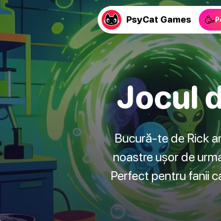
🥳
PsyCat Games
P
Jocul 
Bucură-te de Rick an
noastre ușor de urmat
Perfect pentru fanii 