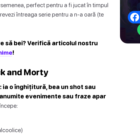
asemenea, perfect pentru a fi jucat în timpul
revezi întreaga serie pentru a n-a oară (te
e să bei? Verifică articolul nostru
anime
!
ck and Morty
 ia o înghițitură, bea un shot sau
d anumite evenimente sau fraze apar
 începe:
alcoolice)