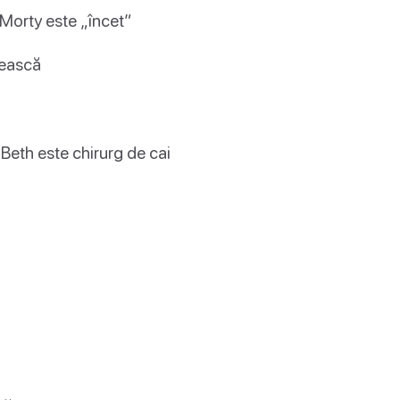
ă Morty este „încet”
nească
 Beth este chirurg de cai