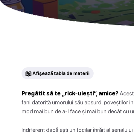
📖
Afișează tabla de materii
Pregătit să te „rick-uiești”, amice?
Acest 
fani datorită umorului său absurd, poveștilor ing
mod mai bun de a-l face și mai bun decât cu u
Indiferent dacă ești un tocilar înrăit al serialul