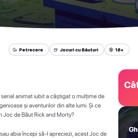
🥳 Petrecere
🍺 Jocuri cu Băuturi
🔞 18+
Cât
serial animat iubit a câștigat o mulțime de
enioase și aventurilor din alte lumi. Și ce
n Joc de Băut Rick and Morty?
Gh
ui sau abia începi să-l apreciezi, acest Joc de