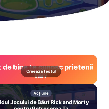
 de bine te cunosc prietenii
Creează testul
tăi?
Acțiune
idul Jocului de Băut Rick and Morty
pentru Petrecerea Ta