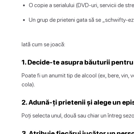
O copie a serialului (DVD-uri, servicii de st
Un grup de prieteni gata să se „schwifty-e
Iată cum se joacă:
1. Decide-te asupra băuturii pentru
Poate fi un anumit tip de alcool (ex, bere, vin, 
cola).
2. Adună-ți prietenii și alege un epi
Poți selecta unul, două sau chiar un întreg se
3. Atribuie fiecărui jucător un perso