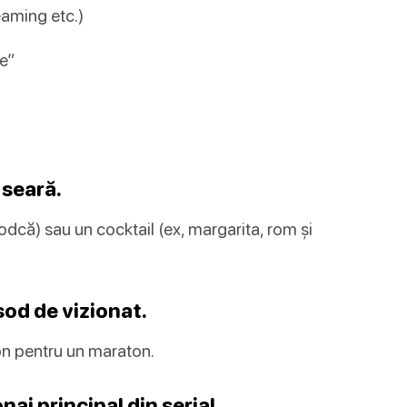
reaming etc.)
ze”
 seară.
vodcă) sau un cocktail (ex, margarita, rom și
sod de vizionat.
zon pentru un maraton.
naj principal din serial.