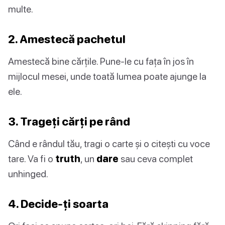
multe.
2. Amestecă pachetul
Amestecă bine cărțile. Pune-le cu fața în jos în
mijlocul mesei, unde toată lumea poate ajunge la
ele.
3. Trageți cărți pe rând
Când e rândul tău, tragi o carte și o citești cu voce
tare. Va fi o
truth
, un
dare
sau ceva complet
unhinged.
4. Decide-ți soarta