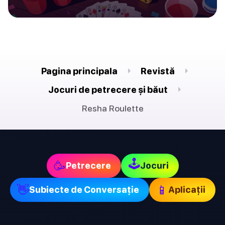
Pagina principala
Revistă
Jocuri de petrecere și băut
Resha Roulette
🕹
🥳
Petrecere
Jocuri
👋
📱
Subiecte de Conversație
Aplicații