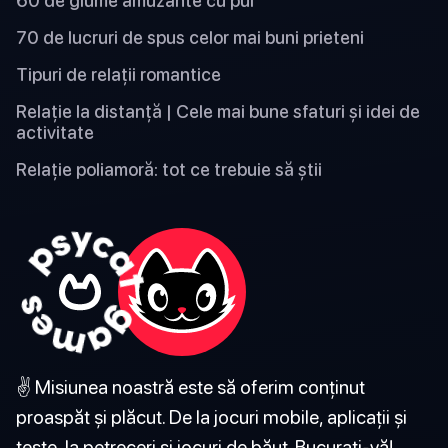
60 de glume amuzante cu pui
70 de lucruri de spus celor mai buni prieteni
Tipuri de relații romantice
Relație la distanță | Cele mai bune sfaturi și idei de
activitate
Relație poliamoră: tot ce trebuie să știi
✌️ Misiunea noastră este să oferim conținut
proaspăt și plăcut. De la jocuri mobile, aplicații și
teste, la petreceri și jocuri de băut. Bucurați-vă!