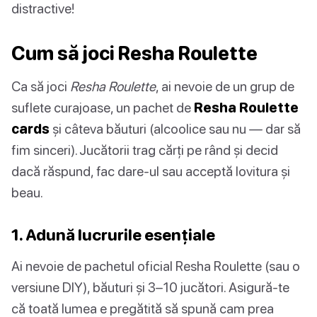
distractive!
Cum să joci Resha Roulette
Ca să joci
Resha Roulette
, ai nevoie de un grup de
suflete curajoase, un pachet de
Resha Roulette
cards
și câteva băuturi (alcoolice sau nu — dar să
fim sinceri). Jucătorii trag cărți pe rând și decid
dacă răspund, fac dare-ul sau acceptă lovitura și
beau.
1. Adună lucrurile esențiale
Ai nevoie de pachetul oficial Resha Roulette (sau o
versiune DIY), băuturi și 3–10 jucători. Asigură-te
că toată lumea e pregătită să spună cam prea