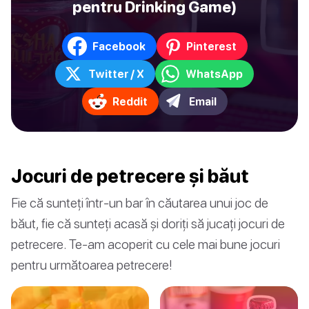
pentru Drinking Game)
Facebook
Pinterest
Twitter / X
WhatsApp
Reddit
Email
Jocuri de petrecere și băut
Fie că sunteți într-un bar în căutarea unui joc de
băut, fie că sunteți acasă și doriți să jucați jocuri de
petrecere. Te-am acoperit cu cele mai bune jocuri
pentru următoarea petrecere!