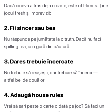
Dacă cineva a tras deja o carte, este off-limits. Ține
jocul fresh și imprevizibil.
2. Fii sincer sau bea
Nu răspunde pe jumătate la o truth. Dacă nu faci
spilling tea, ia o gură din băutură.
3. Dares trebuie încercate
Nu trebuie să reușești, dar trebuie să încerci —
altfel bei de două ori.
4. Adaugă house rules
Vrei să sari peste o carte o dată pe joc? Să faci un