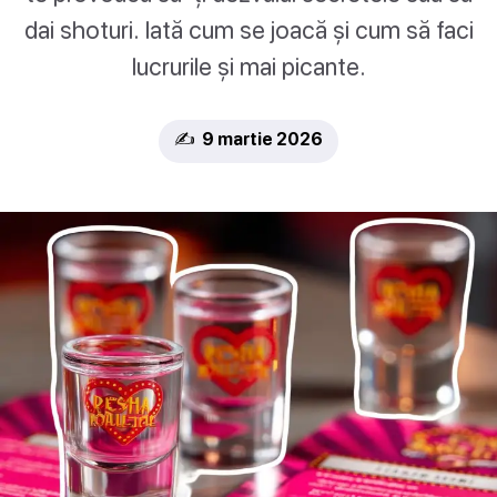
dai shoturi. Iată cum se joacă și cum să faci
lucrurile și mai picante.
✍️ 9 martie 2026