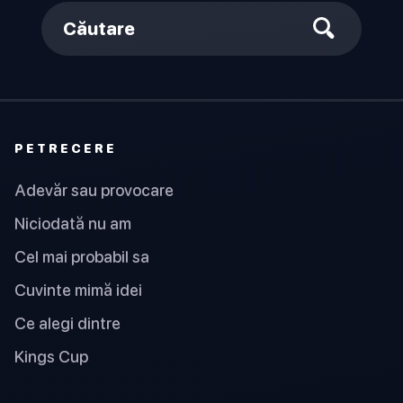
Căutare
PETRECERE
Adevăr sau provocare
Niciodată nu am
Cel mai probabil sa
Cuvinte mimă idei
Ce alegi dintre
Kings Cup