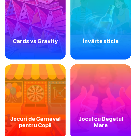
Cards vs Gravity
Învârte sticla
Jocuri de Carnaval
Jocul cu Degetul
pentru Copii
Mare