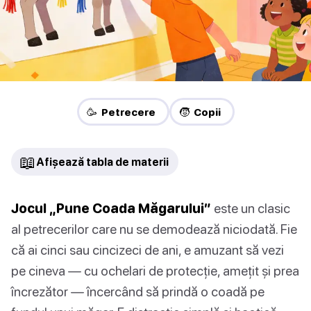
🥳 Petrecere
🧒 Copii
📖
Afișează tabla de materii
Jocul „Pune Coada Măgarului”
este un clasic
al petrecerilor care nu se demodează niciodată. Fie
că ai cinci sau cincizeci de ani, e amuzant să vezi
pe cineva — cu ochelari de protecție, amețit și prea
încrezător — încercând să prindă o coadă pe