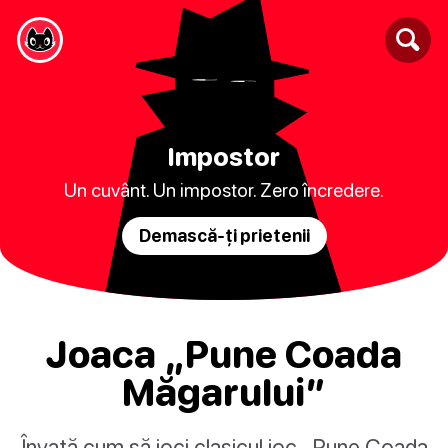
Impostor
Un cuvânt. Un impostor. Zero încredere.
Demască-ți prietenii
Joaca „Pune Coada
Măgarului”
Învață cum să joci clasicul joc „Pune Coada