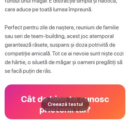
fundul unui măgar. E distracție simplă și haotică,
care aduce pe toată lumea împreună.
Perfect pentru zile de naștere, reuniuni de familie
sau seri de team-building, acest joc atemporal
garantează râsete, suspans și doza potrivită de
competiție amicală. Tot ce ai nevoie sunt niște cozi
de hârtie, o siluetă de măgar și oameni pregătiți să
se facă puțin de râs.
Cât de bine te cunosc
Creează testul
prietenii tăi?