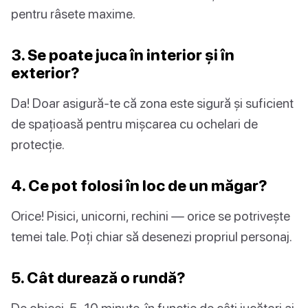
pentru râsete maxime.
3. Se poate juca în interior și în
exterior?
Da! Doar asigură-te că zona este sigură și suficient
de spațioasă pentru mișcarea cu ochelari de
protecție.
4. Ce pot folosi în loc de un măgar?
Orice! Pisici, unicorni, rechini — orice se potrivește
temei tale. Poți chiar să desenezi propriul personaj.
5. Cât durează o rundă?
De obicei, 5–10 minute, în funcție de câți jucători ai.