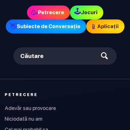
🕹
🥳
Petrecere
Jocuri
👋
📱
Subiecte de Conversație
Aplicații
Căutare
PETRECERE
Adevăr sau provocare
Niciodată nu am
Cel mai probabil sa