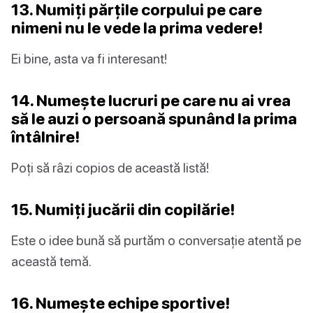
13. Numiți părțile corpului pe care
nimeni nu le vede la prima vedere!
Ei bine, asta va fi interesant!
14. Numește lucruri pe care nu ai vrea
să le auzi o persoană spunând la prima
întâlnire!
Poți să râzi copios de această listă!
15. Numiți jucării din copilărie!
Este o idee bună să purtăm o conversație atentă pe
această temă.
16. Numește echipe sportive!