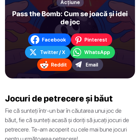
Acțiune
Pass the Bomb: Cum se joacă și idei
de joc
Facebook
Pinterest
Twitter / X
WhatsApp
Reddit
Email
Jocuri de petrecere și băut
Fie că sunteți într-un bar în căutarea unui joc de
băut, fie că sunteți acasă și doriți să jucați jocuri de
petrecere. Te-am acoperit cu cele mai bune jocuri
pentru următoarea petrecere!