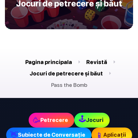
Jocuri de petrecere și băut
Pagina principala
Revistă
Jocuri de petrecere și băut
Pass the Bomb
🕹
🥳
Petrecere
Jocuri
👋
📱
Subiecte de Conversație
Aplicații