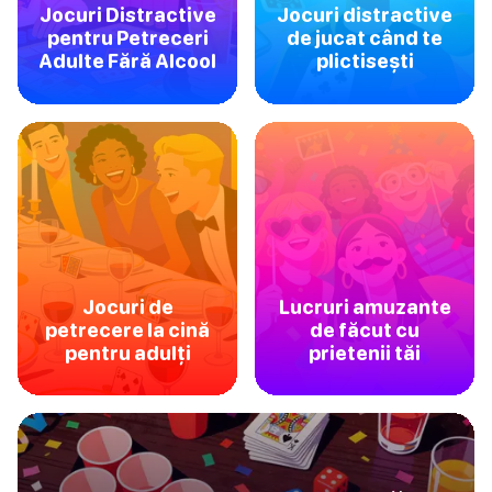
Jocuri Distractive
Jocuri distractive
pentru Petreceri
de jucat când te
Adulte Fără Alcool
plictisești
Jocuri de
Lucruri amuzante
petrecere la cină
de făcut cu
pentru adulți
prietenii tăi