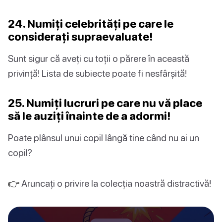
24. Numiți celebrități pe care le
considerați supraevaluate!
Sunt sigur că aveți cu toții o părere în această
privință! Lista de subiecte poate fi nesfârșită!
25. Numiți lucruri pe care nu vă place
să le auziți înainte de a adormi!
Poate plânsul unui copil lângă tine când nu ai un
copil?
👉
Aruncați o privire la colecția noastră distractivă!