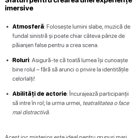
imersive
Atmosferă
: Folosește lumini slabe, muzică de
fundal sinistră și poate chiar câteva pânze de
păianjen false pentru a crea scena.
Roluri
: Asigură-te că toată lumea își cunoaște
bine rolul – fără să arunci o privire la identitățile
celorlalți!
Abilități de actorie
: Încurajează participanții
să intre în rol; la urma urmei,
teatralitatea o face
mai distractivă
.
Acest joc misterios este ideal pentru grupuri mari,