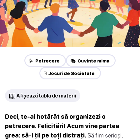
🥳 Petrecere
🎭 Cuvinte mima
🀄 Jocuri de Societate
📖
Afișează tabla de materii
Deci, te-ai hotărât să organizezi o
petrecere. Felicitări! Acum vine partea
grea: să-i ții pe toți distrați.
Să fim serioși,