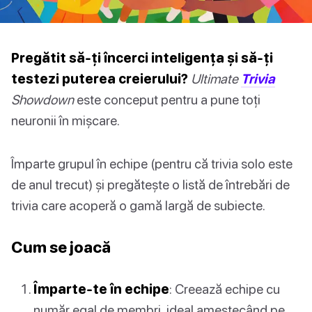
Pregătit să-ți încerci inteligența și să-ți
testezi puterea creierului?
Ultimate
Trivia
Showdown
este conceput pentru a pune toți
neuronii în mișcare.
Împarte grupul în echipe (pentru că trivia solo este
de anul trecut) și pregătește o listă de întrebări de
trivia care acoperă o gamă largă de subiecte.
Cum se joacă
Împarte-te în echipe
: Creează echipe cu
număr egal de membri, ideal amestecând pe