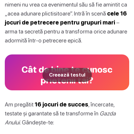
nimeni nu vrea ca evenimentul său să fie amintit ca
„acea adunare plictisitoare”. Intră în scenă
cele 16
jocuri de petrecere pentru grupuri mari
–
arma ta secretă pentru a transforma orice adunare
adormită într-o petrecere epică.
Cât de bine te cunosc
Creează testul
prietenii tăi?
Am pregătit
16 jocuri de succes
, încercate,
testate și garantate să te transforme în
Gazda
Anului
. Gândește-te: