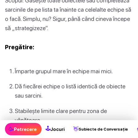
Scopul: Găsește toate obiectele sau completează
sarcinile de pe lista ta înainte ca celelalte echipe să
o facă. Simplu, nu? Sigur, până când cineva începe
să „strategizeze”.
Pregătire:
Împarte grupul mare în echipe mai mici.
Dă fiecărei echipe o listă identică de obiecte
sau sarcini.
Stabilește limite clare pentru zona de
vânătoare.
🕹
🥳
👋
Petrecere
Jocuri
Subiecte de Conversație