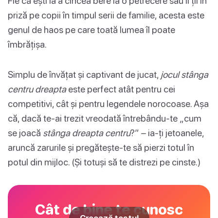
Fie că ești la a cincea bere la o petrecere sau îi ții în
priză pe copii în timpul serii de familie, acesta este
genul de haos pe care toată lumea îl poate
îmbrățișa.
Simplu de învățat și captivant de jucat,
jocul stânga
centru dreapta
este perfect atât pentru cei
competitivi, cât și pentru legendele norocoase. Așa
că, dacă te-ai trezit vreodată întrebându-te „cum
se joacă
stânga dreapta centru
?” – ia-ți jetoanele,
aruncă zarurile și pregătește-te să pierzi totul în
potul din mijloc. (Și totuși să te distrezi pe cinste.)
Cât de bine te cunosc