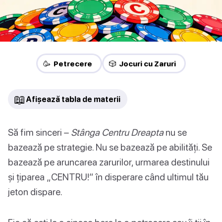
🥳 Petrecere
🎲 Jocuri cu Zaruri
📖
Afișează tabla de materii
Să fim sinceri –
Stânga Centru Dreapta
nu se
bazează pe strategie. Nu se bazează pe abilități. Se
bazează pe aruncarea zarurilor, urmarea destinului
și țiparea „CENTRU!” în disperare când ultimul tău
jeton dispare.