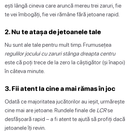
ești lângă cineva care aruncă mereu trei zaruri, fie
te vei îmbogăți, fie vei rămâne fără jetoane rapid.
2. Nu te atașa de jetoanele tale
Nu sunt ale tale pentru mult timp. Frumusețea
regulilor jocului cu zaruri stânga dreapta centru
este că poți trece de la zero la câștigător (și înapoi)
în câteva minute.
3. Fii atent la cine a mai rămas în joc
Odată ce majoritatea jucătorilor au ieșit, urmărește
cine mai are jetoane. Rundele finale de
LCR
se
desfășoară rapid – a fi atent te ajută să profiți dacă
jetoanele îți revin.