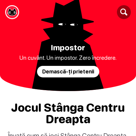
Impostor
Un cuvânt. Un impostor. Zero încredere.
Demască-ți prietenii
Jocul Stânga Centru
Dreapta
Învață cum să joci Stânga Centru Dreapta,