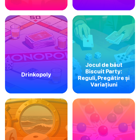
Jocul de băut
Biscuit Party:
Drinkopoly
Reguli, Pregătire și
Variațiuni