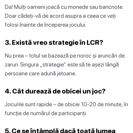
Da! Mulți oameni joacă cu monede sau bancnote.
Doar cădeți-vă de acord asupra a ceea ce veți
folosi înainte de începerea jocului.
3. Există vreo strategie în LCR?
Nu prea – totul se bazează pe noroc și aruncări de
zaruri. Singura „strategie” este să te așezi lângă
persoane care adună jetoane.
4. Cât durează de obicei un joc?
Jocurile sunt rapide – de obicei 10-20 de minute, în
funcție de numărul de participanți.
5. Ce se întâmplă dacă toată lumea