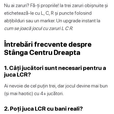
Nu ai zaruri? Fă-ți propriile! Ia trei zaruri obișnuite și
etichetează-le cu L, C, R și puncte folosind
abțibilduri sau un marker. Un upgrade instant la
cum se joacă jocul cu zaruri L C R
.
Întrebări frecvente despre
Stânga Centru Dreapta
1. Câți jucători sunt necesari pentru a
juca LCR?
Ai nevoie de cel puțin trei, dar jocul devine mai bun
(și mai haotic) cu 4+ jucători.
2. Poți juca LCR cu bani reali?