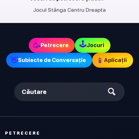
Jocul Stânga Centru Dreapta
🕹
🥳
Petrecere
Jocuri
👋
📱
Subiecte de Conversație
Aplicații
Căutare
PETRECERE