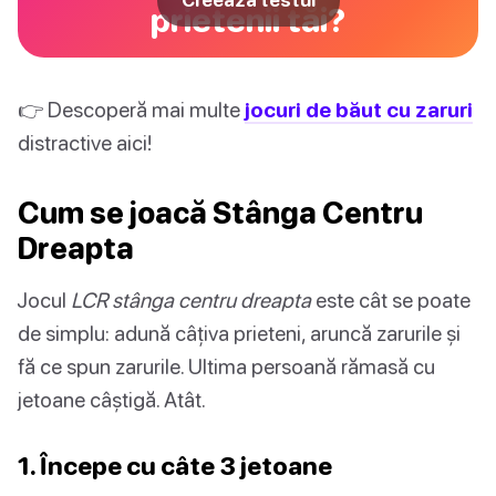
Creează testul
prietenii tăi?
👉 Descoperă mai multe
jocuri de băut cu zaruri
distractive aici!
Cum se joacă Stânga Centru
Dreapta
Jocul
LCR stânga centru dreapta
este cât se poate
de simplu: adună câțiva prieteni, aruncă zarurile și
fă ce spun zarurile. Ultima persoană rămasă cu
jetoane câștigă. Atât.
1. Începe cu câte 3 jetoane