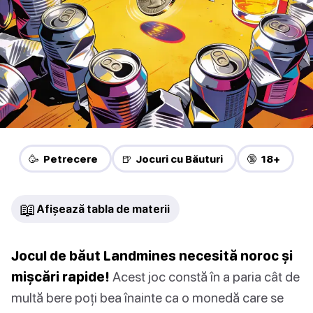
🥳 Petrecere
🍺 Jocuri cu Băuturi
🔞 18+
📖
Afișează tabla de materii
Jocul de băut Landmines necesită noroc și
mișcări rapide!
Acest joc constă în a paria cât de
multă bere poți bea înainte ca o monedă care se