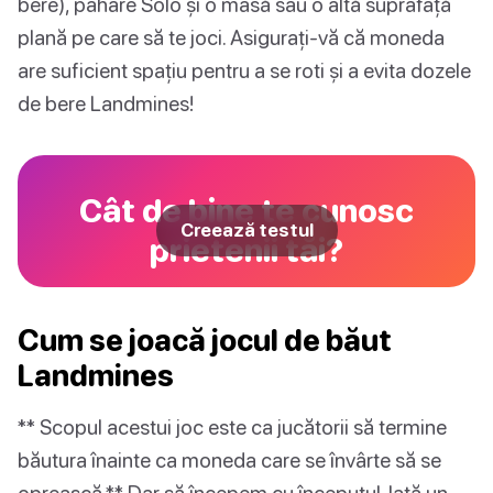
bere), pahare Solo și o masă sau o altă suprafață
plană pe care să te joci. Asigurați-vă că moneda
are suficient spațiu pentru a se roti și a evita dozele
de bere Landmines!
Cât de bine te cunosc
Creează testul
prietenii tăi?
Cum se joacă jocul de băut
Landmines
** Scopul acestui joc este ca jucătorii să termine
băutura înainte ca moneda care se învârte să se
oprească.** Dar să începem cu începutul. Iată un