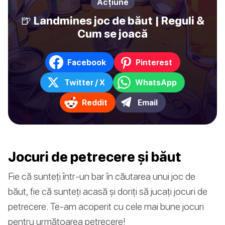
Acțiune
🍺 Landmines joc de băut | Reguli &
Cum se joacă
Facebook
Pinterest
Twitter / X
WhatsApp
Reddit
Email
Jocuri de petrecere și băut
Fie că sunteți într-un bar în căutarea unui joc de
băut, fie că sunteți acasă și doriți să jucați jocuri de
petrecere. Te-am acoperit cu cele mai bune jocuri
pentru următoarea petrecere!