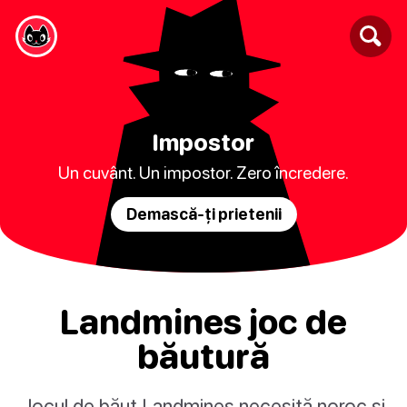
Impostor
Un cuvânt. Un impostor. Zero încredere.
Demască-ți prietenii
Landmines joc de
băutură
Jocul de băut Landmines necesită noroc și