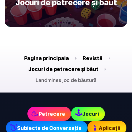
Jocuri de petrecere și băut
Pagina principala
Revistă
Jocuri de petrecere și băut
Landmines joc de băutură
🕹
🥳
Petrecere
Jocuri
👋
📱
Subiecte de Conversație
Aplicații