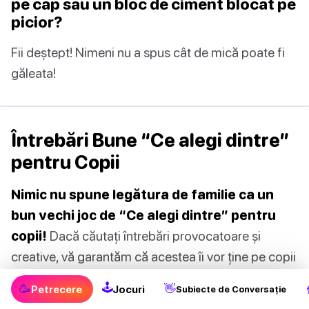
pe cap sau un bloc de ciment blocat pe
picior?
Fii deștept! Nimeni nu a spus cât de mică poate fi
găleata!
Întrebări Bune “Ce alegi dintre”
pentru Copii
Nimic nu spune legătura de familie ca un
bun vechi joc de “Ce alegi dintre” pentru
copii!
Dacă căutați întrebări provocatoare și
creative, vă garantăm că acestea îi vor ține pe copii
ocupați ore în șir:
🕹
🥳
👋
Petrecere
Jocuri
Subiecte de Conversație