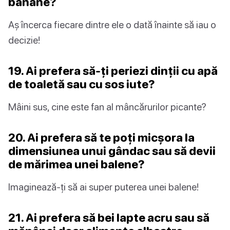
banane?
Aș încerca fiecare dintre ele o dată înainte să iau o
decizie!
19. Ai prefera să-ți periezi dinții cu apă
de toaletă sau cu sos iute?
Mâini sus, cine este fan al mâncărurilor picante?
20. Ai prefera să te poți micșora la
dimensiunea unui gândac sau să devii
de mărimea unei balene?
Imaginează-ți să ai super puterea unei balene!
21. Ai prefera să bei lapte acru sau să