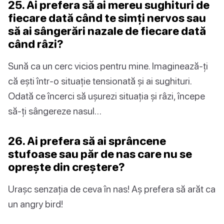
25. Ai prefera să ai mereu sughituri de
fiecare dată când te simți nervos sau
să ai sângerări nazale de fiecare dată
când râzi?
Sună ca un cerc vicios pentru mine. Imaginează-ți
că ești într-o situație tensionată și ai sughituri.
Odată ce încerci să ușurezi situația și râzi, începe
să-ți sângereze nasul…
26. Ai prefera să ai sprâncene
stufoase sau păr de nas care nu se
oprește din creștere?
Urașc senzația de ceva în nas! Aș prefera să arăt ca
un angry bird!