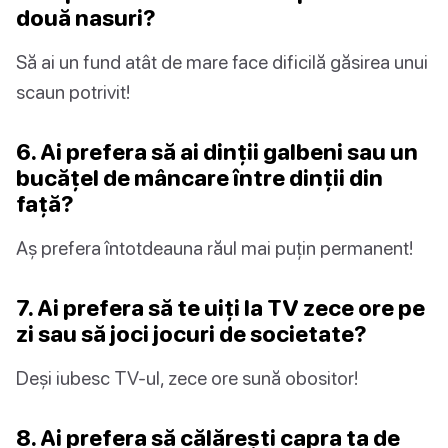
două nasuri?
Să ai un fund atât de mare face dificilă găsirea unui
scaun potrivit!
6. Ai prefera să ai dinții galbeni sau un
bucățel de mâncare între dinții din
față?
Aș prefera întotdeauna răul mai puțin permanent!
7. Ai prefera să te uiți la TV zece ore pe
zi sau să joci jocuri de societate?
Deși iubesc TV-ul, zece ore sună obositor!
8. Ai prefera să călărești capra ta de