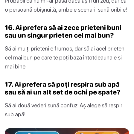
Probabil că nu mi-ar păsa dacă aș fi un zeu, dar ca
o persoană obișnuită, ambele scenarii sună oribile!
16. Ai prefera să ai zece prieteni buni
sau un singur prieten cel mai bun?
Să ai mulți prieteni e frumos, dar să ai acel prieten
cel mai bun pe care te poți baza întotdeauna e și
mai bine.
17. Ai prefera să poți respira sub apă
sau să ai un alt set de ochi pe spate?
Să ai două vederi sună confuz. Aș alege să respir
sub apă!