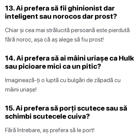
13. Ai prefera să fii ghinionist dar
inteligent sau norocos dar prost?
Chiar și cea mai strălucită persoană este pierdută
fără noroc, așa că aș alege să fiu prost!
14. Ai prefera să ai mâini uriașe ca Hulk
sau picioare mici ca un pitic?
Imaginează-ți o luptă cu bulgări de zăpadă cu
mâini uriașe!
15. Ai prefera să porți scutece sau să
schimbi scutecele cuiva?
Fără întrebare, aș prefera să le port!