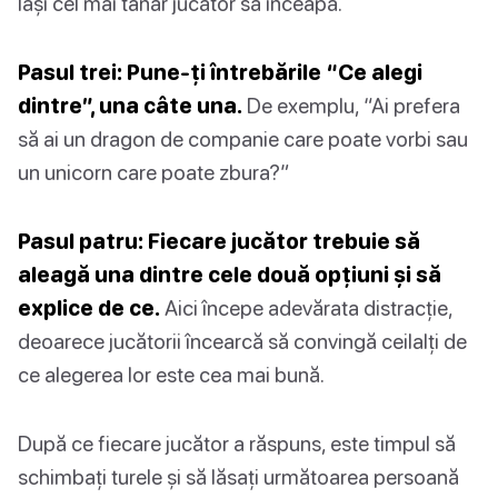
lași cel mai tânăr jucător să înceapă.
Pasul trei: Pune-ți întrebările “Ce alegi
dintre”, una câte una.
De exemplu, “Ai prefera
să ai un dragon de companie care poate vorbi sau
un unicorn care poate zbura?”
Pasul patru: Fiecare jucător trebuie să
aleagă una dintre cele două opțiuni și să
explice de ce.
Aici începe adevărata distracție,
deoarece jucătorii încearcă să convingă ceilalți de
ce alegerea lor este cea mai bună.
După ce fiecare jucător a răspuns, este timpul să
schimbați turele și să lăsați următoarea persoană