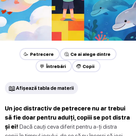
🥳 Petrecere
🤔 Ce ai alege dintre
💬 Întrebări
🧒 Copii
📖
Afișează tabla de materii
Un joc distractiv de petrecere nu ar trebui
să fie doar pentru adulți, copiii se pot distra
și ei!
Dacă cauți ceva diferit pentru a-ți distra
copiii în timpul jocului, de ce să nu încerci să joci