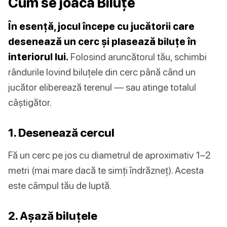
Cum se joacă Biluțe
În esență, jocul începe cu jucătorii care
desenează un cerc și plasează biluțe în
interiorul lui.
Folosind aruncătorul tău, schimbi
rândurile lovind biluțele din cerc până când un
jucător eliberează terenul — sau atinge totalul
câștigător.
1. Desenează cercul
Fă un cerc pe jos cu diametrul de aproximativ 1–2
metri (mai mare dacă te simți îndrăzneț). Acesta
este câmpul tău de luptă.
2. Așază biluțele