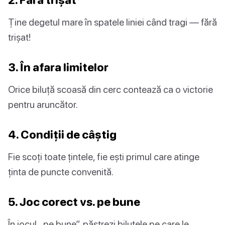
Ține degetul mare în spatele liniei când tragi — fără
trișat!
3. În afara limitelor
Orice biluță scoasă din cerc contează ca o victorie
pentru aruncător.
4. Condiții de câștig
Fie scoți toate țintele, fie ești primul care atinge
ținta de puncte convenită.
5. Joc corect vs. pe bune
În jocul „pe bune”, păstrezi biluțele pe care le