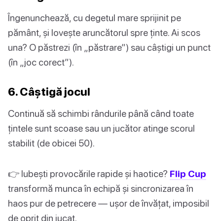
Îngenunchează, cu degetul mare sprijinit pe
pământ, și lovește aruncătorul spre ținte. Ai scos
una? O păstrezi (în „păstrare”) sau câștigi un punct
(în „joc corect”).
6. Câștigă jocul
Continuă să schimbi rândurile până când toate
țintele sunt scoase sau un jucător atinge scorul
stabilit (de obicei 50).
👉 Iubești provocările rapide și haotice?
Flip Cup
transformă munca în echipă și sincronizarea în
haos pur de petrecere — ușor de învățat, imposibil
de oprit din jucat.