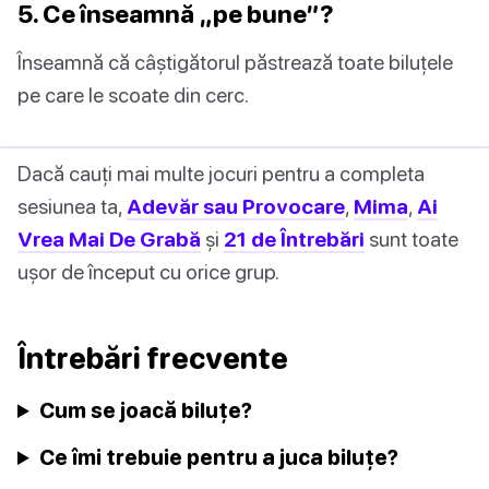
5. Ce înseamnă „pe bune”?
Înseamnă că câștigătorul păstrează toate biluțele
pe care le scoate din cerc.
Dacă cauți mai multe jocuri pentru a completa
sesiunea ta,
Adevăr sau Provocare
,
Mima
,
Ai
Vrea Mai De Grabă
și
21 de Întrebări
sunt toate
ușor de început cu orice grup.
Întrebări frecvente
Cum se joacă biluțe?
Ce îmi trebuie pentru a juca biluțe?