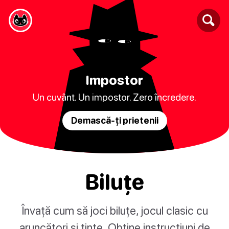
Impostor
Un cuvânt. Un impostor. Zero încredere.
Demască-ți prietenii
Biluțe
Învață cum să joci biluțe, jocul clasic cu
aruncători și ținte. Obține instrucțiuni de