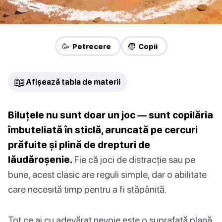
🥳 Petrecere
🧒 Copii
📖
Afișează tabla de materii
Biluțele nu sunt doar un joc — sunt copilăria
îmbuteliată în sticlă, aruncată pe cercuri
prăfuite și plină de drepturi de
lăudăroșenie.
Fie că joci de distracție sau pe
bune, acest clasic are reguli simple, dar o abilitate
care necesită timp pentru a fi stăpânită.
Tot ce ai cu adevărat nevoie este o suprafață plană,