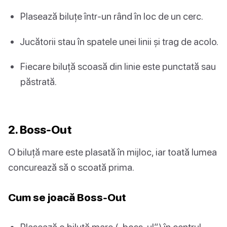
Plasează biluțe într-un rând în loc de un cerc.
Jucătorii stau în spatele unei linii și trag de acolo.
Fiecare biluță scoasă din linie este punctată sau
păstrată.
2. Boss-Out
O biluță mare este plasată în mijloc, iar toată lumea
concurează să o scoată prima.
Cum se joacă Boss-Out
Plasează o biluță mare („boss-ul”) în centrul