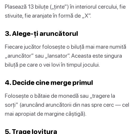
Plasează 13 biluțe („ținte”) în interiorul cercului, fie
stivuite, fie aranjate în formă de „X”.
3. Alege-ți aruncătorul
Fiecare jucător folosește o biluță mai mare numită
„aruncător” sau „lansator”. Aceasta este singura
biluță pe care o vei lovi în timpul jocului.
4. Decide cine merge primul
Folosește o bătaie de monedă sau „tragere la
sorți” (aruncând aruncătorii din nas spre cerc — cel
mai apropiat de margine câștigă).
5. Trage lovitura