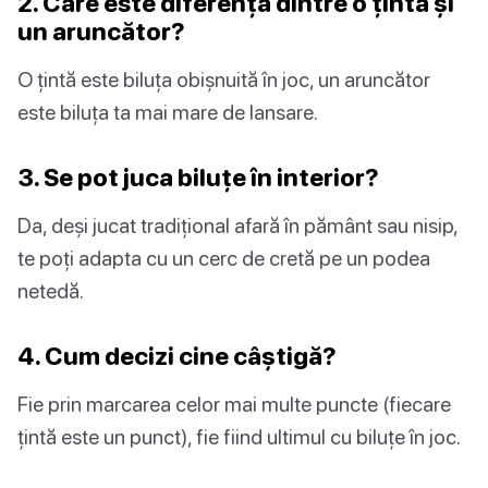
2. Care este diferența dintre o țintă și
un aruncător?
O țintă este biluța obișnuită în joc, un aruncător
este biluța ta mai mare de lansare.
3. Se pot juca biluțe în interior?
Da, deși jucat tradițional afară în pământ sau nisip,
te poți adapta cu un cerc de cretă pe un podea
netedă.
4. Cum decizi cine câștigă?
Fie prin marcarea celor mai multe puncte (fiecare
țintă este un punct), fie fiind ultimul cu biluțe în joc.