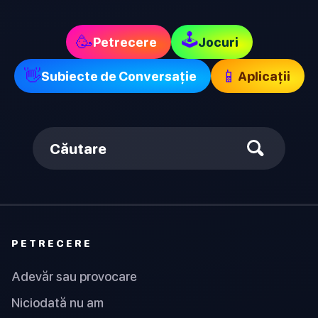
🕹
🥳
Petrecere
Jocuri
👋
📱
Subiecte de Conversație
Aplicații
Căutare
PETRECERE
Adevăr sau provocare
Niciodată nu am