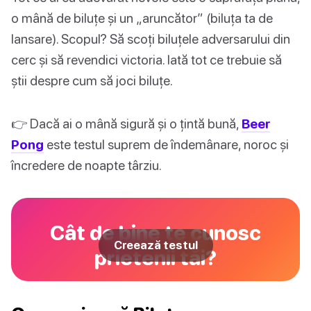
o mână de biluțe și un „aruncător” (biluța ta de
lansare). Scopul? Să scoți biluțele adversarului din
cerc și să revendici victoria. Iată tot ce trebuie să
știi despre cum să joci biluțe.
👉 Dacă ai o mână sigură și o țintă bună,
Beer
Pong
este testul suprem de îndemânare, noroc și
încredere de noapte târziu.
Cât de bine te cunosc
Creează testul
prietenii tăi?