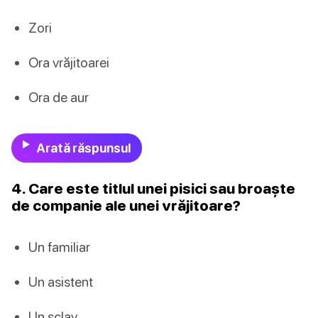
Zori
Ora vrăjitoarei
Ora de aur
Arată răspunsul
4. Care este titlul unei pisici sau broaște
de companie ale unei vrăjitoare?
Un familiar
Un asistent
Un sclav