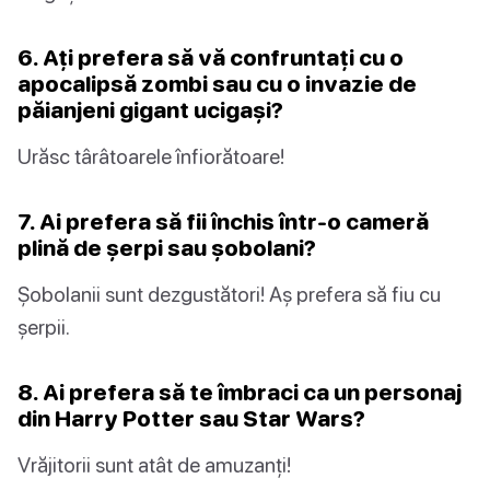
6. Ați prefera să vă confruntați cu o
apocalipsă zombi sau cu o invazie de
păianjeni gigant ucigași?
Urăsc târâtoarele înfiorătoare!
7. Ai prefera să fii închis într-o cameră
plină de șerpi sau șobolani?
Șobolanii sunt dezgustători! Aș prefera să fiu cu
șerpii.
8. Ai prefera să te îmbraci ca un personaj
din Harry Potter sau Star Wars?
Vrăjitorii sunt atât de amuzanți!