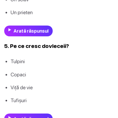
Un prieten
Arată răspunsul
5. Pe ce cresc dovleceii?
Tulpini
Copaci
Viță de vie
Tufișuri