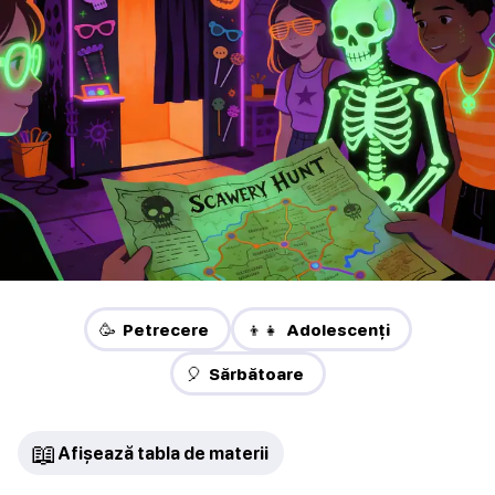
🥳 Petrecere
👦👧 Adolescenți
🎈 Sărbătoare
📖
Afișează tabla de materii