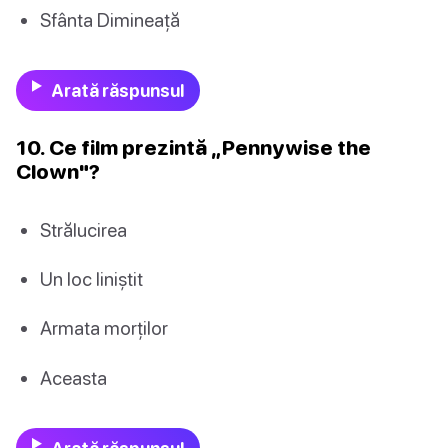
Sfânta Dimineață
Arată răspunsul
10. Ce film prezintă „Pennywise the
Clown"?
Strălucirea
Un loc liniștit
Armata morților
Aceasta