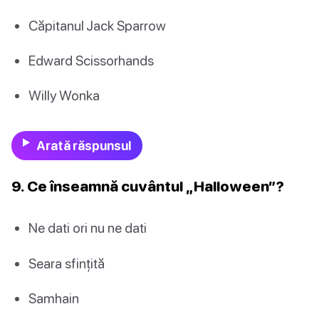
Căpitanul Jack Sparrow
Edward Scissorhands
Willy Wonka
Arată răspunsul
9. Ce înseamnă cuvântul „Halloween”?
Ne dati ori nu ne dati
Seara sfințită
Samhain