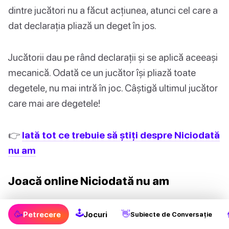
dintre jucători nu a făcut acțiunea, atunci cel care a
dat declarația pliază un deget în jos.
Jucătorii dau pe rând declarații și se aplică aceeași
mecanică. Odată ce un jucător își pliază toate
degetele, nu mai intră în joc. Câștigă ultimul jucător
care mai are degetele!
👉
Iată tot ce trebuie să știți despre Niciodată
nu am
Joacă online Niciodată nu am
Sunteți gata să jucați Niciodată nu am, dar nu știți
🕹
🥳
👋
Petrecere
Jocuri
Subiecte de Conversație
de unde să începeți? Consultați câteva întrebări în