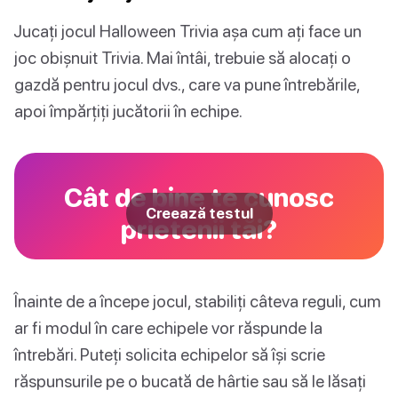
Jucați jocul Halloween Trivia așa cum ați face un
joc obișnuit Trivia. Mai întâi, trebuie să alocați o
gazdă pentru jocul dvs., care va pune întrebările,
apoi împărțiți jucătorii în echipe.
Cât de bine te cunosc
Creează testul
prietenii tăi?
Înainte de a începe jocul, stabiliți câteva reguli, cum
ar fi modul în care echipele vor răspunde la
întrebări. Puteți solicita echipelor să își scrie
răspunsurile pe o bucată de hârtie sau să le lăsați