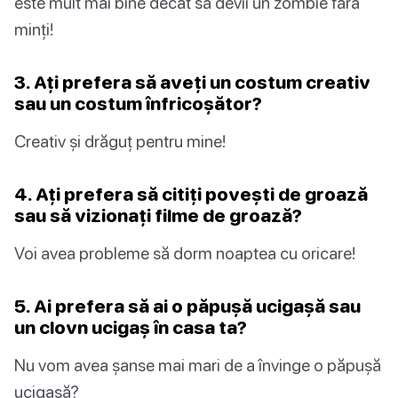
este mult mai bine decât să devii un zombie fără
minți!
3. Ați prefera să aveți un costum creativ
sau un costum înfricoșător?
Creativ și drăguț pentru mine!
4. Ați prefera să citiți povești de groază
sau să vizionați filme de groază?
Voi avea probleme să dorm noaptea cu oricare!
5. Ai prefera să ai o păpușă ucigașă sau
un clovn ucigaș în casa ta?
Nu vom avea șanse mai mari de a învinge o păpușă
ucigașă?