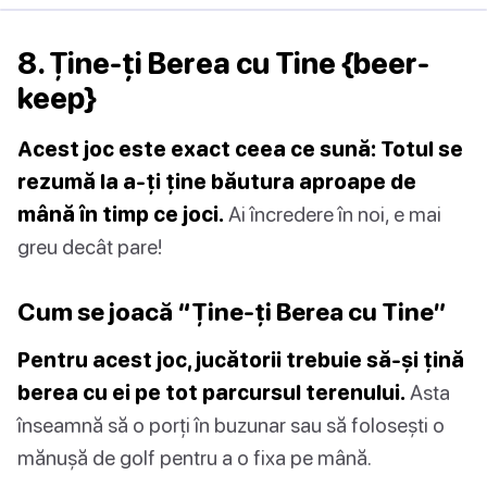
8. Ține-ți Berea cu Tine {beer-
keep}
Acest joc este exact ceea ce sună: Totul se
rezumă la a-ți ține băutura aproape de
mână în timp ce joci.
Ai încredere în noi, e mai
greu decât pare!
Cum se joacă “Ține-ți Berea cu Tine”
Pentru acest joc, jucătorii trebuie să-și țină
berea cu ei pe tot parcursul terenului.
Asta
înseamnă să o porți în buzunar sau să folosești o
mănușă de golf pentru a o fixa pe mână.