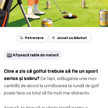
🥳 Petrecere
🍺 Jocuri cu Băuturi
📖
Afișează tabla de materii
Cine a zis că golful trebuie să fie un sport
serios și sobru?
De fapt, adăugarea unei mici
cantități de alcool la următoarea ta rundă de golf
poate face ca totul să fie mult mai distractiv.
Asigură-te doar că ai vârsta legală pentru a