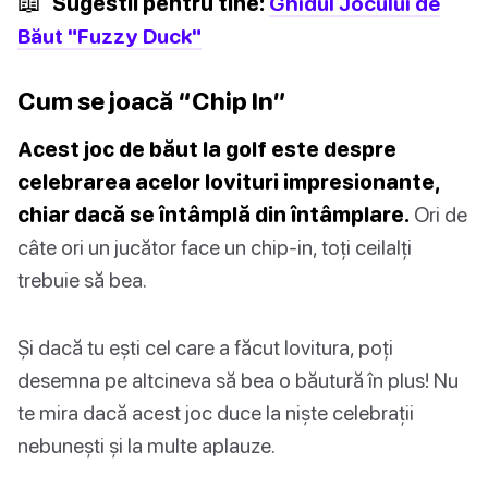
📖
Sugestii pentru tine:
Ghidul Jocului de
Băut "Fuzzy Duck"
Cum se joacă “Chip In”
Acest joc de băut la golf este despre
celebrarea acelor lovituri impresionante,
chiar dacă se întâmplă din întâmplare.
Ori de
câte ori un jucător face un chip-in, toți ceilalți
trebuie să bea.
Și dacă tu ești cel care a făcut lovitura, poți
desemna pe altcineva să bea o băutură în plus! Nu
te mira dacă acest joc duce la niște celebrații
nebunești și la multe aplauze.