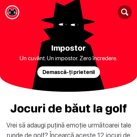
Impostor
Un cuvânt. Un impostor. Zero încredere.
Demască-ți prietenii
Jocuri de băut la golf
Vrei să adaugi puțină emoție următoarei tale
runde de golf? Încearcă aceste 12 jocuri de