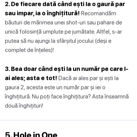
2. De fiecare dată când ești la o gaură par
sau impar, ia o înghițitură!
Recomandăm
băuturi de mărimea unei shot-uri sau pahare de
unică folosință umplute pe jumătate. Altfel, s-ar
putea să nu ajungi la sfârșitul jocului (deși e
complet de înțeles)!
3. Bea doar când ești la un număr pe care l-
ai ales; asta e tot!
Dacă ai ales par și ești la
gaura 2, acesta este un număr par și iei o
înghițitură. Nu poți face înghițitura? Asta înseamnă
două înghițituri!
5. Hole in One