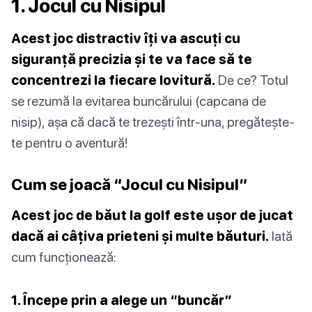
1. Jocul cu Nisipul
Acest joc distractiv îți va ascuți cu
siguranță precizia și te va face să te
concentrezi la fiecare lovitură.
De ce? Totul
se rezumă la evitarea buncărului (capcana de
nisip), așa că dacă te trezești într-una, pregătește-
te pentru o aventură!
Cum se joacă “Jocul cu Nisipul”
Acest joc de băut la golf este ușor de jucat
dacă ai câțiva prieteni și multe băuturi.
Iată
cum funcționează:
1. Începe prin a alege un “buncăr”