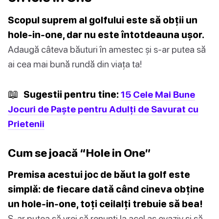
Scopul suprem al golfului este să obții un
hole-in-one, dar nu este întotdeauna ușor.
Adaugă câteva băuturi în amestec și s-ar putea să
ai cea mai bună rundă din viața ta!
📖
Sugestii pentru tine:
15 Cele Mai Bune
Jocuri de Paște pentru Adulți de Savurat cu
Prietenii
Cum se joacă “Hole in One”
Premisa acestui joc de băut la golf este
simplă: de fiecare dată când cineva obține
un hole-in-one, toți ceilalți trebuie să bea!
S-ar putea să vrei să renunți la acel as evaziv și să