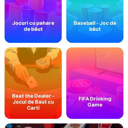
Jocuri cu pahare
Baseball - Joc de
de băut
băut
Beat the Dealer -
FIFA Drinking
Jocul de Baut cu
Game
Carti