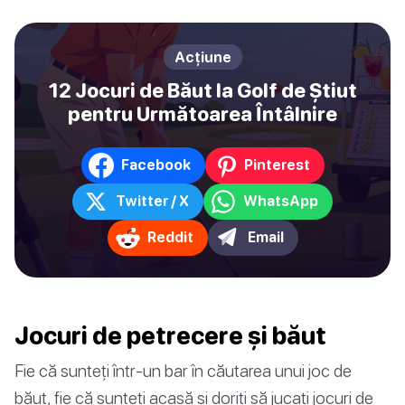
Acțiune
12 Jocuri de Băut la Golf de Știut
pentru Următoarea Întâlnire
Facebook
Pinterest
Twitter / X
WhatsApp
Reddit
Email
Jocuri de petrecere și băut
Fie că sunteți într-un bar în căutarea unui joc de
băut, fie că sunteți acasă și doriți să jucați jocuri de