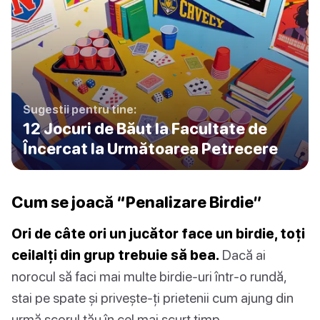
Sugestii pentru tine:
12 Jocuri de Băut la Facultate de
Încercat la Următoarea Petrecere
Cum se joacă “Penalizare Birdie”
Ori de câte ori un jucător face un birdie, toți
ceilalți din grup trebuie să bea.
Dacă ai
norocul să faci mai multe birdie-uri într-o rundă,
stai pe spate și privește-ți prietenii cum ajung din
urmă scorul tău în cel mai scurt timp.