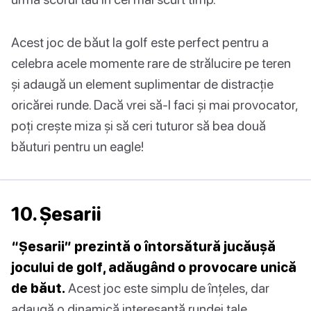
Acest joc de băut la golf este perfect pentru a
celebra acele momente rare de strălucire pe teren
și adaugă un element suplimentar de distracție
oricărei runde. Dacă vrei să-l faci și mai provocator,
poți crește miza și să ceri tuturor să bea două
băuturi pentru un eagle!
10. Șesarii
“Șesarii” prezintă o întorsătură jucăușă
jocului de golf, adăugând o provocare unică
de băut.
Acest joc este simplu de înțeles, dar
adaugă o dinamică interesantă rundei tale.