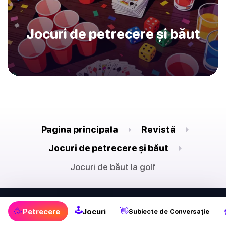
Jocuri de petrecere și băut
Pagina principala
Revistă
Jocuri de petrecere și băut
Jocuri de băut la golf
🕹
🥳
👋
Petrecere
Jocuri
Subiecte de Conversație
🕹
🥳
Petrecere
Jocuri