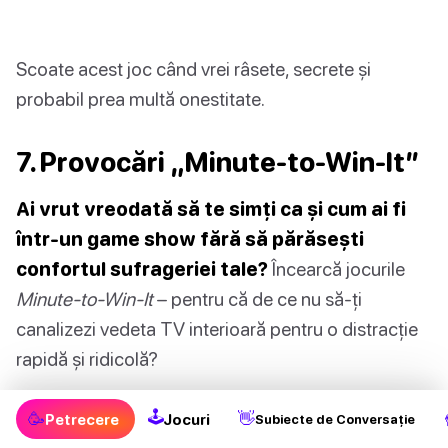
Scoate acest joc când vrei râsete, secrete și
probabil prea multă onestitate.
7. Provocări „Minute-to-Win-It”
Ai vrut vreodată să te simți ca și cum ai fi
într-un game show fără să părăsești
confortul sufrageriei tale?
Încearcă jocurile
Minute-to-Win-It
– pentru că de ce nu să-ți
canalizezi vedeta TV interioară pentru o distracție
rapidă și ridicolă?
Cum se joacă Provocări „Minute-to-
🕹
🥳
👋
Petrecere
Jocuri
Subiecte de Conversație
Win-It”