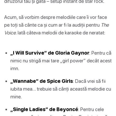
difuzorul tău și gata – setup instant de star rock.
Acum, să vorbim despre melodiile care îi vor face
pe toți să cânte ca și cum ar fi la audiții pentru
The
Voice
. Iată câteva melodii de karaoke de neratat:
„I Will Survive” de Gloria Gaynor
: Pentru că
nimic nu strigă mai tare „girl power” decât acest
imn.
„Wannabe” de Spice Girls
: Dacă vrei să fii
iubita mea… trebuie să cânți această melodie cu
mine.
„Single Ladies” de Beyoncé
: Pentru cele