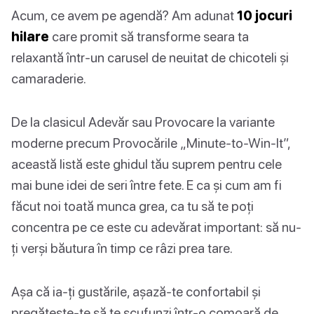
Acum, ce avem pe agendă? Am adunat
10 jocuri
hilare
care promit să transforme seara ta
relaxantă într-un carusel de neuitat de chicoteli și
camaraderie.
De la clasicul Adevăr sau Provocare la variante
moderne precum Provocările „Minute-to-Win-It”,
această listă este ghidul tău suprem pentru cele
mai bune idei de seri între fete. E ca și cum am fi
făcut noi toată munca grea, ca tu să te poți
concentra pe ce este cu adevărat important: să nu-
ți verși băutura în timp ce râzi prea tare.
Așa că ia-ți gustările, așază-te confortabil și
pregătește-te să te scufunzi într-o comoară de