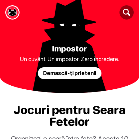
Impostor
Un cuvânt. Un impostor. Zero încredere.
Demască-ți prietenii
Jocuri pentru Seara
Fetelor
Organizezi o seară între fete? Aceste 10