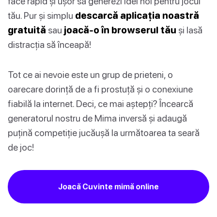
face rapid și ușor să generezi idei noi pentru jocul
tău. Pur și simplu
descarcă aplicația noastră
gratuită
sau
joacă-o în browserul tău
și lasă
distracția să înceapă!
Tot ce ai nevoie este un grup de prieteni, o
oarecare dorință de a fi prostuță și o conexiune
fiabilă la internet. Deci, ce mai aștepți? Încearcă
generatorul nostru de Mima inversă și adaugă
puțină competiție jucăușă la următoarea ta seară
de joc!
Joacă Cuvinte mimă online