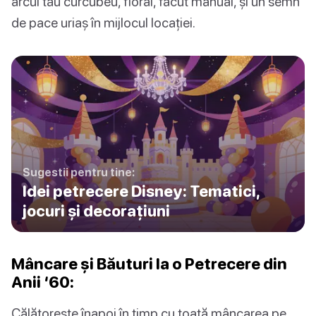
arcul tău curcubeu, floral, făcut manual, și un semn
de pace uriaș în mijlocul locației.
Sugestii pentru tine:
Idei petrecere Disney: Tematici,
jocuri și decorațiuni
Mâncare și Băuturi la o Petrecere din
Anii ‘60:
Călătorește înapoi în timp cu toată mâncarea pe