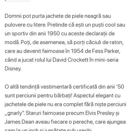
Domnii pot purta jachete de piele neagră sau
pulovere cu litere. Pretinde că ești un puști cool sau
un sportiv din anii 1950 cu aceste declarații de
modă. Poți, de asemenea, să porți căciuli de raton,
care au devenit faimoase în 1954 de Fess Parker,
când a jucat rolul lui David Crockett în mini-seria
Disney.
O altă tendință vestimentară certificată din anii ‘50
sunt perciunii pentru bărbați! Aspectul elegant cu
jachetele de piele nu era complet fără niște perciuni
„gnarly”. Staruri faimoase precum Elvis Presley și
James Dean aveau fiecare o pereche, care ajungea
cam la un inch și jumătate sub urechi.