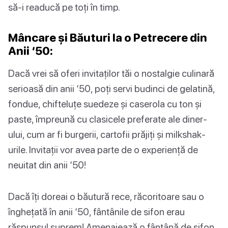
să-i readucă pe toți în timp.
Mâncare și Băuturi la o Petrecere din
Anii ‘50:
Dacă vrei să oferi invitaților tăi o nostalgie culinară
serioasă din anii ‘50, poți servi budinci de gelatină,
fondue, chifteluțe suedeze și caserola cu ton și
paste, împreună cu clasicele preferate ale diner-
ului, cum ar fi burgerii, cartofii prăjiți și milkshak-
urile. Invitații vor avea parte de o experiență de
neuitat din anii ‘50!
Dacă îți doreai o băutură rece, răcoritoare sau o
înghețată în anii ‘50, fântânile de sifon erau
răspunsul suprem! Amenajează o fântână de sifon