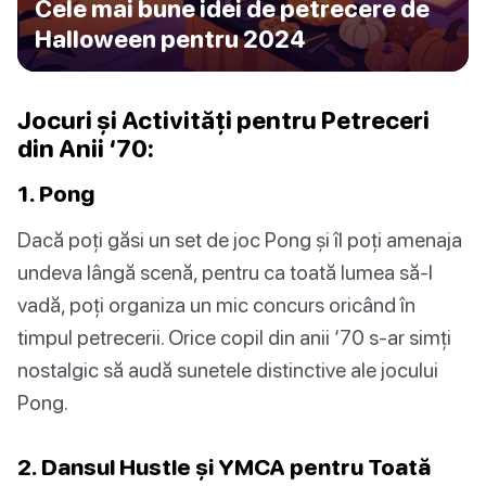
Cele mai bune idei de petrecere de
Halloween pentru 2024
Jocuri și Activități pentru Petreceri
din Anii ‘70:
1. Pong
Dacă poți găsi un set de joc Pong și îl poți amenaja
undeva lângă scenă, pentru ca toată lumea să-l
vadă, poți organiza un mic concurs oricând în
timpul petrecerii. Orice copil din anii ‘70 s-ar simți
nostalgic să audă sunetele distinctive ale jocului
Pong.
2. Dansul Hustle și YMCA pentru Toată