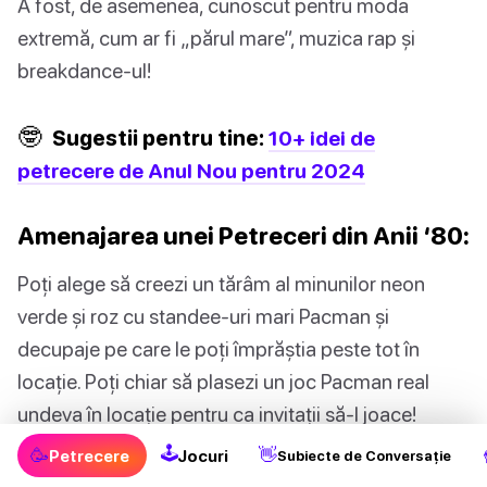
A fost, de asemenea, cunoscut pentru moda
extremă, cum ar fi „părul mare”, muzica rap și
breakdance-ul!
🤓
Sugestii pentru tine:
10+ idei de
petrecere de Anul Nou pentru 2024
Amenajarea unei Petreceri din Anii ‘80:
Poți alege să creezi un tărâm al minunilor neon
verde și roz cu standee-uri mari Pacman și
decupaje pe care le poți împrăștia peste tot în
locație. Poți chiar să plasezi un joc Pacman real
undeva în locație pentru ca invitații să-l joace!
🕹
🥳
👋
Petrecere
Jocuri
Subiecte de Conversație
Poți cumpăra, de asemenea, jucării vechi din anii