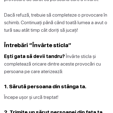
Dacă refuză, trebuie să completeze o provocare în
schimb. Continuați până când toată lumea a avut o
tură sau atât timp cât doriți să jucați!
Întrebări “Învârte sticla”
Ești gata să devii tandru?
Învârte sticla și
completează oricare dintre aceste provocări cu
persoana pe care aterizează:
1. Sărută persoana din stânga ta.
Începe ușor și urcă treptat!
2. Trimite un sărut persoanei din fața ta.