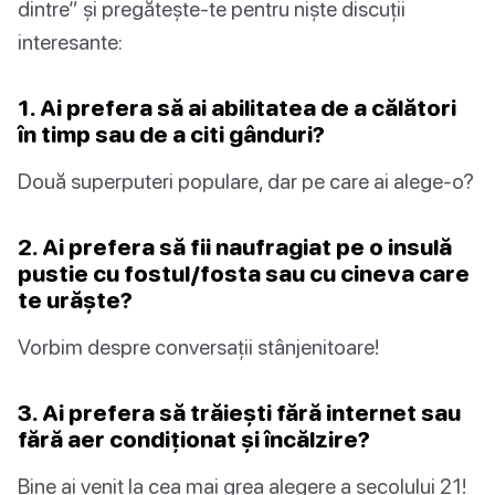
dintre” și pregătește-te pentru niște discuții
interesante:
1. Ai prefera să ai abilitatea de a călători
în timp sau de a citi gânduri?
Două superputeri populare, dar pe care ai alege-o?
2. Ai prefera să fii naufragiat pe o insulă
pustie cu fostul/fosta sau cu cineva care
te urăște?
Vorbim despre conversații stânjenitoare!
3. Ai prefera să trăiești fără internet sau
fără aer condiționat și încălzire?
Bine ai venit la cea mai grea alegere a secolului 21!