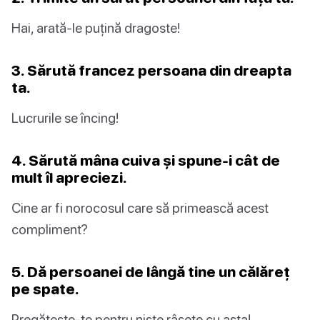
Hai, arată-le puțină dragoste!
3. Sărută francez persoana din dreapta
ta.
Lucrurile se încing!
4. Sărută mâna cuiva și spune-i cât de
mult îl apreciezi.
Cine ar fi norocosul care să primească acest
compliment?
5. Dă persoanei de lângă tine un călăreț
pe spate.
Pregătește-te pentru niște râsete cu asta!