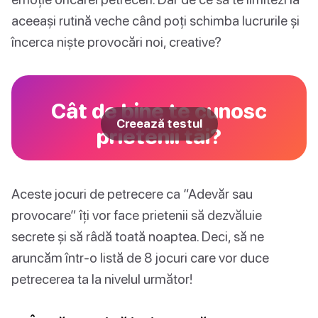
aceeași rutină veche când poți schimba lucrurile și
încerca niște provocări noi, creative?
Cât de bine te cunosc
Creează testul
prietenii tăi?
Aceste jocuri de petrecere ca “Adevăr sau
provocare” îți vor face prietenii să dezvăluie
secrete și să râdă toată noaptea. Deci, să ne
aruncăm într-o listă de 8 jocuri care vor duce
petrecerea ta la nivelul următor!