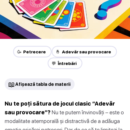
🥳 Petrecere
🤞 Adevăr sau provocare
💬 Întrebări
📖
Afișează tabla de materii
Nu te poți sătura de jocul clasic “Adevăr
sau provocare”?
Nu te putem învinovăți – este o
modalitate atemporală și distractivă de a adăuga
emoție oricărei petreceri. Dar de ce să te limitezi la