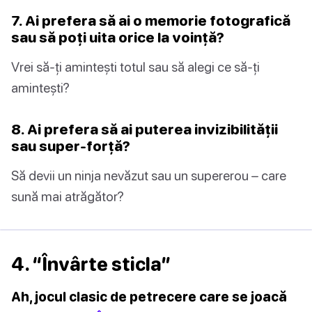
7. Ai prefera să ai o memorie fotografică
sau să poți uita orice la voință?
Vrei să-ți amintești totul sau să alegi ce să-ți
amintești?
8. Ai prefera să ai puterea invizibilității
sau super-forță?
Să devii un ninja nevăzut sau un supererou – care
sună mai atrăgător?
4. “Învârte sticla”
Ah, jocul clasic de petrecere care se joacă