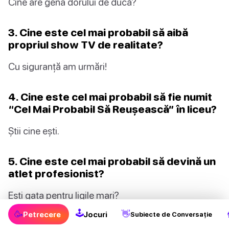
Cine are gena dorului de ducă?
3. Cine este cel mai probabil să aibă
propriul show TV de realitate?
Cu siguranță am urmări!
4. Cine este cel mai probabil să fie numit
“Cel Mai Probabil Să Reușească” în liceu?
Știi cine ești.
5. Cine este cel mai probabil să devină un
atlet profesionist?
Ești gata pentru ligile mari?
🕹
🥳
👋
Petrecere
Jocuri
Subiecte de Conversație
6. Cine este cel mai probabil să stea treaz