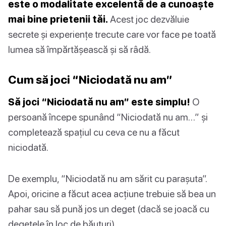
este o modalitate excelentă de a cunoaște
mai bine prietenii tăi.
Acest joc dezvăluie
secrete și experiențe trecute care vor face pe toată
lumea să împărtășească și să râdă.
Cum să joci “Niciodată nu am”
Să joci “Niciodată nu am” este simplu!
O
persoană începe spunând “Niciodată nu am…” și
completează spațiul cu ceva ce nu a făcut
niciodată.
De exemplu, “Niciodată nu am sărit cu parașuta”.
Apoi, oricine a făcut acea acțiune trebuie să bea un
pahar sau să pună jos un deget (dacă se joacă cu
degetele în loc de băuturi).