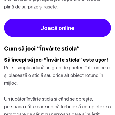
plină de surprize și râsete.
Joacă online
Cum să joci “Învârte sticla”
Să începi să joci “Învârte sticla” este ușor!
Pur și simplu adună un grup de prieteni într-un cerc
și plasează o sticlă sau orice alt obiect rotund în
mijloc.
Un jucător învârte sticla și când se oprește,
persoana către care indică trebuie să completeze o
provocare de sărut cu persoana care a învârtit.