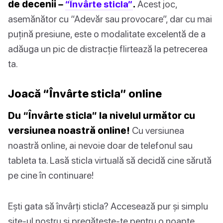
de decenii –
“Învârte sticla”
.
Acest joc,
asemănător cu “Adevăr sau provocare”, dar cu mai
puțină presiune, este o modalitate excelentă de a
adăuga un pic de distracție flirtează la petrecerea
ta.
Joacă “Învârte sticla” online
Du “Învârte sticla” la nivelul următor cu
versiunea noastră online!
Cu versiunea
noastră online, ai nevoie doar de telefonul sau
tableta ta. Lasă sticla virtuală să decidă cine sărută
pe cine în continuare!
Ești gata să învârți sticla? Accesează pur și simplu
site-ul nostru și pregătește-te pentru o noapte