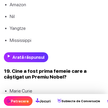
Amazon
Nil
Yangtze
Mississippi
Arată răspunsul
19. Cine a fost prima femeie care a
câștigat un Premiu Nobel?
Marie Curie
🕹
🥳
👋
Petrecere
Jocuri
Subiecte de Conversație
Jane Goodall