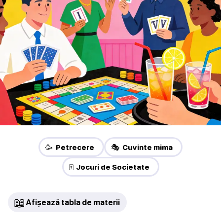
🥳 Petrecere
🎭 Cuvinte mima
🀄 Jocuri de Societate
📖
Afișează tabla de materii