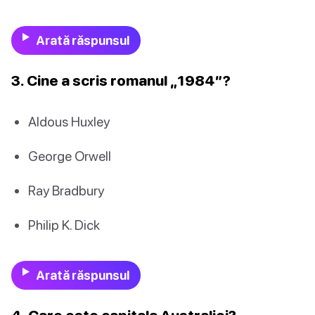
Arată răspunsul
3. Cine a scris romanul „1984”?
Aldous Huxley
George Orwell
Ray Bradbury
Philip K. Dick
Arată răspunsul
4. Care este capitala Australiei?