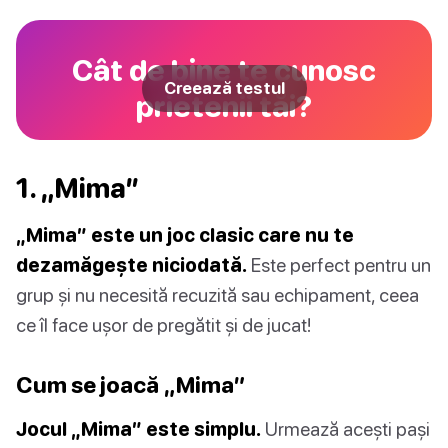
Cât de bine te cunosc
Creează testul
prietenii tăi?
1. „Mima”
„Mima” este un joc clasic care nu te
dezamăgește niciodată.
Este perfect pentru un
grup și nu necesită recuzită sau echipament, ceea
ce îl face ușor de pregătit și de jucat!
Cum se joacă „Mima”
Jocul „Mima” este simplu.
Urmează acești pași