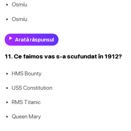
Osmíu
Osmíu
Arată răspunsul
11. Ce faimos vas s-a scufundat în 1912?
HMS Bounty
USS Constitution
RMS Titanic
Queen Mary