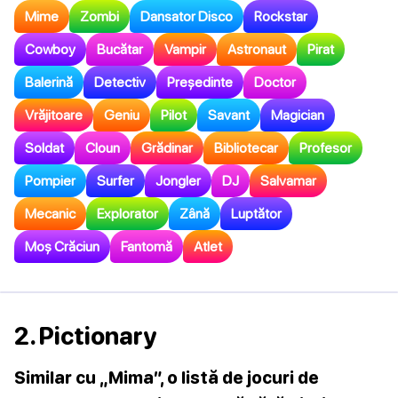
Mime
Zombi
Dansator Disco
Rockstar
Cowboy
Bucătar
Vampir
Astronaut
Pirat
Balerină
Detectiv
Președinte
Doctor
Vrăjitoare
Geniu
Pilot
Savant
Magician
Soldat
Cloun
Grădinar
Bibliotecar
Profesor
Pompier
Surfer
Jongler
DJ
Salvamar
Mecanic
Explorator
Zână
Luptător
Moș Crăciun
Fantomă
Atlet
2. Pictionary
Similar cu „Mima”, o listă de jocuri de