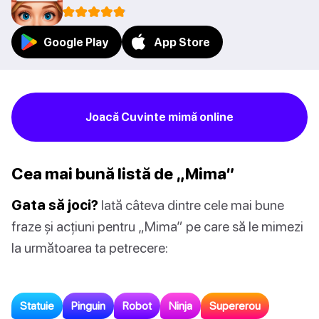
Google Play
App Store
Joacă Cuvinte mimă online
Cea mai bună listă de „Mima”
Gata să joci?
Iată câteva dintre cele mai bune
fraze și acțiuni pentru „Mima” pe care să le mimezi
la următoarea ta petrecere:
Statuie
Pinguin
Robot
Ninja
Supererou