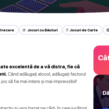
trecere
🍺 Jocuri cu Băuturi
🃏 Jocuri de Carte

Cât
ate excelentă de a vă distra, fie că
ni.
Când adăugați alcool, adăugați factorul
joc să fie mai intens și mai imprevizibil!
Dă
ractiv și ușor bazat pe cărți, în care jucătorii