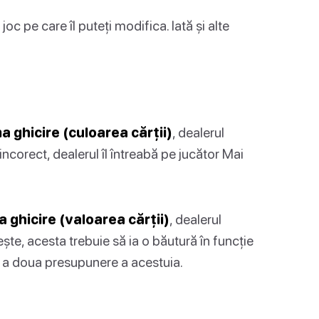
c pe care îl puteți modifica. Iată și alte
:
a ghicire (culoarea cărții)
, dealerul
incorect, dealerul îl întreabă pe jucător Mai
 ghicire (valoarea cărții)
, dealerul
ște, acesta trebuie să ia o băutură în funcție
și a doua presupunere a acestuia.