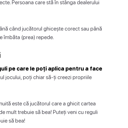
ecte. Persoana care stă în stânga dealerului
până când jucătorul ghicește corect sau până
te îmbăta (prea) repede.
i
uli pe care le poți aplica pentru a face
 jocului, poți chiar să-ți creezi propriile
tă este că jucătorul care a ghicit cartea
de mult trebuie să bea! Puteți veni cu reguli
uie să bea!