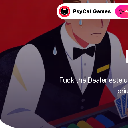
🥳
PsyCat Games
P
Fuck the Dealer este u
ori