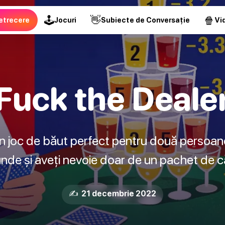
🕹
👋
🍿
etrecere
Jocuri
Subiecte de Conversație
Vid
Fuck the Deale
n joc de băut perfect pentru două persoane.
unde și aveți nevoie doar de un pachet de că
✍️ 21 decembrie 2022