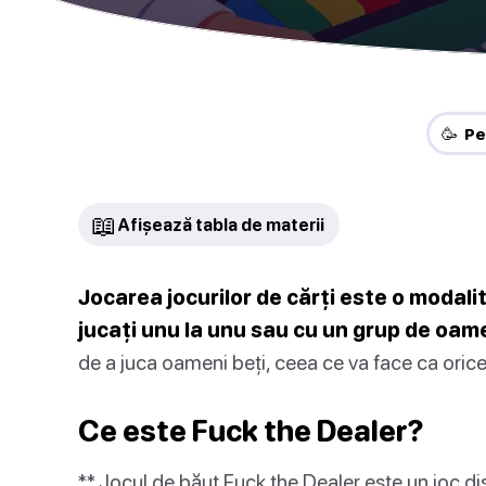
🥳 Pe
📖
Afișează tabla de materii
Jocarea jocurilor de cărți este o modalit
jucați unu la unu sau cu un grup de oame
de a juca oameni beți, ceea ce va face ca orice 
Ce este Fuck the Dealer?
** Jocul de băut Fuck the Dealer este un joc dist