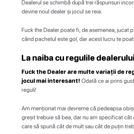
Dealerul se schimbă după trei răspunsuri incor
devine noul dealer și jocul se reia.
Fuck the Dealer poate fi, de asemenea, jucat 
când pachetul este gol, dar acest lucru te poa
La naiba cu regulile dealerulu
Fuck the Dealer are multe variații de reg
jocul mai interesant!
Odată ce ai prins gustul
reguli!
Am menționat mai devreme că pedeapsa obișnui
greșit trebuie să bea, dar nu am specificat cât 
care să spună cât de mult sau cât de puțin treb