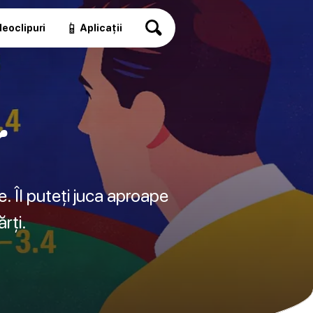
📱
eoclipuri
Aplicații
r
 Îl puteți juca aproape
rți.