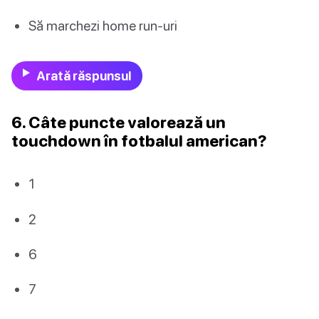
Să marchezi home run-uri
Arată răspunsul
6. Câte puncte valorează un
touchdown în fotbalul american?
1
2
6
7