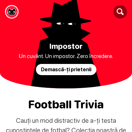
Impostor
Un cuvânt. Un impostor. Zero încredere.
Demască-ți prietenii
Football Trivia
Cauți un mod distractiv de a-ți testa
cunoștințele de fotbal? Colecția noastră de