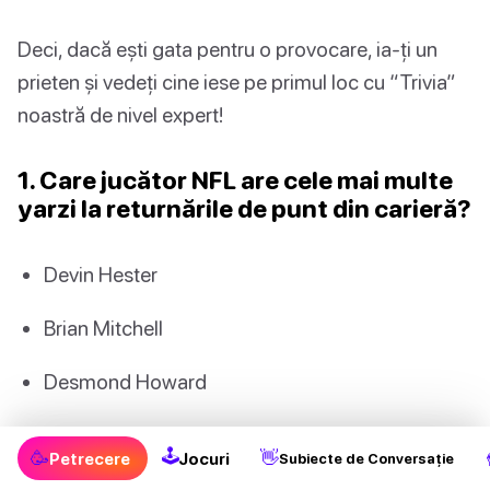
Deci, dacă ești gata pentru o provocare, ia-ți un
prieten și vedeți cine iese pe primul loc cu “Trivia”
noastră de nivel expert!
1. Care jucător NFL are cele mai multe
yarzi la returnările de punt din carieră?
Devin Hester
Brian Mitchell
Desmond Howard
Deion Sanders
🕹
🥳
👋
Petrecere
Jocuri
Subiecte de Conversație