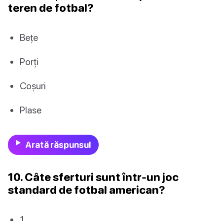
teren de fotbal?
Bețe
Porți
Coșuri
Plase
Arată răspunsul
10. Câte sferturi sunt într-un joc
standard de fotbal american?
1