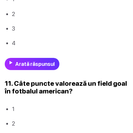
2
3
4
Arată răspunsul
11. Câte puncte valorează un field goal
în fotbalul american?
1
2