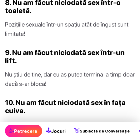
8. Nu am făcut niciodată sex într-o
toaletă.
Pozițiile sexuale într-un spațiu atât de îngust sunt
limitate!
9. Nu am făcut niciodată sex într-un
lift.
Nu știu de tine, dar eu aș putea termina la timp doar
dacă s-ar bloca!
10. Nu am făcut niciodată sex în fața
cuiva.
Trebuie curaj să te expui!
🕹
🥳
👋
Petrecere
Jocuri
Subiecte de Conversație