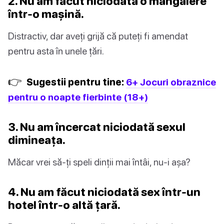
2. Nu am făcut niciodată o mângâiere
într-o mașină.
Distractiv, dar aveți grijă că puteți fi amendat
pentru asta în unele țări.
👉
Sugestii pentru tine:
6+ Jocuri obraznice
pentru o noapte fierbinte (18+)
3. Nu am încercat niciodată sexul
dimineața.
Măcar vrei să-ți speli dinții mai întâi, nu-i așa?
4. Nu am făcut niciodată sex într-un
hotel într-o altă țară.