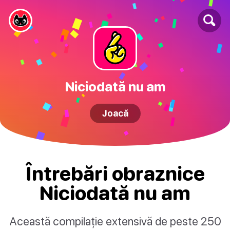
Niciodată nu am
Joacă
Întrebări obraznice
Niciodată nu am
Această compilație extensivă de peste 250