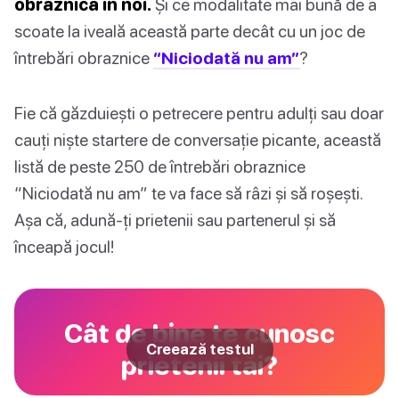
obraznică în noi.
Și ce modalitate mai bună de a
scoate la iveală această parte decât cu un joc de
întrebări obraznice
“Niciodată nu am”
?
Fie că găzduiești o petrecere pentru adulți sau doar
cauți niște startere de conversație picante, această
listă de peste 250 de întrebări obraznice
“Niciodată nu am” te va face să râzi și să roșești.
Așa că, adună-ți prietenii sau partenerul și să
înceapă jocul!
Cât de bine te cunosc
Creează testul
prietenii tăi?