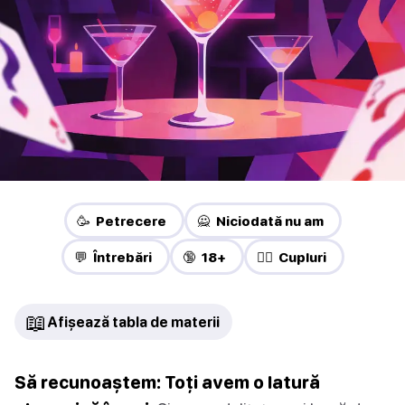
🥳 Petrecere
🙅 Niciodată nu am
💬 Întrebări
🔞 18+
❤️‍🔥 Cupluri
📖
Afișează tabla de materii
Să recunoaștem: Toți avem o latură