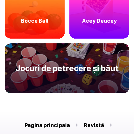
Bocce Ball
Acey Deucey
Jocuri de petrecere și băut
Pagina principala
Revistă