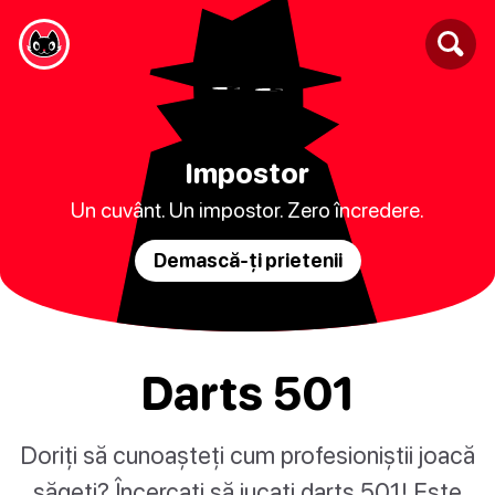
Impostor
Un cuvânt. Un impostor. Zero încredere.
Demască-ți prietenii
Darts 501
Doriți să cunoașteți cum profesioniștii joacă
săgeți? Încercați să jucați darts 501! Este