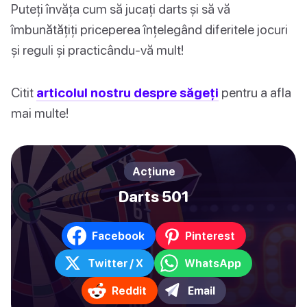
Puteți învăța cum să jucați darts și să vă
îmbunătățiți priceperea înțelegând diferitele jocuri
și reguli și practicându-vă mult!
Citit
articolul nostru despre săgeți
pentru a afla
mai multe!
Acțiune
Darts 501
Facebook
Pinterest
Twitter / X
WhatsApp
Reddit
Email