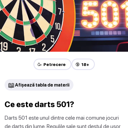
🥳 Petrecere
🔞 18+
📖
Afișează tabla de materii
Ce este darts 501?
Darts 501 este unul dintre cele mai comune jocuri
de darts din lume. Regulile sale sunt destul de ușor