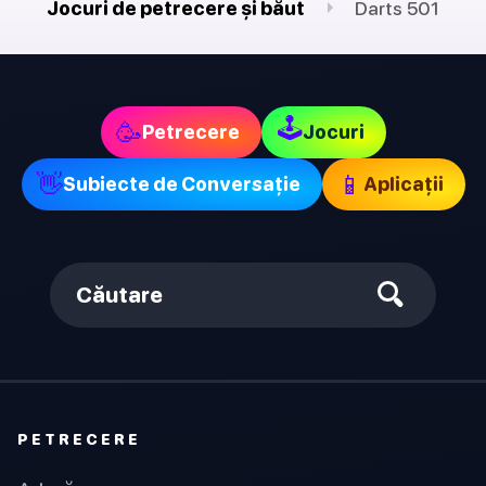
Jocuri de petrecere și băut
Darts 501
🕹
🥳
Petrecere
Jocuri
👋
📱
Subiecte de Conversație
Aplicații
Căutare
PETRECERE