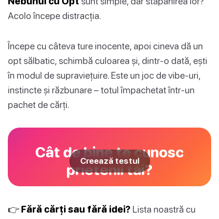
Nebunul cu Opt
sunt simple, dar stăpânirea lor?
Acolo începe distracția.
Începe cu câteva ture inocente, apoi cineva dă un
opt sălbatic, schimbă culoarea și, dintr-o dată, ești
în modul de supraviețuire. Este un joc de vibe-uri,
instincte și răzbunare – totul împachetat într-un
pachet de cărți.
Cât de bine te cunosc
Creează testul
prietenii tăi?
👉 Fără cărți sau fără idei?
Lista noastră cu