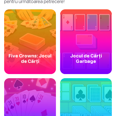
pentru următoarea petrecere!
Five Crowns: Jocul
Jocul de Cărți
de Cărți
Garbage