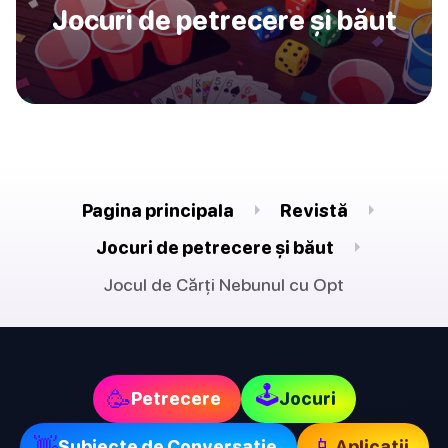
Jocuri de petrecere și băut
Pagina principala
Revistă
Jocuri de petrecere și băut
Jocul de Cărți Nebunul cu Opt
🕹
🥳
Petrecere
Jocuri
👋
📱
Subiecte de Conversație
Aplicații