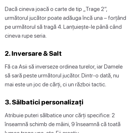
Dacă cineva joacă o carte de tip „Trage 2”,
următorul jucător poate adăuga încă una – forțând
pe următorul să tragă 4. Lanțuiește-le până când
cineva rupe seria.
2. Inversare & Salt
Fă ca Asii să inverseze ordinea turelor, iar Damele
să sară peste următorul jucător. Dintr-o dată, nu
mai este un joc de cărți, ci un război tactic.
3. Sălbatici personalizați
Atribuie puteri sălbatice unor cărți specifice: 2
înseamnă schimb de mâini, 9 înseamnă că toată
lumea trage una, etc. Fii creativ.