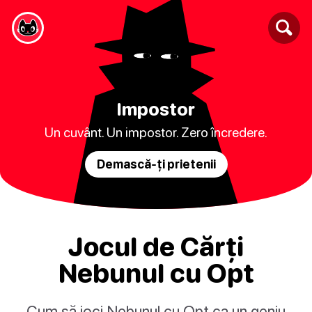
Impostor
Un cuvânt. Un impostor. Zero încredere.
Demască-ți prietenii
Jocul de Cărți
Nebunul cu Opt
Cum să joci Nebunul cu Opt ca un geniu