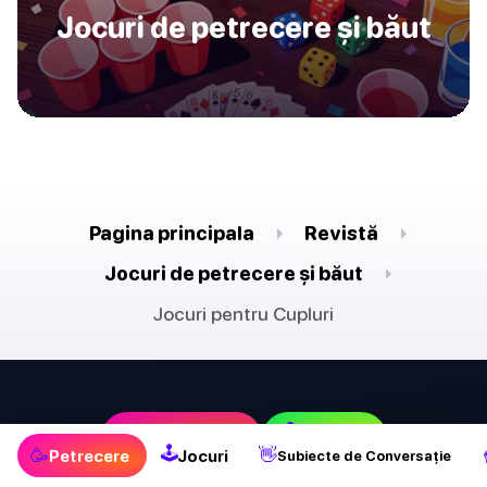
Jocuri de petrecere și băut
Pagina principala
Revistă
Jocuri de petrecere și băut
Jocuri pentru Cupluri
🕹
🥳
Petrecere
Jocuri
🕹
🥳
👋
Petrecere
Jocuri
Subiecte de Conversație