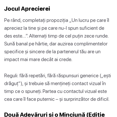
Jocul Aprecierei
Pe rând, completați propoziția „Un lucru pe care îl
apreciez la tine și pe care nu-l spun suficient de
des este…”. Alternați timp de cel puțin zece runde.
Sună banal pe hârtie, dar auzirea complimentelor
specifice și sincere de la partenerul tău are un
impact mai mare decât ai crede.
Reguli: fără repetări, fără răspunsuri generice („ești
drăguț”), și trebuie să mențineți contact vizual în
timp ce o spuneți. Partea cu contactul vizual este
cea care îl face puternic – și surprinzător de dificil.
Două Adevăruri și o Minciună (Ediție