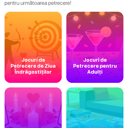
pentru următoarea petrecere!
Jocuri de
Jocuri de
Petrecere de Ziua
Petrecere pentru
Îndrăgostiților
Adulți