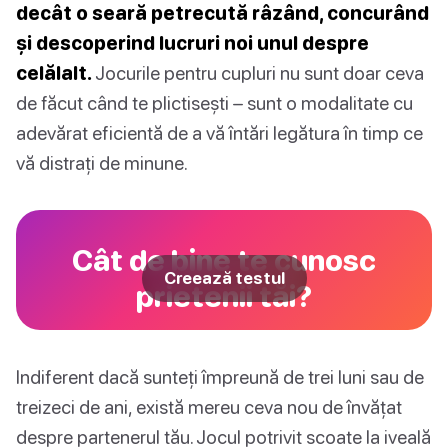
decât o seară petrecută râzând, concurând
și descoperind lucruri noi unul despre
celălalt.
Jocurile pentru cupluri nu sunt doar ceva
de făcut când te plictisești – sunt o modalitate cu
adevărat eficientă de a vă întări legătura în timp ce
vă distrați de minune.
Cât de bine te cunosc
Creează testul
prietenii tăi?
Indiferent dacă sunteți împreună de trei luni sau de
treizeci de ani, există mereu ceva nou de învățat
despre partenerul tău. Jocul potrivit scoate la iveală