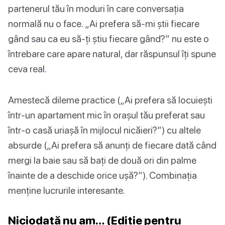
partenerul tău în moduri în care conversația
normală nu o face. „Ai prefera să-mi știi fiecare
gând sau ca eu să-ți știu fiecare gând?” nu este o
întrebare care apare natural, dar răspunsul îți spune
ceva real.
Amestecă dileme practice („Ai prefera să locuiești
într-un apartament mic în orașul tău preferat sau
într-o casă uriașă în mijlocul nicăieri?”) cu altele
absurde („Ai prefera să anunți de fiecare dată când
mergi la baie sau să bați de două ori din palme
înainte de a deschide orice ușă?”). Combinația
menține lucrurile interesante.
Niciodată nu am… (Ediție pentru