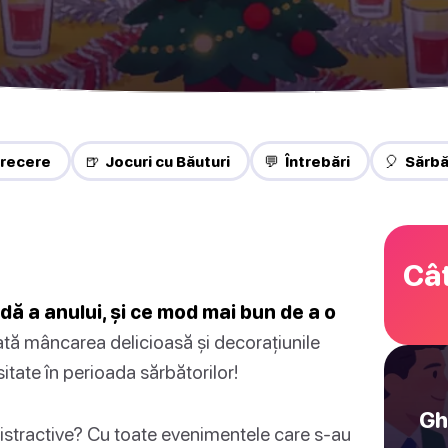
trecere
🍺 Jocuri cu Băuturi
💬 Întrebări
🎈 Sărb
Cât
ă a anului, și ce mod mai bun de a o
tă mâncarea delicioasă și decorațiunile
sitate în perioada sărbătorilor!
Gh
distractive? Cu toate evenimentele care s-au