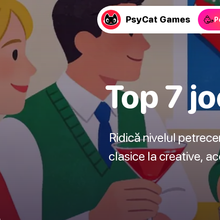
🥳
PsyCat Games
P
Top 7 j
Ridică nivelul petrec
clasice la creative, a