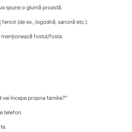
neva spune o glumă proastă.
fericit (de ex., logodnă, sarcină etc.).
va menționează fostul/fosta.
nd vei începe propria familie?”
la telefon.
rte.