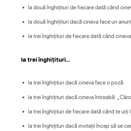
Ia două înghițituri de fiecare dată când ci
Ia două înghițituri dacă cineva face un anunț 
Ia trei înghițituri de fiecare dată când cine
Ia trei înghițituri…
Ia trei înghițituri dacă cineva face o poză.
Ia trei înghițituri dacă cineva întreabă: „Câ
Ia trei înghițituri de fiecare dată când te uiți 
Ia trei înghițituri dacă invitații încep să se ce