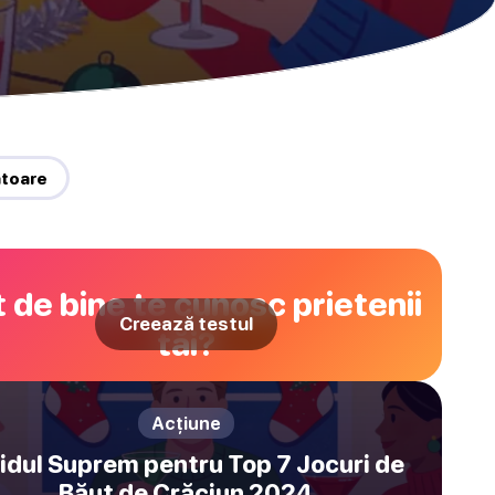
ătoare
 de bine te cunosc prietenii
Creează testul
tăi?
Acțiune
idul Suprem pentru Top 7 Jocuri de
Băut de Crăciun 2024