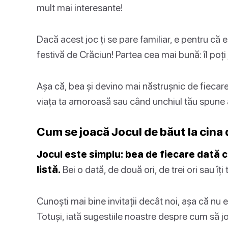
mult mai interesante!
Dacă acest joc ți se pare familiar, e pentru că
festivă de Crăciun! Partea cea mai bună: îl poți
Așa că, bea și devino mai năstrușnic de fiecar
viața ta amoroasă sau când unchiul tău spune 
Cum se joacă Jocul de băut la cina
Jocul este simplu: bea de fiecare dată
listă.
Bei o dată, de două ori, de trei ori sau îți
Cunoști mai bine invitații decât noi, așa că nu e
Totuși, iată sugestiile noastre despre cum să jo