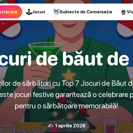
🕹
👋
🍿
etrecere
Jocuri
Subiecte de Conversație
Vid
ocuri de băut de
erilor de sărbători cu Top 7 Jocuri de Băut 
ceste jocuri festive garantează o celebrare 
pentru o sărbătoare memorabilă!
✍️ 1 aprilie 2026