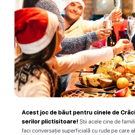
Acest joc de băut pentru cinele de Crăc
serilor plictisitoare!
Știi acele cine de famil
faci conversație superficială cu rude pe care ab