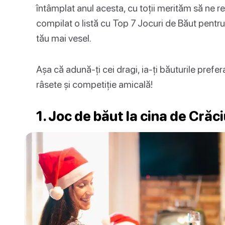
întâmplat anul acesta, cu toții merităm să ne 
compilat o listă cu Top 7 Jocuri de Băut pentr
tău mai vesel.
Așa că adună-ți cei dragi, ia-ți băuturile prefe
râsete și competiție amicală!
1. Joc de băut la cina de Crăc