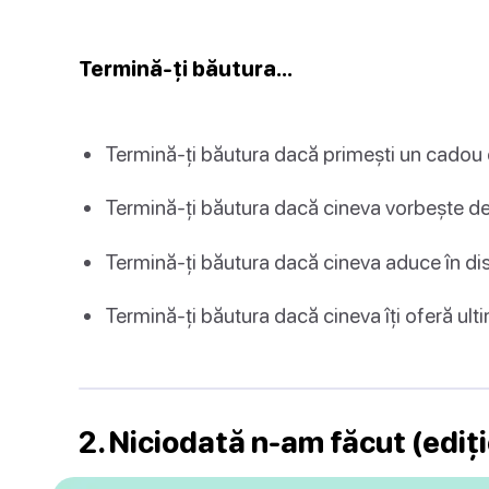
Termină-ți băutura…
Termină-ți băutura dacă primești un cadou d
Termină-ți băutura dacă cineva vorbește de
Termină-ți băutura dacă cineva aduce în dis
Termină-ți băutura dacă cineva îți oferă ult
2. Niciodată n-am făcut (ediț