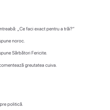
întreabă: „Ce faci exact pentru a trăi?”
 spune noroc.
spune Sărbători Fericite.
a comentează greutatea cuiva.
pre politică.