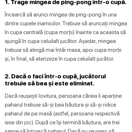
1. Trage mingea de ping-pong într-o cupă.
Încearcă să arunci mingea de ping-pong în una
dintre cupele inamicilor. Trebuie să aruncați mingea
în cupa centrală (cupa morții) înainte ca aceasta să
ajungă în cupa celuilalt jucător. Așadar, mingea
trebuie să atingă mai întâi masa, apoi cupa morții
și, în final, să aterizeze în cupa celuilalt jucător.
2. Dacă o faci într-o cupă, jucătorul
trebuie să bea și este eliminat.
Dacă reușești lovitura, persoana căreia îi aparține
paharul trebuie să-și bea băutura și să-și ridice
paharul de pe masă (astfel, persoana respectivă
iese din joc). După ce își termină băutura, are trei
șanse să întoarcă paharul. Dacă nu reușesc să