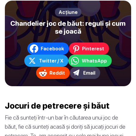
Acțiune
Chandelier joc de băut: reguli și cum
se joacă
Facebook
Pinterest
Twitter / X
WhatsApp
Reddit
Email
Jocuri de petrecere și băut
Fie că sunteți într-un bar în căutarea unui joc de
băut, fie că sunteți acasă și doriți să jucați jocuri de
petrecere. Te-am acoperit cu cele mai bune jocuri