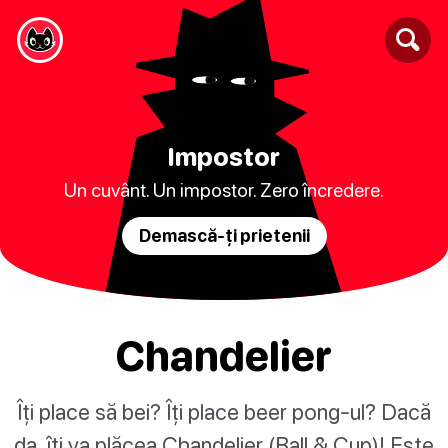
Impostor
Un cuvânt. Un impostor. Zero încredere.
Demască-ți prietenii
Chandelier
Îți place să bei? Îți place beer pong-ul? Dacă
da, îți va plăcea Chandelier (Ball & Cup)! Este