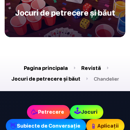
Jocuri de petrecere și băut
Pagina principala
Revistă
Jocuri de petrecere și băut
Chandelier
🕹
🥳
Petrecere
Jocuri
👋
📱
Subiecte de Conversație
Aplicații