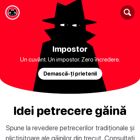
Impostor
Un cuvânt. Un impostor. Zero încredere.
Demască-ți prietenii
Idei petrecere găină
Spune la revedere petrecerilor tradiționale și
plictisitoare ale găinilor din trecut. Consultați