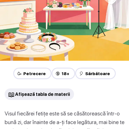
🥳 Petrecere
🔞 18+
🎈 Sărbătoare
📖
Afișează tabla de materii
Visul fiecărei fetițe este să se căsătorească într-o
bună zi, dar înainte de a-ți face legătura, mai bine te