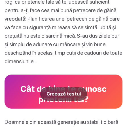
rogi ca prietenele tale să te iubească suficient
pentru a-ți face cea mai bună petrecere de găină
vreodată! Planificarea unei petreceri de găină care
va face cu siguranță mireasa să se simtă iubită și
prețuită nu este o sarcină mică. S-au dus zilele pur
și simplu de adunare cu mâncare și vin bune,
deschizând în același timp cutii de cadouri de toate
dimensiunile…
Cât de bine te cunosc
Creează testul
prietenii tăi?
Doamnele din această generație au stabilit o bară