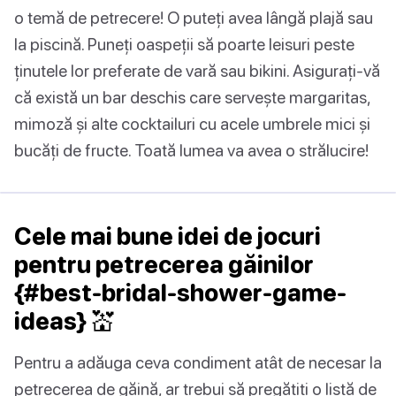
o temă de petrecere! O puteți avea lângă plajă sau
la piscină. Puneți oaspeții să poarte leisuri peste
ținutele lor preferate de vară sau bikini. Asigurați-vă
că există un bar deschis care servește margaritas,
mimoză și alte cocktailuri cu acele umbrele mici și
bucăți de fructe. Toată lumea va avea o strălucire!
Cele mai bune idei de jocuri
pentru petrecerea găinilor
{#best-bridal-shower-game-
ideas} 💒
Pentru a adăuga ceva condiment atât de necesar la
petrecerea de găină, ar trebui să pregătiți o listă de