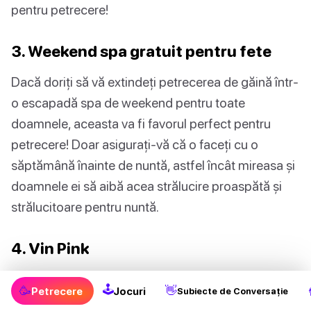
pentru petrecere!
3. Weekend spa gratuit pentru fete
Dacă doriți să vă extindeți petrecerea de găină într-
o escapadă spa de weekend pentru toate
doamnele, aceasta va fi favorul perfect pentru
petrecere! Doar asigurați-vă că o faceți cu o
săptămână înainte de nuntă, astfel încât mireasa și
doamnele ei să aibă acea strălucire proaspătă și
strălucitoare pentru nuntă.
4. Vin Pink
Doamnelor le place culoarea roz și adoră și
🕹
🥳
👋
Petrecere
Jocuri
Subiecte de Conversație
cocktailurile, șampania și vinul. Cel mai frumos vin,