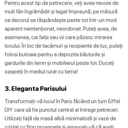
Pentru acest tip de petrecere, veți avea nevoie de
mult fân îngrămădit și legat împreună, pe măsură
ce decorul se răspândește peste tot într-un mod
aparent neintenționat, neordonat. Puteți avea, de
asemenea, cai falși sau vii care păzesc intrarea
locului. În loc de tacâmuri și recipiente de lux, puteți
folosi butoaie pentru a depozita băuturile și
gardurile din lemn și mobilierul peste tot. Duceți
oaspeții în mediul rural cu tema!
3. Eleganta Parisului
Transformați-vă locul în Paris făcând un turn Eiffel
DIY care să fie punctul central al întregii petreceri.
Utilizați față de masă albă minimalistă și vaze de
cristal cu flori proaspete și asigurați-vă că aveți