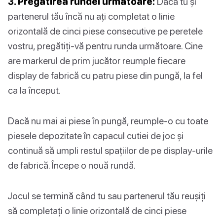
3. Pregătirea rundei următoare:
Dacă tu și
partenerul tău încă nu ați completat o linie
orizontală de cinci piese consecutive pe peretele
vostru, pregătiți-vă pentru runda următoare. Cine
are markerul de prim jucător reumple fiecare
display de fabrică cu patru piese din pungă, la fel
ca la început.
Dacă nu mai ai piese în pungă, reumple-o cu toate
piesele depozitate în capacul cutiei de joc și
continuă să umpli restul spațiilor de pe display-urile
de fabrică. Începe o nouă rundă.
Jocul se termină când tu sau partenerul tău reușiți
să completați o linie orizontală de cinci piese