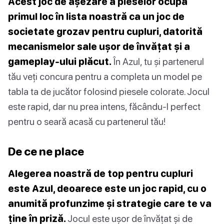
Acest joc de așezare a pieselor ocupă
primul loc în lista noastră ca un joc de
societate grozav pentru cupluri, datorită
mecanismelor sale ușor de învățat și a
gameplay-ului plăcut.
În Azul, tu și partenerul
tău veți concura pentru a completa un model pe
tabla ta de jucător folosind piesele colorate. Jocul
este rapid, dar nu prea intens, făcându-l perfect
pentru o seară acasă cu partenerul tău!
De ce ne place
Alegerea noastră de top pentru cupluri
este Azul, deoarece este un joc rapid, cu o
anumită profunzime și strategie care te va
ține în priză.
Jocul este ușor de învățat și de