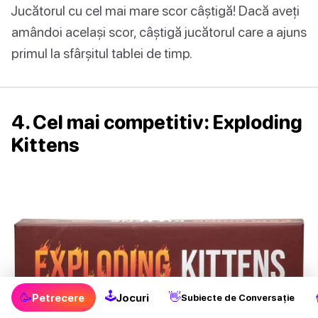
Jucătorul cu cel mai mare scor câștigă! Dacă aveți
amândoi același scor, câștigă jucătorul care a ajuns
primul la sfârșitul tablei de timp.
4. Cel mai competitiv: Exploding
Kittens
🕹
🥳
👋
Petrecere
Jocuri
Subiecte de Conversație