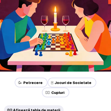
🥳 Petrecere
🀄 Jocuri de Societate
❤️‍🔥 Cupluri
📖
Afișează tabla de materii