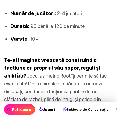
Număr de jucători:
2-4 jucători
Durată:
90 până la 120 de minute
Vârste:
10+
Te-ai imaginat vreodată construind o
facțiune cu propriul său popor, reguli și
abilități?
Jocul asimetric Root îți permite să faci
exact asta! De la animale din pădure la nomazi
dislocați, conduce-ți facțiunea printr-o lume
sfâșiată de război, plină de intrigi și pericole în
acest joc fascinant de construcție de lumi.
🕹
🥳
👋
Petrecere
Jocuri
Subiecte de Conversație