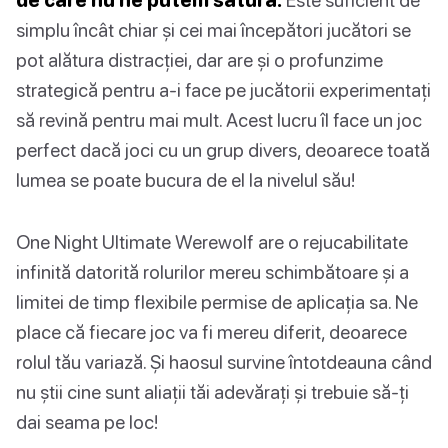
simplu încât chiar și cei mai începători jucători se
pot alătura distracției, dar are și o profunzime
strategică pentru a-i face pe jucătorii experimentați
să revină pentru mai mult. Acest lucru îl face un joc
perfect dacă joci cu un grup divers, deoarece toată
lumea se poate bucura de el la nivelul său!
One Night Ultimate Werewolf are o rejucabilitate
infinită datorită rolurilor mereu schimbătoare și a
limitei de timp flexibile permise de aplicația sa. Ne
place că fiecare joc va fi mereu diferit, deoarece
rolul tău variază. Și haosul survine întotdeauna când
nu știi cine sunt aliații tăi adevărați și trebuie să-ți
dai seama pe loc!