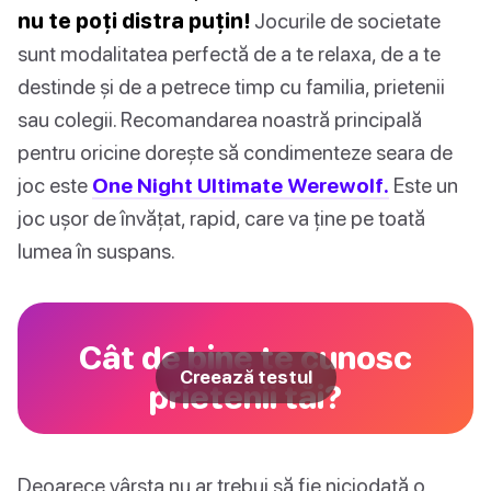
nu te poți distra puțin!
Jocurile de societate
sunt modalitatea perfectă de a te relaxa, de a te
destinde și de a petrece timp cu familia, prietenii
sau colegii. Recomandarea noastră principală
pentru oricine dorește să condimenteze seara de
joc este
One Night Ultimate Werewolf.
Este un
joc ușor de învățat, rapid, care va ține pe toată
lumea în suspans.
Cât de bine te cunosc
Creează testul
prietenii tăi?
Deoarece vârsta nu ar trebui să fie niciodată o