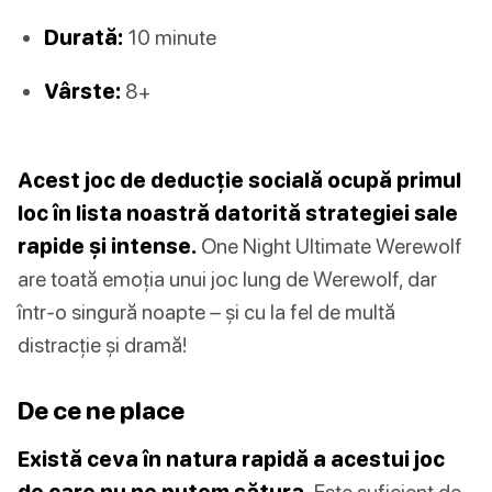
Durată:
10 minute
Vârste:
8+
Acest joc de deducție socială ocupă primul
loc în lista noastră datorită strategiei sale
rapide și intense.
One Night Ultimate Werewolf
are toată emoția unui joc lung de Werewolf, dar
într-o singură noapte – și cu la fel de multă
distracție și dramă!
De ce ne place
Există ceva în natura rapidă a acestui joc
de care nu ne putem sătura.
Este suficient de