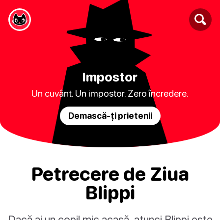
Impostor
Un cuvânt. Un impostor. Zero încredere.
Demască-ți prietenii
Petrecere de Ziua
Blippi
Dacă ai un copil mic acasă, atunci Blippi este