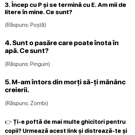
3. Încep cu P și se termină cu E. Am mii de
litere în mine. Ce sunt?
(Răspuns: Poștă)
4. Sunt o pasăre care poate înota în
apă. Ce sunt?
(Răspuns: Pinguin)
5. M-am întors din morți să-ți mănânc
creierii.
(Răspuns: Zombi)
👉 Ți-e poftă de mai multe ghicitori pentru
copii? Urmează acest link și distrează-te și