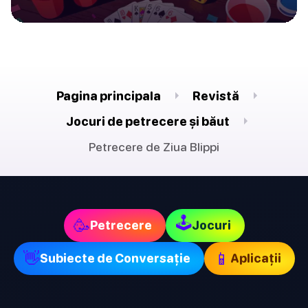
Pagina principala
Revistă
Jocuri de petrecere și băut
Petrecere de Ziua Blippi
🕹
🥳
Petrecere
Jocuri
👋
📱
Subiecte de Conversație
Aplicații