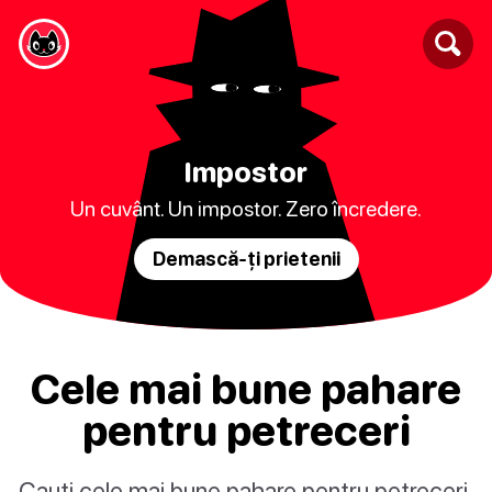
Impostor
Un cuvânt. Un impostor. Zero încredere.
Demască-ți prietenii
Cele mai bune pahare
pentru petreceri
Cauți cele mai bune pahare pentru petreceri,