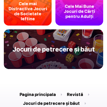
Cele mai
Cele Mai Bune
Distractive Jocuri
Jocuri de Cărți
de Societate
pentru Adulți
Ieftine
Jocuri de petrecere și băut
Pagina principala
Revistă
Jocuri de petrecere și băut