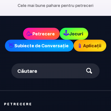
Cele mai bune pahare pentru petreceri
🕹
🥳
Petrecere
Jocuri
👋
📱
Subiecte de Conversație
Aplicații
Căutare
PETRECERE