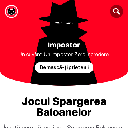
Impostor
Un cuvânt. Un impostor. Zero încredere.
Demască-ți prietenii
Jocul Spargerea
Baloanelor
Învață cum să joci jocul Spargerea Baloanelor