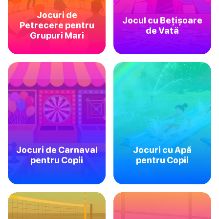
Jocuri de
Jocul cu Bețișoare
Petrecere pentru
de Vată
Grupuri Mari
Jocuri de Carnaval
Jocuri cu Apă
pentru Copii
pentru Copii