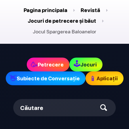
Pagina principala
Revistă
Jocuri de petrecere și băut
Jocul Spargerea Baloanelor
🕹
🥳
Petrecere
Jocuri
👋
📱
Subiecte de Conversație
Aplicații
Căutare