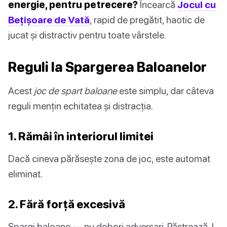
energie, pentru petrecere?
Încearcă
Jocul cu
Bețișoare de Vată
, rapid de pregătit, haotic de
jucat și distractiv pentru toate vârstele.
Reguli la Spargerea Baloanelor
Acest
joc de spart baloane
este simplu, dar câteva
reguli mențin echitatea și distracția.
1. Rămâi în interiorul limitei
Dacă cineva părăsește zona de joc, este automat
eliminat.
2. Fără forță excesivă
Spargi baloane — nu dobori adversari. Păstrează-l