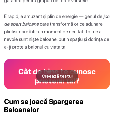
garantat pentru grupuri de toate vârstele.
E rapid, e amuzant și plin de energie — genul de
joc
de spart baloane
care transformă orice adunare
plictisitoare într-un moment de neuitat. Tot ce ai
nevoie sunt niște baloane, puțin spațiu și dorința de
a-ți proteja balonul cu viața ta.
Cât de bine te cunosc
Creează testul
prietenii tăi?
Cum se joacă Spargerea
Baloanelor