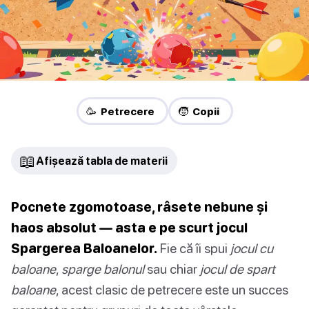
🥳 Petrecere
🧒 Copii
📖
Afișează tabla de materii
Pocnete zgomotoase, râsete nebune și
haos absolut — asta e pe scurt jocul
Spargerea Baloanelor.
Fie că îi spui
jocul cu
baloane
,
sparge balonul
sau chiar
jocul de spart
baloane
, acest clasic de petrecere este un succes