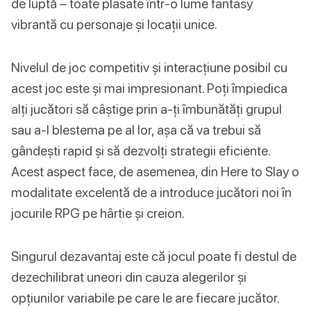
de luptă – toate plasate într-o lume fantasy
vibrantă cu personaje și locații unice.
Nivelul de joc competitiv și interacțiune posibil cu
acest joc este și mai impresionant. Poți împiedica
alți jucători să câștige prin a-ți îmbunătăți grupul
sau a-l blestema pe al lor, așa că va trebui să
gândești rapid și să dezvolți strategii eficiente.
Acest aspect face, de asemenea, din Here to Slay o
modalitate excelentă de a introduce jucători noi în
jocurile RPG pe hârtie și creion.
Singurul dezavantaj este că jocul poate fi destul de
dezechilibrat uneori din cauza alegerilor și
opțiunilor variabile pe care le are fiecare jucător.