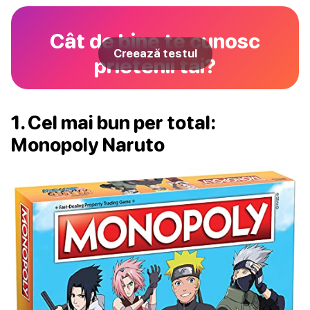
Cât de bine te cunosc
Creează testul
prietenii tăi?
1. Cel mai bun per total:
Monopoly Naruto