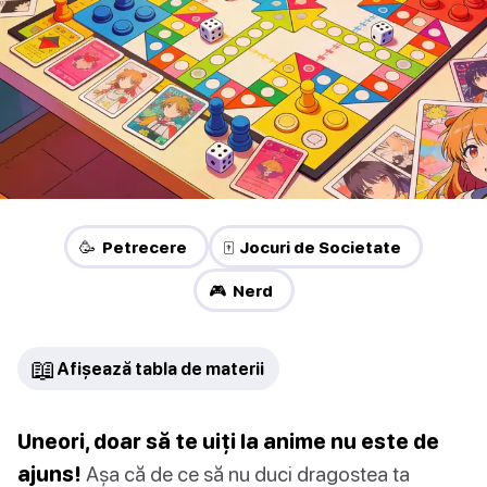
🥳 Petrecere
🀄 Jocuri de Societate
🎮 Nerd
📖
Afișează tabla de materii
Uneori, doar să te uiți la anime nu este de
ajuns!
Așa că de ce să nu duci dragostea ta