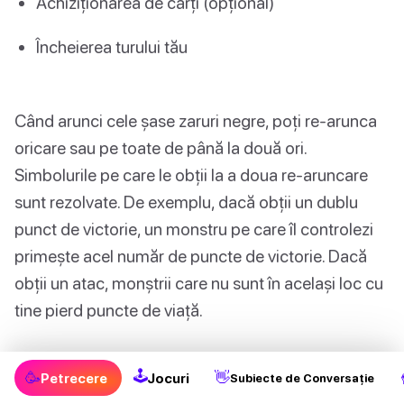
Achiziționarea de cărți (opțional)
Încheierea turului tău
Când arunci cele șase zaruri negre, poți re-arunca
oricare sau pe toate de până la două ori.
Simbolurile pe care le obții la a doua re-aruncare
sunt rezolvate. De exemplu, dacă obții un dublu
punct de victorie, un monstru pe care îl controlezi
primește acel număr de puncte de victorie. Dacă
obții un atac, monștrii care nu sunt în același loc cu
tine pierd puncte de viață.
Poți, de asemenea, să cumperi cărți din oricare
🕹
🥳
👋
Petrecere
Jocuri
Subiecte de Conversație
dintre cele trei cărți cu fața în sus de pe masă. După