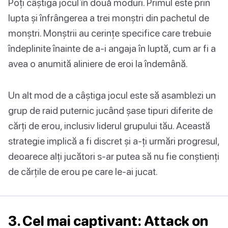
Poți câștiga jocul în două moduri. Primul este prin
lupta și înfrângerea a trei monștri din pachetul de
monștri. Monștrii au cerințe specifice care trebuie
îndeplinite înainte de a-i angaja în luptă, cum ar fi a
avea o anumită aliniere de eroi la îndemână.
Un alt mod de a câștiga jocul este să asamblezi un
grup de raid puternic jucând șase tipuri diferite de
cărți de erou, inclusiv liderul grupului tău. Această
strategie implică a fi discret și a-ți urmări progresul,
deoarece alți jucători s-ar putea să nu fie conștienți
de cărțile de erou pe care le-ai jucat.
3. Cel mai captivant: Attack on