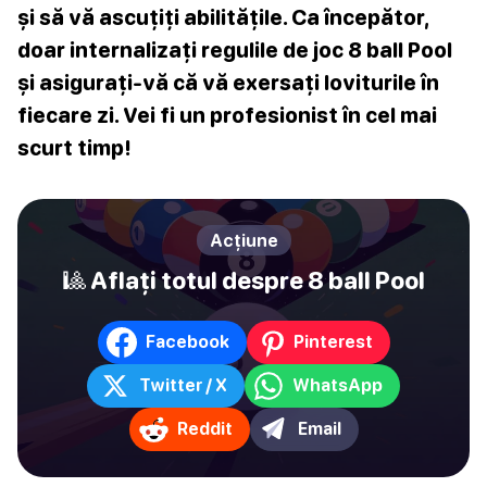
și să vă ascuțiți abilitățile. Ca începător,
doar internalizați regulile de joc 8 ball Pool
și asigurați-vă că vă exersați loviturile în
fiecare zi. Vei fi un profesionist în cel mai
scurt timp!
Acțiune
🎱 Aflați totul despre 8 ball Pool
Facebook
Pinterest
Twitter / X
WhatsApp
Reddit
Email