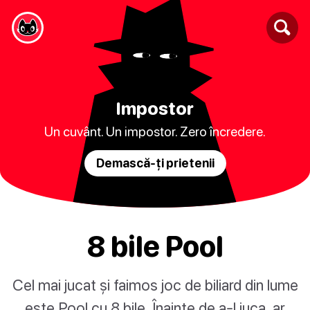
Impostor
Un cuvânt. Un impostor. Zero încredere.
Demască-ți prietenii
8 bile Pool
Cel mai jucat și faimos joc de biliard din lume
este Pool cu 8 bile. Înainte de a-l juca, ar