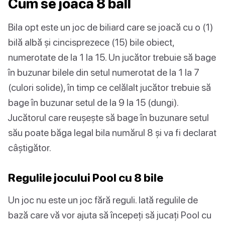
Cum se joacă 8 ball
Bila opt este un joc de biliard care se joacă cu o (1)
bilă albă și cincisprezece (15) bile obiect,
numerotate de la 1 la 15. Un jucător trebuie să bage
în buzunar bilele din setul numerotat de la 1 la 7
(culori solide), în timp ce celălalt jucător trebuie să
bage în buzunar setul de la 9 la 15 (dungi).
Jucătorul care reușește să bage în buzunare setul
său poate băga legal bila numărul 8 și va fi declarat
câștigător.
Regulile jocului Pool cu 8 bile
Un joc nu este un joc fără reguli. Iată regulile de
bază care vă vor ajuta să începeți să jucați Pool cu