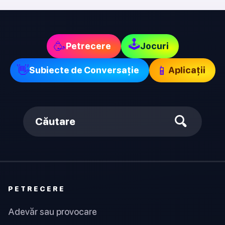
🕹
🥳
Petrecere
Jocuri
👋
📱
Subiecte de Conversație
Aplicații
Căutare
PETRECERE
Adevăr sau provocare