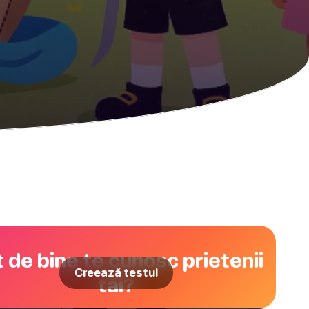
 de bine te cunosc prietenii
Creează testul
tăi?