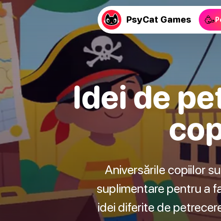
🥳
PsyCat Games
P
Idei de pe
cop
Aniversările copiilor su
suplimentare pentru a fac
idei diferite de petrecere