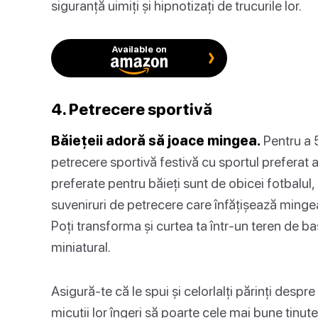
siguranță uimiți și hipnotizați de trucurile lor.
Available on
4. Petrecere sportivă
Băiețeii adoră să joace mingea.
Pentru a 5
petrecere sportivă festivă cu sportul preferat al
preferate pentru băieți sunt de obicei fotbalul
suveniruri de petrecere care înfățișează mingea 
Poți transforma și curtea ta într-un teren de ba
miniatural.
Asigură-te că le spui și celorlalți părinți despr
micuții lor îngeri să poarte cele mai bune ținute