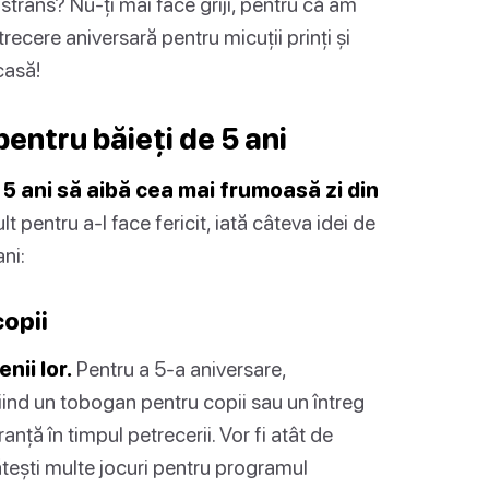
strâns? Nu-ți mai face griji, pentru că am
recere aniversară pentru micuții prinți și
casă!
entru băieți de 5 ani
 5 ani să aibă cea mai frumoasă zi din
 pentru a-l face fericit, iată câteva idei de
ni:
copii
nii lor.
Pentru a 5-a aniversare,
riind un tobogan pentru copii sau un întreg
anță în timpul petrecerii. Vor fi atât de
ătești multe jocuri pentru programul