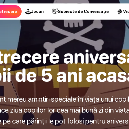
🕹
👋
🍿
etrecere
Jocuri
Subiecte de Conversație
Vid
trecere aniver
ii de 5 ani acas
nt mereu amintiri speciale în viața unui copil
e ziua copiilor lor cea mai bună zi din viaț
 pe care părinții le pot folosi pentru anivers