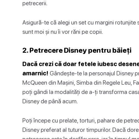
petrecerii.
Asigură-te că alegi un set cu margini rotunjite 
sunt moi și nu îi vor răni pe copii.
2. Petrecere Disney pentru băieți
Dacă crezi că doar fetele iubesc desenel
amarnic!
Gândește-te la personajul Disney pref
McQueen din Mașini, Simba din Regele Leu, Fa
poți gândi la modalități de a-ți transforma ca
Disney de până acum.
Poți începe cu prelate, torturi, pahare de petrec
Disney preferat al tuturor timpurilor. Dacă doreș
petrecerea este în desfășurare, iar în timpul m