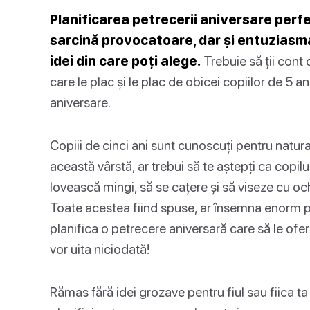
Planificarea petrecerii aniversare perfe
sarcină provocatoare, dar și entuziasma
idei din care poți alege.
Trebuie să ții cont 
care le plac și le plac de obicei copiilor de 5 an
aniversare.
Copiii de cinci ani sunt cunoscuți pentru natura 
această vârstă, ar trebui să te aștepți ca copilu
lovească mingi, să se cațere și să viseze cu ochi
Toate acestea fiind spuse, ar însemna enorm pe
planifica o petrecere aniversară care să le ofere
vor uita niciodată!
Rămas fără idei grozave pentru fiul sau fiica ta