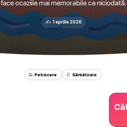
face ocaziile mai memorabile ca niciodată.
✍️ 1 aprilie 2026
🥳 Petrecere
🎈 Sărbătoare
Cât