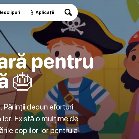
📱
eoclipuri
Aplicații
sară pentru
ă 🎂
. Părinții depun eforturi
a lor. Există o mulțime de
ările copiilor lor pentru a