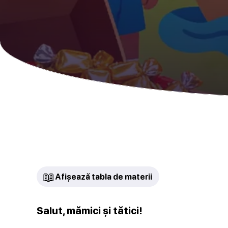
📖
Afișează tabla de materii
Salut, mămici și tătici!