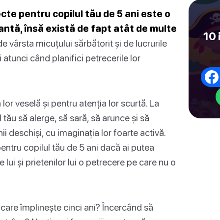
cte pentru copilul tău de 5 ani este o
ntă, însă există de fapt atât de multe
10 
de vârsta micuțului sărbătorit și de lucrurile
i atunci când planifici petrecerile lor
lor veselă și pentru atenția lor scurtă. La
l tău să alerge, să sară, să arunce și să
i deschiși, cu imaginația lor foarte activă.
ntru copilul tău de 5 ani dacă ai putea
 lui și prietenilor lui o petrecere pe care nu o
 care împlinește cinci ani? Încercând să