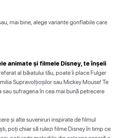
sau, mai bine, alege variante gonflabile care
e animate și filmele Disney, te înșeli
erat al băiatului tău, poate îi place Fulger
milia Supravolțioșilor sau Mickey Mouse! Te
sa sau sufrageria în cea mai bună petrecere
ere și alte suveniruri inspirate de filmul
ti, poți chiar să rulezi filme Disney în timp ce
esei, poți reda melodiile din coloana sonoră a