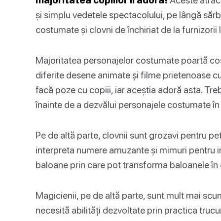
și simplu vedetele spectacolului, pe lângă sărb
costumate și clovni de închiriat de la furnizorii 
Majoritatea personajelor costumate poartă c
diferite desene animate și filme prietenoase cu 
facă poze cu copiii, iar aceștia adoră asta. Tre
înainte de a dezvălui personajele costumate în 
Pe de altă parte, clovnii sunt grozavi pentru pe
interpreta numere amuzante și mimuri pentru invit
baloane prin care pot transforma baloanele în d
Magicienii, pe de altă parte, sunt mult mai scum
necesită abilități dezvoltate prin practica trucuri