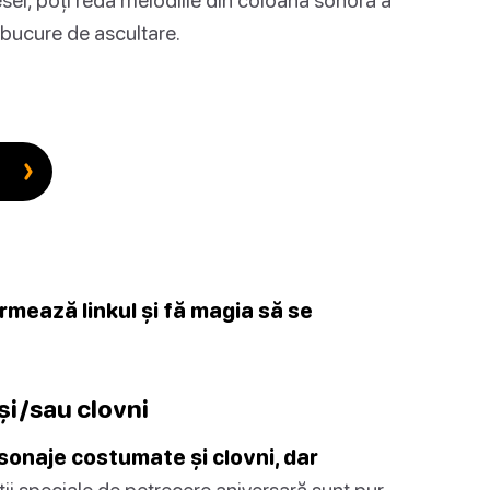
 bucure de ascultare.
rmează linkul și fă magia să se
și/sau clovni
sonaje costumate și clovni, dar
ii speciale de petrecere aniversară sunt pur