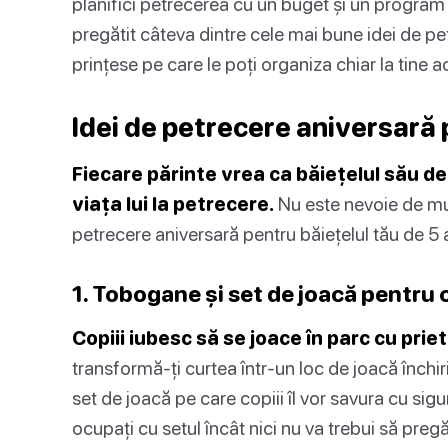
planifici petrecerea cu un buget și un program 
pregătit câteva dintre cele mai bune idei de pet
prințese pe care le poți organiza chiar la tine a
Idei de petrecere aniversară p
Fiecare părinte vrea ca băiețelul său de
viața lui la petrecere.
Nu este nevoie de mult
petrecere aniversară pentru băiețelul tău de 5 a
1. Tobogane și set de joacă pentru 
Copiii iubesc să se joace în parc cu priete
transformă-ți curtea într-un loc de joacă închi
set de joacă pe care copiii îl vor savura cu sigur
ocupați cu setul încât nici nu va trebui să preg