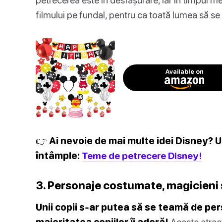
filmului pe fundal, pentru ca toată lumea să se
Available on
👉 Ai nevoie de mai multe idei Disney? U
întâmple:
Teme de petrecere Disney!
3. Personaje costumate, magicieni 
Unii copii s-ar putea să se teamă de per
majoritatea copiilor îi adoră!
Aceste atracț