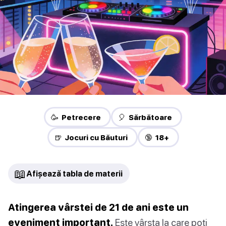
🥳 Petrecere
🎈 Sărbătoare
🍺 Jocuri cu Băuturi
🔞 18+
📖
Afișează tabla de materii
Atingerea vârstei de 21 de ani este un
eveniment important.
Este vârsta la care poți