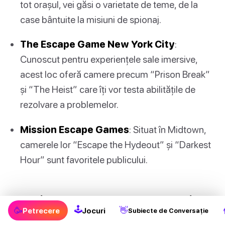
tot orașul, vei găsi o varietate de teme, de la
case bântuite la misiuni de spionaj.
The Escape Game New York City
:
Cunoscut pentru experiențele sale imersive,
acest loc oferă camere precum “Prison Break”
și “The Heist” care îți vor testa abilitățile de
rezolvare a problemelor.
Mission Escape Games
: Situat în Midtown,
camerele lor “Escape the Hydeout” și “Darkest
Hour” sunt favoritele publicului.
Sfaturi pentru Rezolvarea Puzzle-urilor
🕹
Împreună:
🥳
👋
Petrecere
Jocuri
Subiecte de Conversație