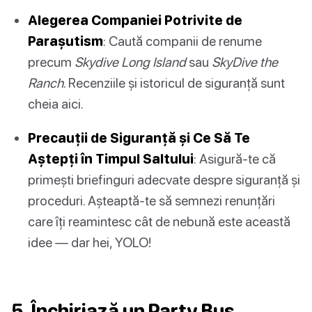
Alegerea Companiei Potrivite de
Parașutism
: Caută companii de renume
precum
Skydive Long Island
sau
SkyDive the
Ranch
. Recenziile și istoricul de siguranță sunt
cheia aici.
Precauții de Siguranță și Ce Să Te
Aștepți în Timpul Saltului
: Asigură-te că
primești briefinguri adecvate despre siguranță și
proceduri. Așteaptă-te să semnezi renunțări
care îți reamintesc cât de nebună este această
idee — dar hei, YOLO!
5. Închiriază un Party Bus