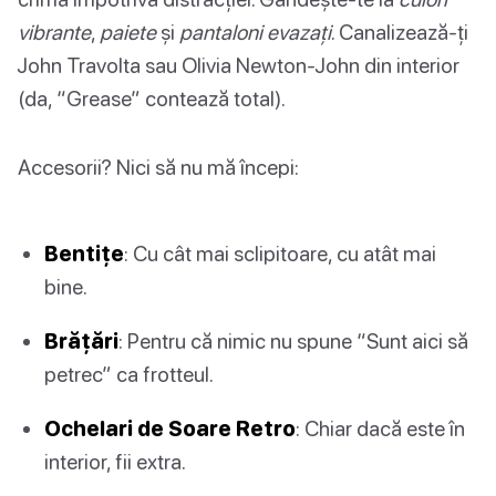
vibrante
,
paiete
și
pantaloni evazați
. Canalizează-ți
John Travolta sau Olivia Newton-John din interior
(da, “Grease” contează total).
Accesorii? Nici să nu mă începi:
Bentițe
: Cu cât mai sclipitoare, cu atât mai
bine.
Brățări
: Pentru că nimic nu spune “Sunt aici să
petrec” ca frotteul.
Ochelari de Soare Retro
: Chiar dacă este în
interior, fii extra.