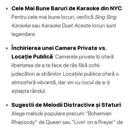
Cele Mai Bune Baruri de Karaoke din NYC
:
Pentru cele mai bune locuri, verifică
Sing Sing
Karaoke
sau
Karaoke Duet
. Aceste locuri sunt
legendare.
Închirierea unei Camere Private vs.
Locație Publică
: Camerele private îți oferă
libertatea de a te face de râs fără ochii
judecători ai străinilor. Locațiile publice oferă o
atmosferă vibrantă, dar vin cu riscul de a-ți
aștepta rândul.
Sugestii de Melodii Distractive și Sfaturi
:
Alege melodii populare precum “Bohemian
Rhapsody” de Queen sau “Livin’ on a Prayer” de