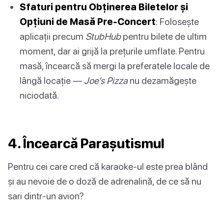
Sfaturi pentru Obținerea Biletelor și
Opțiuni de Masă Pre-Concert
: Folosește
aplicații precum
StubHub
pentru bilete de ultim
moment, dar ai grijă la prețurile umflate. Pentru
masă, încearcă să mergi la preferatele locale de
lângă locație —
Joe’s Pizza
nu dezamăgește
niciodată.
4. Încearcă Parașutismul
Pentru cei care cred că karaoke-ul este prea blând
și au nevoie de o doză de adrenalină, de ce să nu
sari dintr-un avion?