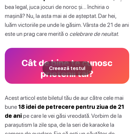
bea legal, juca jocuri de noroc și… închiria o
mașină? Nu, la asta mai ai de așteptat. Dar hei,
luăm victoriile pe unde le găsim. Vârsta de 21 de ani
este un prag care merită o
celebrare de neuitat
.
Cât de bine te cunosc
Creează testul
prietenii tăi?
Acest articol este biletul tău de aur către cele mai
bune
18 idei de petrecere pentru ziua de 21
de ani
pe care le vei găsi vreodată. Vorbim de la
parașutism la zile spa, de la seri de karaoke la
camere de evadare. Fie că ești un căutător de