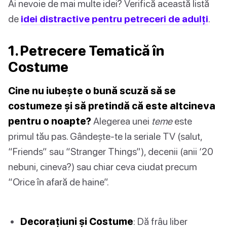
Ai nevoie de mai multe idei? Verifică această listă
de
idei distractive pentru petreceri de adulți
.
1. Petrecere Tematică în
Costume
Cine nu iubește o bună scuză să se
costumeze și să pretindă că este altcineva
pentru o noapte?
Alegerea unei
teme
este
primul tău pas. Gândește-te la seriale TV (salut,
“Friends” sau “Stranger Things”), decenii (anii ‘20
nebuni, cineva?) sau chiar ceva ciudat precum
“Orice în afară de haine”.
Decorațiuni și Costume
: Dă frâu liber