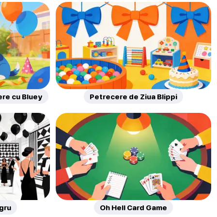
ere cu Bluey
Petrecere de Ziua Blippi
gru
Oh Hell Card Game