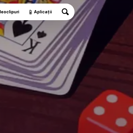
📱
eoclipuri
Aplicații