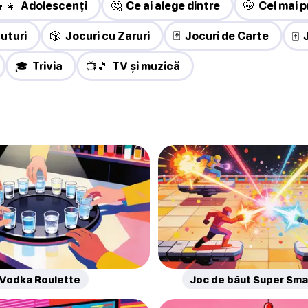
👦👧 Adolescenți
🤔 Ce ai alege dintre
🤭 Cel mai p
uturi
🎲 Jocuri cu Zaruri
🃏 Jocuri de Carte
🀄
🎓 Trivia
📺🎵 TV și muzică
Vodka Roulette
Joc de băut Super Sma