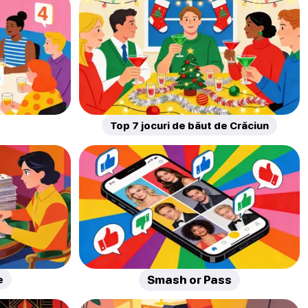
Top 7 jocuri de băut de Crăciun
e
Smash or Pass