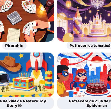
Pinochle
Petreceri cu tematică
e de Ziua de Naștere Toy
Petrecere de Ziua de 
Story 🧸
Spiderman