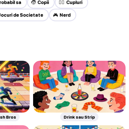
robabil sa
🧒 Copii
❤️‍🔥 Cupluri
 Jocuri de Societate
🎮 Nerd
sh Bros
Drink sau Strip