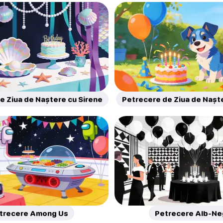
e Ziua de Naștere cu Sirene
Petrecere de Ziua de Nașt
trecere Among Us
Petrecere Alb-Ne