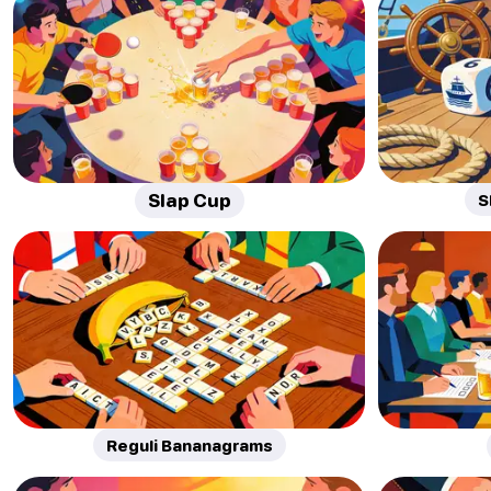
Slap Cup
S
Reguli Bananagrams