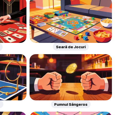
Seară de Jocuri
g
Pumnul Sângeros