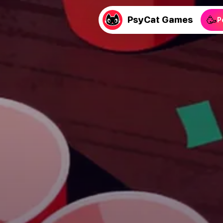
🥳
PsyCat Games
P