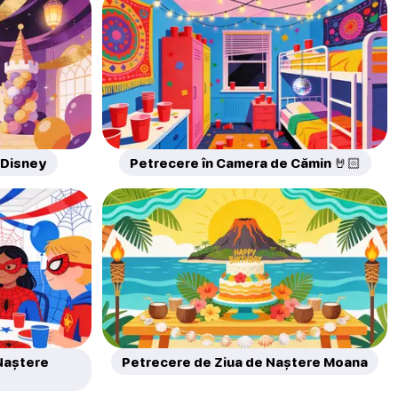
 Disney
Petrecere în Camera de Cămin 🤘🏻
Naștere
Petrecere de Ziua de Naștere Moana