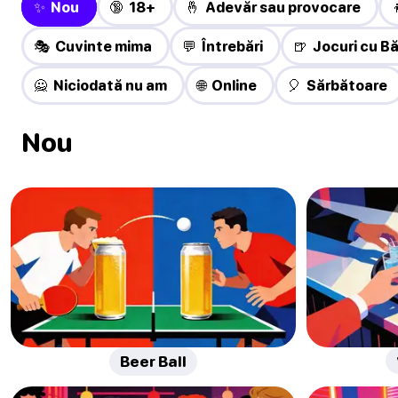
✨ Nou
🔞 18+
🤞 Adevăr sau provocare
🎭 Cuvinte mima
💬 Întrebări
🍺 Jocuri cu Bă
🙅 Niciodată nu am
🌐 Online
🎈 Sărbătoare
Nou
Beer Ball