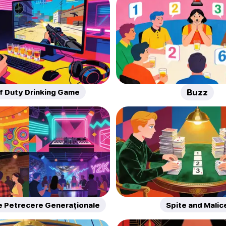
of Duty Drinking Game
Buzz
e Petrecere Generaționale
Spite and Malic