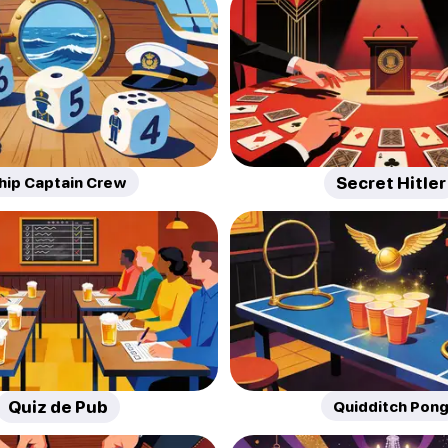
hip Captain Crew
Secret Hitler
Quiz de Pub
Quidditch Pon