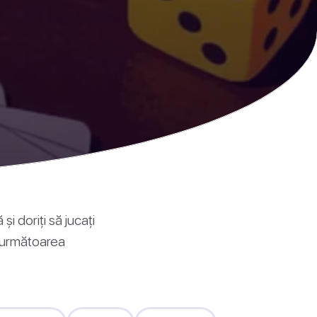
și doriți să jucați
u următoarea