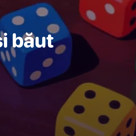
i băut