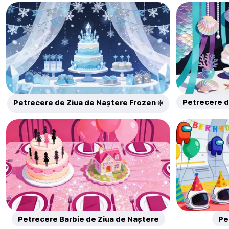
Petrecere d
Petrecere de Ziua de Naștere Frozen ❄️
Petrecere Barbie de Ziua de Naștere
Pe