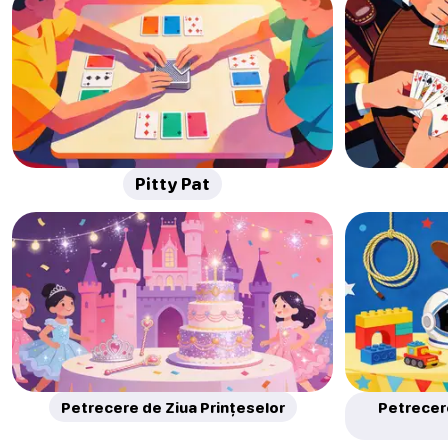
Pitty Pat
Petrecere de Ziua Prințeselor
Petrecer