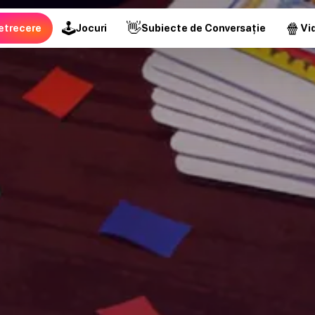
🕹
👋
🍿
etrecere
Jocuri
Subiecte de Conversație
Vid