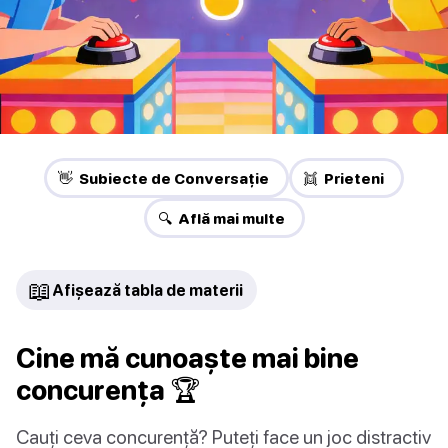
👋 Subiecte de Conversație
👯 Prieteni
🔍 Află mai multe
📖
Afișează tabla de materii
Cine mă cunoaște mai bine
concurența 🏆
Cauți ceva concurență? Puteți face un joc distractiv