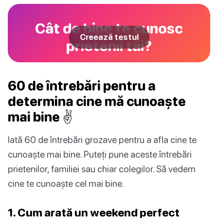
Cât de bine te cunosc
Creează testul
prietenii tăi?
60 de întrebări pentru a
determina cine mă cunoaște
mai bine ✌️
Iată 60 de întrebări grozave pentru a afla cine te
cunoaște mai bine. Puteți pune aceste întrebări
prietenilor, familiei sau chiar colegilor. Să vedem
cine te cunoaște cel mai bine.
1. Cum arată un weekend perfect