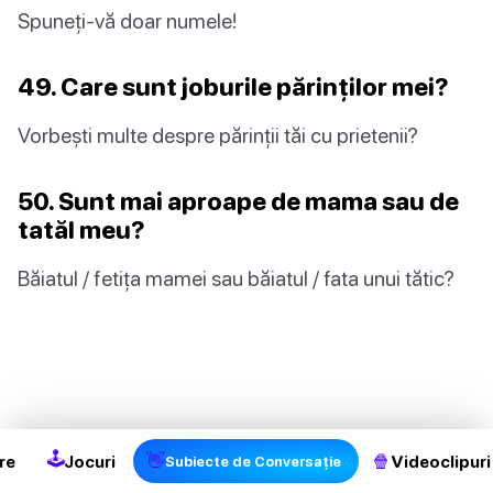
Spuneți-vă doar numele!
49. Care sunt joburile părinților mei?
Vorbești multe despre părinții tăi cu prietenii?
50. Sunt mai aproape de mama sau de
tatăl meu?
Băiatul / fetița mamei sau băiatul / fata unui tătic?
2
🕹
👋
🍿
re
Jocuri
Videoclipuri
Subiecte de Conversație