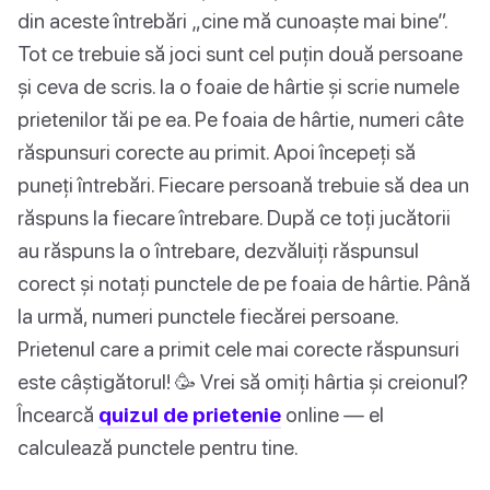
din aceste întrebări „cine mă cunoaște mai bine”.
Tot ce trebuie să joci sunt cel puțin două persoane
și ceva de scris. Ia o foaie de hârtie și scrie numele
prietenilor tăi pe ea. Pe foaia de hârtie, numeri câte
răspunsuri corecte au primit. Apoi începeți să
puneți întrebări. Fiecare persoană trebuie să dea un
răspuns la fiecare întrebare. După ce toți jucătorii
au răspuns la o întrebare, dezvăluiți răspunsul
corect și notați punctele de pe foaia de hârtie. Până
la urmă, numeri punctele fiecărei persoane.
Prietenul care a primit cele mai corecte răspunsuri
este câștigătorul! 🥳 Vrei să omiți hârtia și creionul?
Încearcă
quizul de prietenie
online — el
calculează punctele pentru tine.