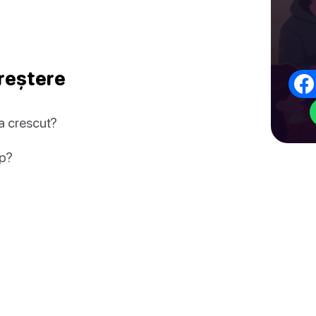
creștere
a crescut?
mp?