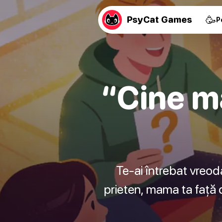
🥳
PsyCat Games
P
“Cine m
Te-ai întrebat vreoda
prieten, mama ta față de