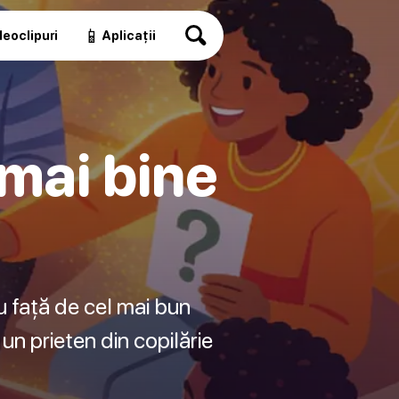
📱
eoclipuri
Aplicații
mai bine
ău față de cel mai bun
 un prieten din copilărie