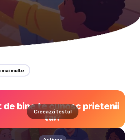
ă mai multe
 de bine te cunosc prietenii
Creează testul
tăi?
Acțiune