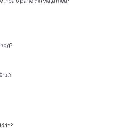
ie încă o parte din viața mea?
bănog?
ărut?
lărie?