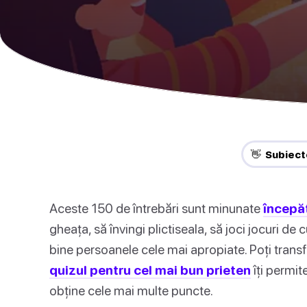
👋 Subiect
Aceste 150 de întrebări sunt minunate
începă
gheața, să învingi plictiseala, să joci jocuri de
bine persoanele cele mai apropiate. Poți transf
quizul pentru cel mai bun prieten
îți permite
obține cele mai multe puncte.