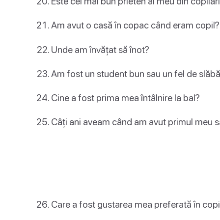
Este cel mai bun prieten al meu din copilăr
Am avut o casă în copac când eram copil?
Unde am învățat să înot?
Am fost un student bun sau un fel de slă
Cine a fost prima mea întâlnire la bal?
Câți ani aveam când am avut primul meu s
Care a fost gustarea mea preferată în copi