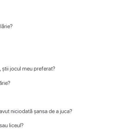
lărie?
 știi jocul meu preferat?
ărie?
avut niciodată șansa de a juca?
sau liceul?