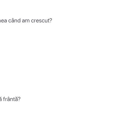
mea când am crescut?
ă frântă?