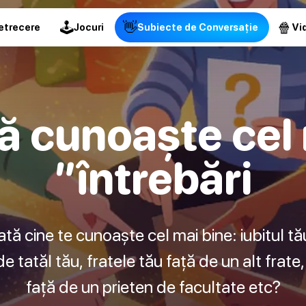
🕹
👋
🍿
etrecere
Jocuri
Subiecte de Conversație
Vid
ă cunoaște cel 
”întrebări
tă cine te cunoaște cel mai bine: iubitul t
 tatăl tău, fratele tău față de un alt frate,
față de un prieten de facultate etc?