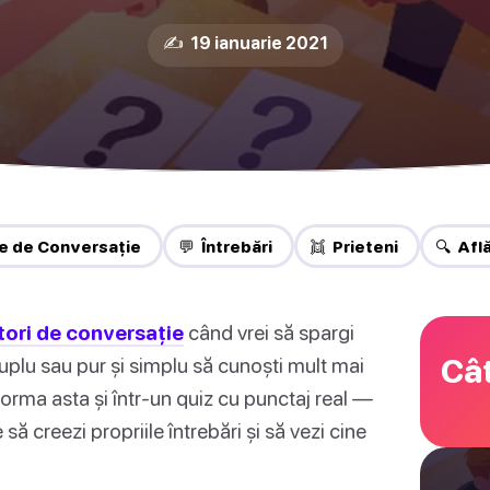
✍️ 19 ianuarie 2021
e de Conversație
💬 Întrebări
👯 Prieteni
🔍 Afl
tori de conversație
când vrei să spargi
Cât
 cuplu sau pur și simplu să cunoști mult mai
orma asta și într-un quiz cu punctaj real —
 să creezi propriile întrebări și să vezi cine