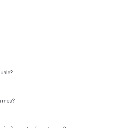
nuale?
ia mea?