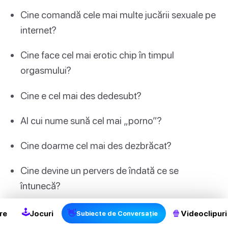
Cine comandă cele mai multe jucării sexuale pe
internet?
Cine face cel mai erotic chip în timpul
orgasmului?
Cine e cel mai des dedesubt?
Al cui nume sună cel mai „porno”?
Cine doarme cel mai des dezbrăcat?
Cine devine un pervers de îndată ce se
întunecă?
Cine e cel mai sexy în tanga?
🕹
👋
🍿
re
Jocuri
Videoclipuri
Subiecte de Conversație