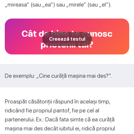
„mireasa” (sau „ea”) sau „mirele” (sau „el”).
Cât de bine te cunosc
Creează testul
prietenii tăi?
De exemplu: „Cine curăță mașina mai des?”.
Proaspăt căsătoriții răspund în același timp,
ridicând fie propriul pantof, fie pe cel al
partenerului. Ex.: Dacă fata simte că ea curăță
mașina mai des decât iubitul ei, ridică propriul