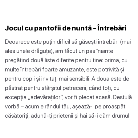
Jocul cu pantofii de nuntă - Întrebări
Deoarece este puțin dificil să găsești întrebări (mai
ales unele drăguțe), am făcut un pas înainte
pregătind două liste diferite pentru tine: prima, cu
multe întrebări foarte amuzante, este potrivită și
pentru copii și invitați mai sensibili. A doua este de
păstrat pentru sfârșitul petrecerii, când toți, cu
excepția „adevăraților”, vor fi plecat acasă. Destulă
vorbă – acum e rândul tău; așează-i pe proaspăt
căsătoriți, adună-ți prietenii și hai să-i dăm drumul!