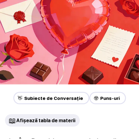
👋 Subiecte de Conversație
🤓 Puns-uri
📖
Afișează tabla de materii