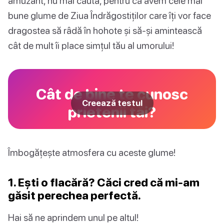
amuzant, nu mai căuta, pentru că avem cele mai
bune glume de Ziua Îndrăgostiților care îți vor face
dragostea să râdă în hohote și să-și amintească
cât de mult îi place simțul tău al umorului!
Cât de bine te cunosc
Creează testul
prietenii tăi?
Îmbogățește atmosfera cu aceste glume!
1. Ești o flacără? Căci cred că mi-am
găsit perechea perfectă.
Hai să ne aprindem unul pe altul!