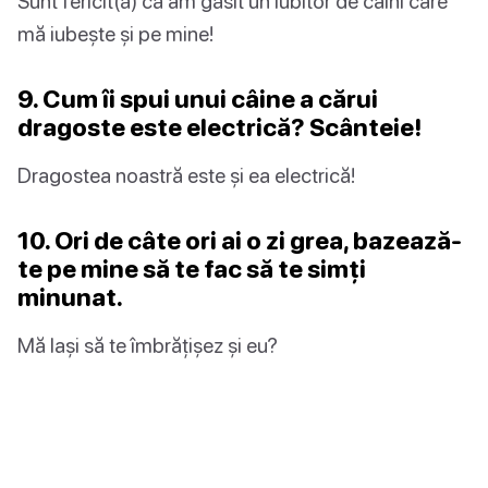
Sunt fericit(ă) că am găsit un iubitor de câini care
mă iubește și pe mine!
9. Cum îi spui unui câine a cărui
dragoste este electrică? Scânteie!
Dragostea noastră este și ea electrică!
10. Ori de câte ori ai o zi grea, bazează-
te pe mine să te fac să te simți
minunat.
Mă lași să te îmbrățișez și eu?