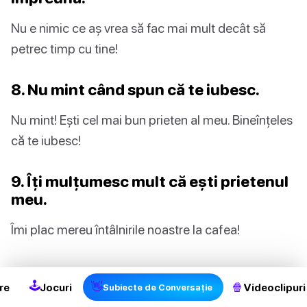
Nu e nimic ce aș vrea să fac mai mult decât să
petrec timp cu tine!
8. Nu mint când spun că te iubesc.
Nu mint! Ești cel mai bun prieten al meu. Bineînțeles
că te iubesc!
9. Îți mulțumesc mult că ești prietenul
meu.
Îmi plac mereu întâlnirile noastre la cafea!
2
🕹
👋
🍿
re
Jocuri
Videoclipuri
Subiecte de Conversație