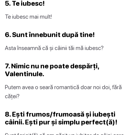
5. Te iubesc!
Te iubesc mai mult!
6. Sunt înnebunit după tine!
Asta înseamnă că și câinii tăi mă iubesc?
7. Nimic nu ne poate despărți,
Valentinule.
Putem avea o seară romantică doar noi doi, fără
căței?
8. Ești frumos/frumoasă și iubești
câinii. Ești pur și simplu perfect(ă)!