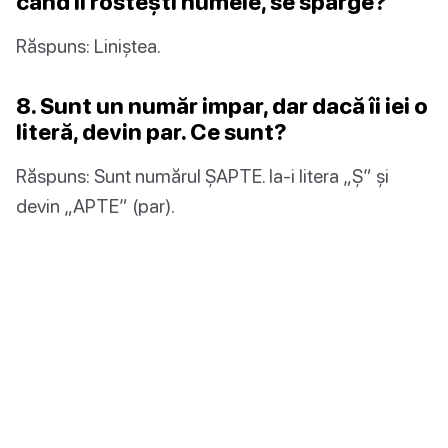
când îi rostești numele, se sparge?
Răspuns: Liniștea.
8. Sunt un număr impar, dar dacă îi iei o
literă, devin par. Ce sunt?
Răspuns: Sunt numărul ȘAPTE. Ia-i litera „Ș” și
devin „APTE” (par).