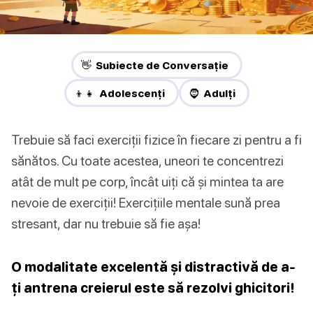
👋 Subiecte de Conversație
👦👧 Adolescenți
🧔 Adulți
Trebuie să faci exerciții fizice în fiecare zi pentru a fi
sănătos. Cu toate acestea, uneori te concentrezi
atât de mult pe corp, încât uiți că și mintea ta are
nevoie de exerciții! Exercițiile mentale sună prea
stresant, dar nu trebuie să fie așa!
O modalitate excelentă și distractivă de a-
ți antrena creierul este să rezolvi ghicitori!