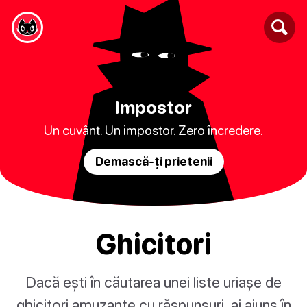
Impostor
Un cuvânt. Un impostor. Zero încredere.
Demască-ți prietenii
Ghicitori
Dacă ești în căutarea unei liste uriașe de
ghicitori amuzante cu răspunsuri, ai ajuns în