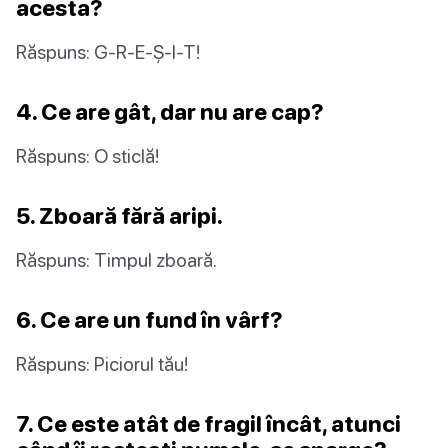
acesta?
Răspuns: G-R-E-Ș-I-T!
4. Ce are gât, dar nu are cap?
Răspuns: O sticlă!
5. Zboară fără aripi.
Răspuns: Timpul zboară.
6. Ce are un fund în vârf?
Răspuns: Piciorul tău!
7. Ce este atât de fragil încât, atunci