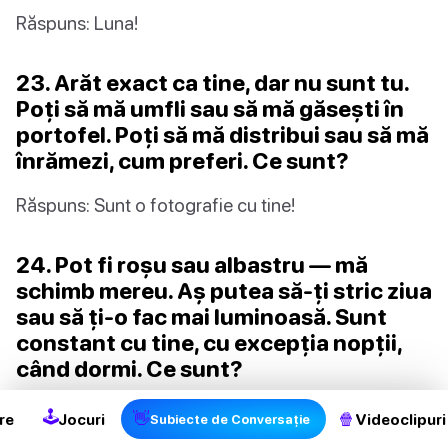
Răspuns: Luna!
23. Arăt exact ca tine, dar nu sunt tu.
Poți să mă umfli sau să mă găsești în
portofel. Poți să mă distribui sau să mă
înrămezi, cum preferi. Ce sunt?
Răspuns: Sunt o fotografie cu tine!
24. Pot fi roșu sau albastru — mă
schimb mereu. Aș putea să-ți stric ziua
sau să ți-o fac mai luminoasă. Sunt
2
constant cu tine, cu excepția nopții,
când dormi. Ce sunt?
Răspuns: Sunt starea ta de spirit.
🕹
👋
🍿
re
Jocuri
Videoclipuri
Subiecte de Conversație