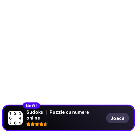
N
!
e
w
Sudoku
|
Puzzle cu numere
online
Joacă