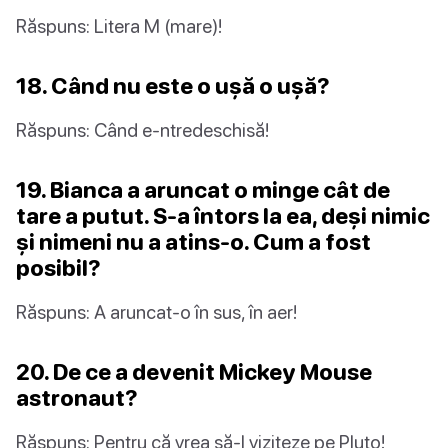
Răspuns: Litera M (mare)!
18. Când nu este o ușă o ușă?
Răspuns: Când e-ntredeschisă!
19. Bianca a aruncat o minge cât de
tare a putut. S-a întors la ea, deși nimic
și nimeni nu a atins-o. Cum a fost
posibil?
Răspuns: A aruncat-o în sus, în aer!
20. De ce a devenit Mickey Mouse
astronaut?
Răspuns: Pentru că vrea să-l viziteze pe Pluto!