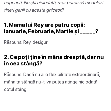
capcană. Nu știi niciodată, s-ar putea să modelezi
tineri genii cu aceste ghicitori!
1. Mama lui Rey are patru copii:
Ianuarie, Februarie, Martie și _ _ _ _ _?
Răspuns: Rey, desigur!
2. Ce poți ține în mâna dreaptă, dar nu
în cea stângă?
Răspuns: Dacă nu ai o flexibilitate extraordinară,
mâna ta stângă nu-ți va putea atinge niciodată
cotul stâng!