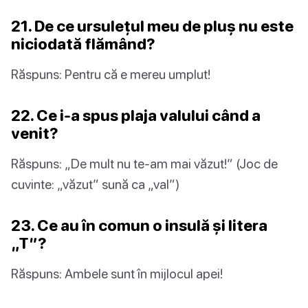
21. De ce ursulețul meu de pluș nu este
niciodată flămând?
Răspuns: Pentru că e mereu umplut!
22. Ce i-a spus plaja valului când a
venit?
Răspuns: „De mult nu te-am mai văzut!” (Joc de
cuvinte: „văzut” sună ca „val”)
23. Ce au în comun o insulă și litera
„T”?
Răspuns: Ambele sunt în mijlocul apei!