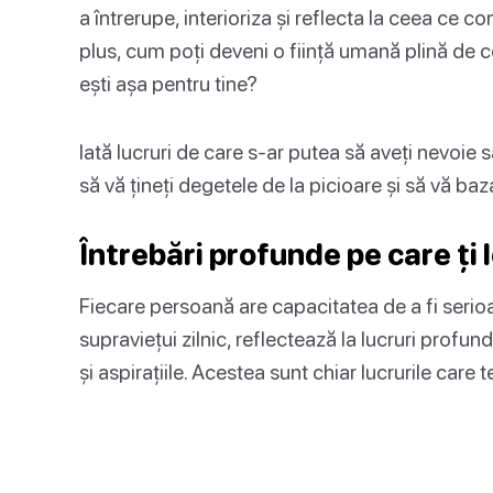
a întrerupe, interioriza și reflecta la ceea ce c
plus, cum poți deveni o ființă umană plină de
ești așa pentru tine?
Iată lucruri de care s-ar putea să aveți nevoie sa
să vă țineți degetele de la picioare și să vă bazaț
Întrebări profunde pe care ți 
Fiecare persoană are capacitatea de a fi serio
supraviețui zilnic, reflectează la lucruri profun
și aspirațiile. Acestea sunt chiar lucrurile care