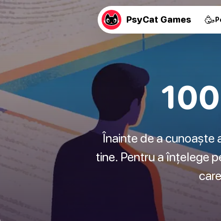
🥳
PsyCat Games
P
100 
Înainte de a cunoaște a
tine. Pentru a înțelege p
care