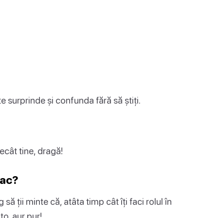
e surprinde și confunda fără să știți.
ecât tine, dragă!
fac?
să ții minte că, atâta timp cât îți faci rolul în
to, aur pur!