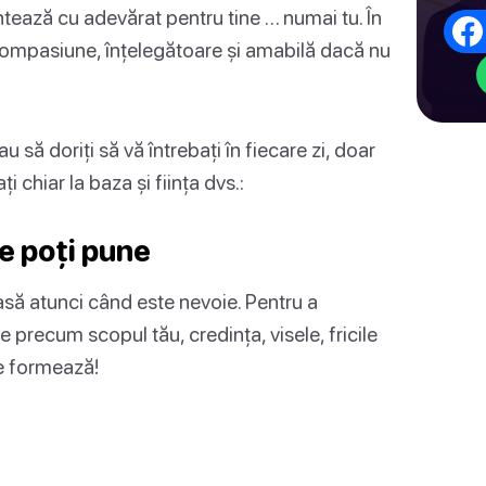
ontează cu adevărat pentru tine … numai tu. În
 compasiune, înțelegătoare și amabilă dacă nu
u să doriți să vă întrebați în fiecare zi, doar
i chiar la baza și ființa dvs.:
le poți pune
asă atunci când este nevoie. Pentru a
de precum scopul tău, credința, visele, fricile
 te formează!