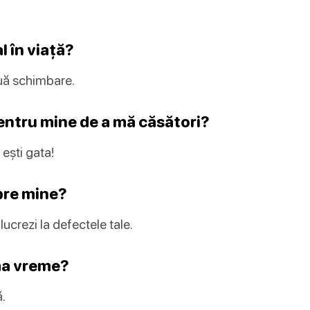
l în viață?
nuă schimbare.
entru mine de a mă căsători?
ești gata!
pre mine?
lucrezi la defectele tale.
ima vreme?
.