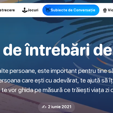
🕹
👋
🍿
etrecere
Jocuri
Subiecte de Conversație
Vid
de întrebări d
lte persoane, este important pentru tine să
ersoana care ești cu adevărat, te ajută să îț
 te vor ghida pe măsură ce trăiești viața zi d
✍️ 2 iunie 2021