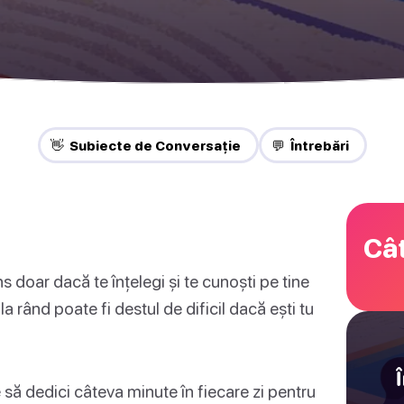
👋 Subiecte de Conversație
💬 Întrebări
Cât
ns doar dacă te înțelegi și te cunoști pe tine
 la rând poate fi destul de dificil dacă ești tu
să dedici câteva minute în fiecare zi pentru