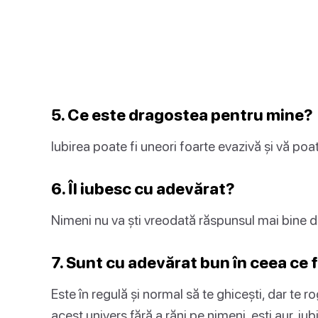
5. Ce este dragostea pentru mine?
Iubirea poate fi uneori foarte evazivă și vă poat
6. Îl iubesc cu adevărat?
Nimeni nu va ști vreodată răspunsul mai bine d
7. Sunt cu adevărat bun în ceea ce 
Este în regulă și normal să te ghicești, dar te rog 
acest univers fără a răni pe nimeni, ești aur, iubi