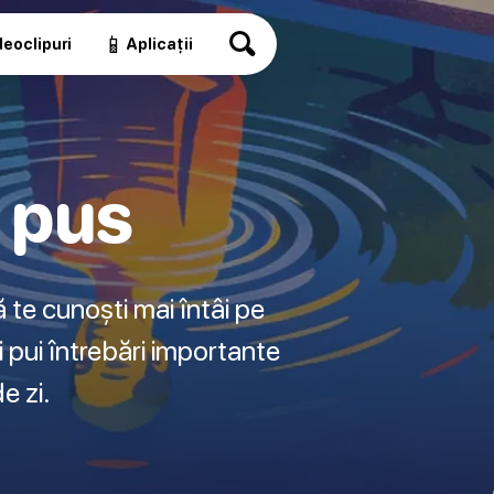
📱
eoclipuri
Aplicații
e pus
 te cunoști mai întâi pe
i pui întrebări importante
e zi.