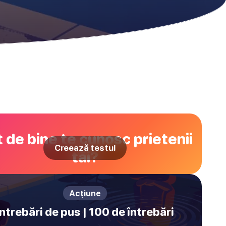
 de bine te cunosc prietenii
Creează testul
tăi?
Acțiune
Întrebări de pus | 100 de întrebări