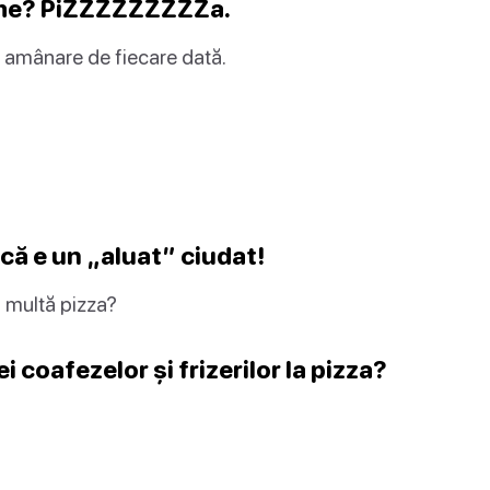
arme? PiZZZZZZZZZa.
 amânare de fiecare dată.
 că e un „aluat” ciudat!
a multă pizza?
i coafezelor și frizerilor la pizza?