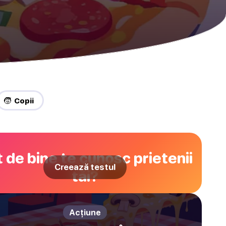
🧒 Copii
 de bine te cunosc prietenii
Creează testul
tăi?
Acțiune