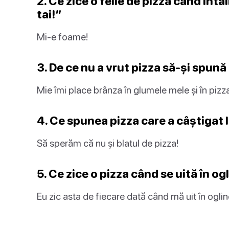
2. Ce zice o felie de pizza când înt
tai!”
Mi-e foame!
3. De ce nu a vrut pizza să-și spun
Mie îmi place brânza în glumele mele și în pizz
4. Ce spunea pizza care a câștigat 
Să sperăm că nu și blatul de pizza!
5. Ce zice o pizza când se uită în 
Eu zic asta de fiecare dată când mă uit în oglin