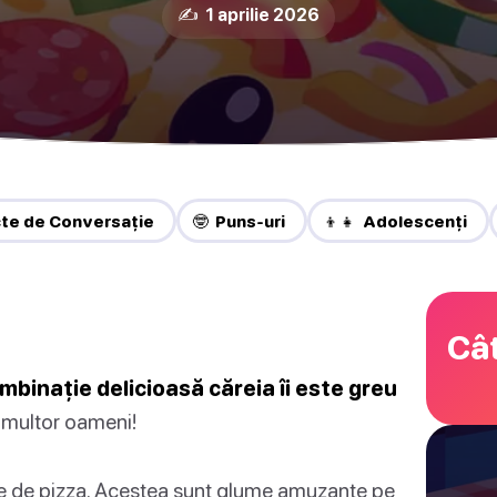
✍️ 1 aprilie 2026
cte de Conversație
🤓 Puns-uri
👦👧 Adolescenți
Cât
ombinație delicioasă căreia îi este greu
 multor oameni!
te de pizza. Acestea sunt glume amuzante pe