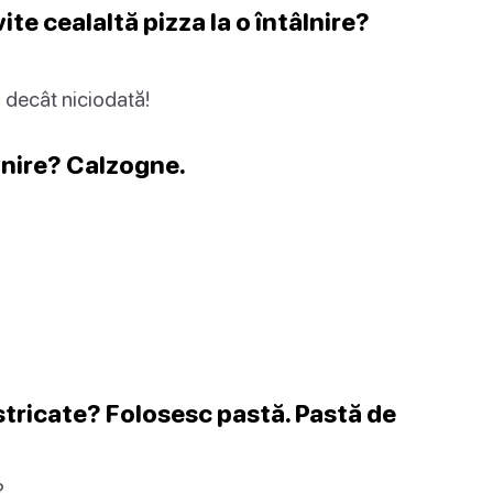
ite cealaltă pizza la o întâlnire?
iu decât niciodată!
âlnire? Calzogne.
 stricate? Folosesc pastă. Pastă de
?