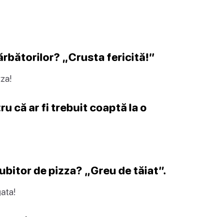
ărbătorilor? „Crusta fericită!”
zza!
u că ar fi trebuit coaptă la o
iubitor de pizza? „Greu de tăiat”.
ata!