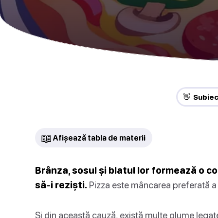
👋 Subie
📖
Afișează tabla de materii
Brânza, sosul și blatul lor formează o c
să-i reziști.
Pizza este mâncarea preferată a
Și din această cauză, există multe glume lega