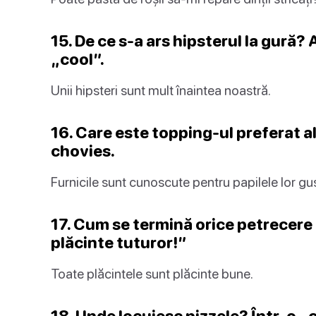
15. De ce s-a ars hipsterul la gură?
„cool”.
Unii hipsteri sunt mult înaintea noastră.
16. Care este topping-ul preferat al
chovies.
Furnicile sunt cunoscute pentru papilele lor gu
17. Cum se termină orice petrecere
plăcinte tuturor!”
Toate plăcintele sunt plăcinte bune.
18. Unde locuiesc pizzele? Într-o „