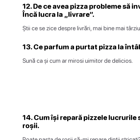
12. De ce avea pizza probleme să inv
Încă lucra la „livrare”.
Știi ce se zice despre livrări, mai bine mai târz
13. Ce parfum a purtat pizza la înt
Sună ca și cum ar mirosi uimitor de delicios.
14. Cum își repară pizzele lucrurile
roșii.
Poate pasta de roșii să-mi repare dinții stricați