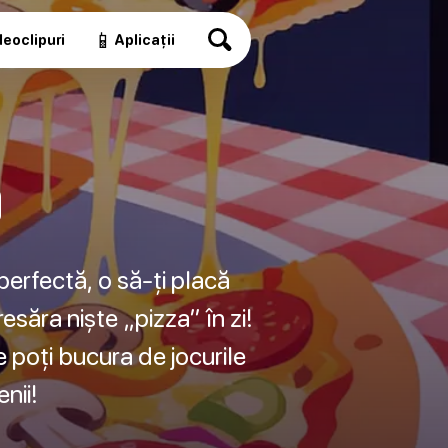
📱
eoclipuri
Aplicații
a
perfectă, o să-ți placă
esăra niște „pizza” în zi!
e poți bucura de jocurile
nii!