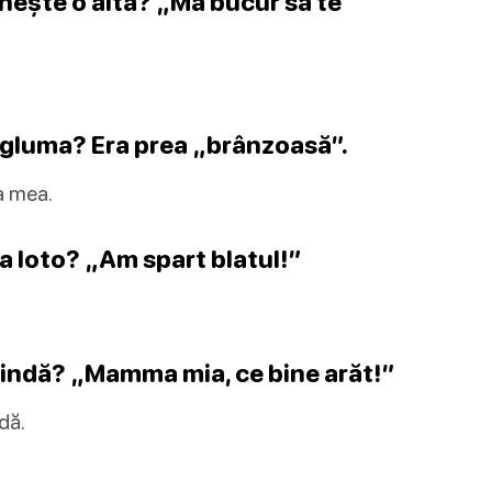
âlnește o alta? „Mă bucur să te
ă gluma? Era prea „brânzoasă”.
a mea.
la loto? „Am spart blatul!”
oglindă? „Mamma mia, ce bine arăt!”
dă.