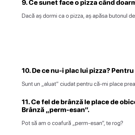
9. Ce sunet face o pizza când do
Dacă aș dormi ca o pizza, aș apăsa butonul de
10. De ce nu-i plac lui pizza? Pentru
Sunt un „aluat” ciudat pentru că-mi place pre
11. Ce fel de brânză le place de obice
Brânză „perm-esan”.
Pot să am o coafură „perm-esan”, te rog?