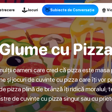
🕹
👋
🍿
etrecere
Jocuri
Subiecte de Conversație
Vid
Glume cu Pizz
mulții oameni care cred că pizza este masa 
 și jocuri de cuvinte cu pizza care îți vor pr
de pizza plină de brânză îți ridică moralul, t
stre de cuvinte cu pizza singur sau cu priete