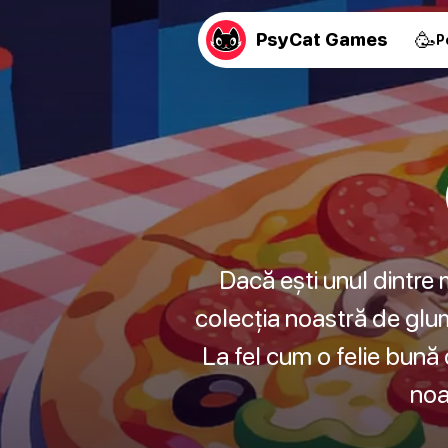
🥳
PsyCat Games
P
Dacă ești unul dintre 
colecția noastră de glume
La fel cum o felie bună 
noa