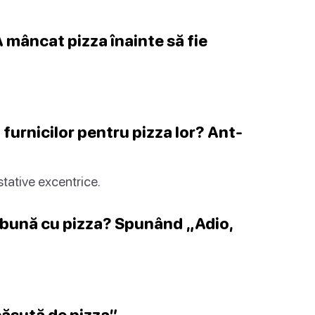
 A mâncat pizza înainte să fie
 furnicilor pentru pizza lor? Ant-
stative excentrice.
 bună cu pizza? Spunând „Adio,
căsuță de pizza”.