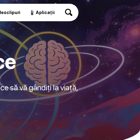
📱
eoclipuri
Aplicații
ce
ce să vă gândiți la viață,