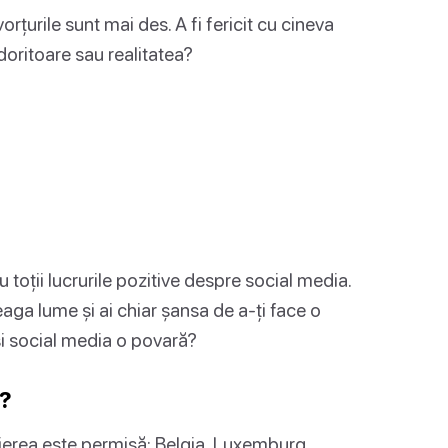
vorțurile sunt mai des. A fi fericit cu cineva
 doritoare sau realitatea?
?
toții lucrurile pozitive despre social media.
eaga lume și ai chiar șansa de a-ți face o
și social media o povară?
a?
sierea este permisă: Belgia, Luxemburg,