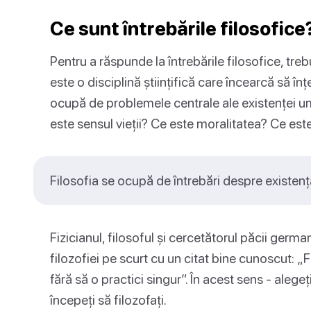
Ce sunt întrebările filosofice
Pentru a răspunde la întrebările filosofice, tre
este o disciplină științifică care încearcă să î
ocupă de problemele centrale ale existenței u
este sensul vieții? Ce este moralitatea? Ce este
Filosofia se ocupă de întrebări despre existen
Fizicianul, filosoful și cercetătorul păcii germ
filozofiei pe scurt cu un citat bine cunoscut: „F
fără să o practici singur”. În acest sens - alegeț
începeți să filozofați.