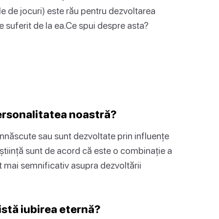
le de jocuri) este rău pentru dezvoltarea
de suferit de la ea.Ce spui despre asta?
ersonalitatea noastră?
 înnăscute sau sunt dezvoltate prin influențe
tiință sunt de acord că este o combinație a
t mai semnificativ asupra dezvoltării
istă iubirea eternă?