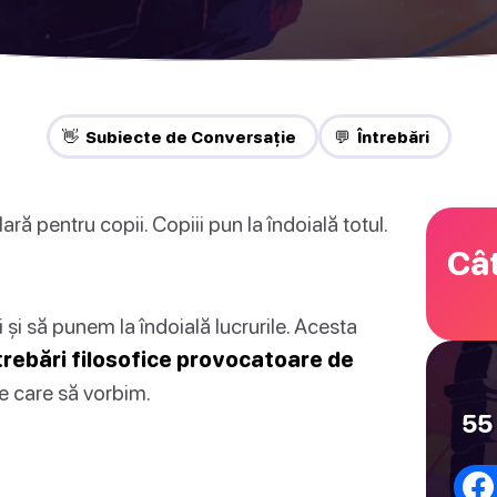
👋 Subiecte de Conversație
💬 Întrebări
ă pentru copii. Copiii pun la îndoială totul.
Cât
 și să punem la îndoială lucrurile. Acesta
trebări filosofice provocatoare de
re care să vorbim.
55 