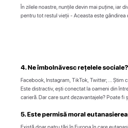
În zilele noastre, nunțile devin mai puține, iar di
pentru tot restul vieții - Aceasta este gândirea
4. Ne îmbolnăvesc rețelele sociale
Facebook, Instagram, TikTok, Twitter; … Știm cu 
Este distractiv, ești conectat la oameni din într
carieră. Dar care sunt dezavantajele? Poate fi 
5. Este permisă moral eutanasiere
Există doar patru țări în Europa în care eutana