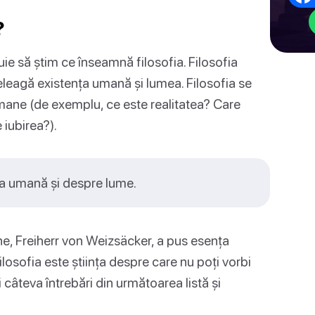
?
buie să știm ce înseamnă filosofia. Filosofia
nțeleagă existența umană și lumea. Filosofia se
mane (de exemplu, ce este realitatea? Care
 iubirea?).
ța umană și despre lume.
ane, Freiherr von Weizsäcker, a pus esența
ilosofia este știința despre care nu poți vorbi
i câteva întrebări din următoarea listă și