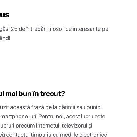
pus
 găsi 25 de întrebări filosofice interesante pe
fând!
otul mai bun în trecut?
uzit această frază de la părinții sau bunicii
 smartphone-uri. Pentru noi, acest lucru este
cruri precum Internetul, televizorul și
că contactul timpuriu cu mediile electronice