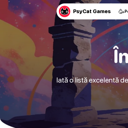
🥳
PsyCat Games
P
Î
Iată o listă excelentă de