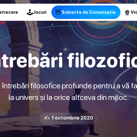
🕹
👋
🍿
etrecere
Jocuri
Subiecte de Conversație
Vid
ntrebări filozofi
 întrebări filosofice profunde pentru a vă fa
la univers și la orice altceva din mijloc.
✍️ 1 octombrie 2020