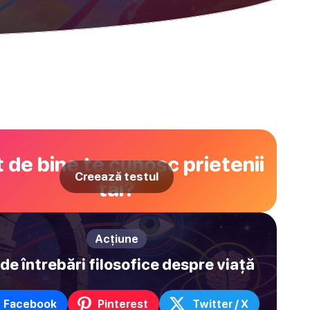
 de bine te cunosc prietenii
Creează testul
tăi?
Acțiune
de întrebări filosofice despre viață
Facebook
Pinterest
Twitter / X