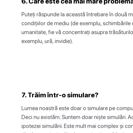
6. Care este cea mai mare problemă
Puteți răspunde la această întrebare în două mo
condițiilor de mediu (de exemplu, schimbările 
umanitate, fie vă concentrați asupra trăsăturil
exemplu, ură, invidie).
7. Trăim într-o simulare?
Lumea noastră este doar o simulare pe computer
Deci nu existăm. Suntem doar niște simulări. Ac
ipotezei simulării. Este mult mai complex și co