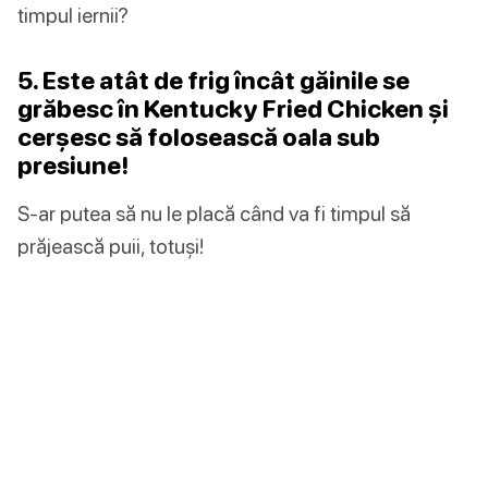
timpul iernii?
5. Este atât de frig încât găinile se
grăbesc în Kentucky Fried Chicken și
cerșesc să folosească oala sub
presiune!
S-ar putea să nu le placă când va fi timpul să
prăjească puii, totuși!