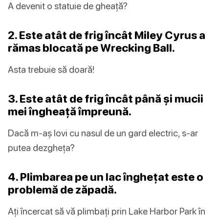
A devenit o statuie de gheață?
2. Este atât de frig încât Miley Cyrus a
rămas blocată pe Wrecking Ball.
Asta trebuie să doară!
3. Este atât de frig încât până și mucii
mei îngheață împreună.
Dacă m-aș lovi cu nasul de un gard electric, s-ar
putea dezgheța?
4. Plimbarea pe un lac înghețat este o
problemă de zăpadă.
Ați încercat să vă plimbați prin Lake Harbor Park în