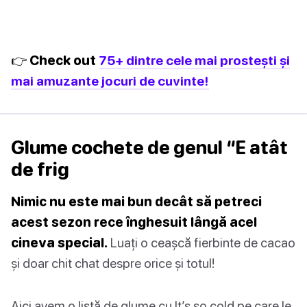
👉 Check out
75+ dintre cele mai prostești și
mai amuzante jocuri de cuvinte!
Glume cochete de genul “E atât
de frig
Nimic nu este mai bun decât să petreci
acest sezon rece înghesuit lângă acel
cineva special.
Luați o ceașcă fierbinte de cacao
și doar chit chat despre orice și totul!
Aici avem o listă de glume cu It’s so cold pe care le