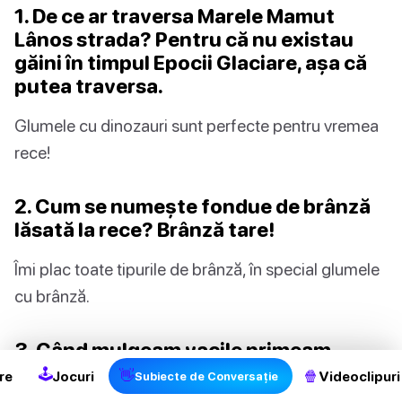
1. De ce ar traversa Marele Mamut
Lânos strada? Pentru că nu existau
găini în timpul Epocii Glaciare, așa că
putea traversa.
Glumele cu dinozauri sunt perfecte pentru vremea
rece!
2. Cum se numește fondue de brânză
lăsată la rece? Brânză tare!
Îmi plac toate tipurile de brânză, în special glumele
cu brânză.
2
3. Când mulgeam vacile primeam
înghețată.
🕹
👋
🍿
re
Jocuri
Videoclipuri
Subiecte de Conversație