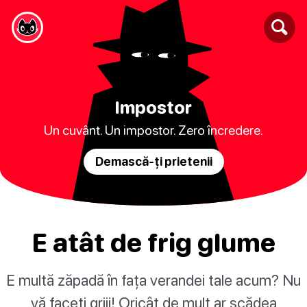
Impostor
Un cuvânt. Un impostor. Zero încredere.
Demască-ți prietenii
E atât de frig glume
E multă zăpadă în fața verandei tale acum? Nu
vă faceți griji! Oricât de mult ar scădea