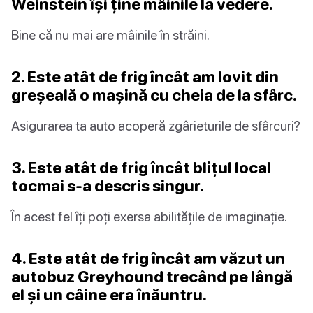
Weinstein își ține mâinile la vedere.
Bine că nu mai are mâinile în străini.
2. Este atât de frig încât am lovit din
greșeală o mașină cu cheia de la sfârc.
Asigurarea ta auto acoperă zgârieturile de sfârcuri?
3. Este atât de frig încât blițul local
tocmai s-a descris singur.
În acest fel îți poți exersa abilitățile de imaginație.
4. Este atât de frig încât am văzut un
autobuz Greyhound trecând pe lângă
el și un câine era înăuntru.