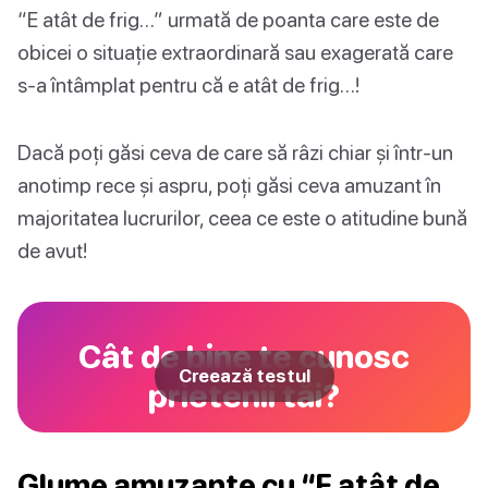
“E atât de frig…” urmată de poanta care este de
obicei o situație extraordinară sau exagerată care
s-a întâmplat pentru că e atât de frig…!
Dacă poți găsi ceva de care să râzi chiar și într-un
anotimp rece și aspru, poți găsi ceva amuzant în
majoritatea lucrurilor, ceea ce este o atitudine bună
de avut!
Cât de bine te cunosc
Creează testul
prietenii tăi?
Glume amuzante cu “E atât de