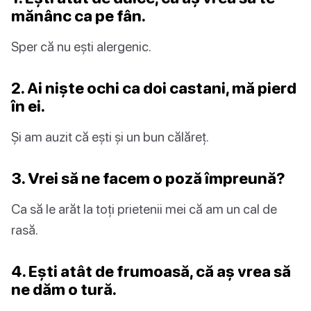
mănânc ca pe fân.
Sper că nu ești alergenic.
2. Ai niște ochi ca doi castani, mă pierd
în ei.
Și am auzit că ești și un bun călăreț.
3. Vrei să ne facem o poză împreună?
Ca să le arăt la toți prietenii mei că am un cal de
rasă.
4. Ești atât de frumoasă, că aș vrea să
ne dăm o tură.