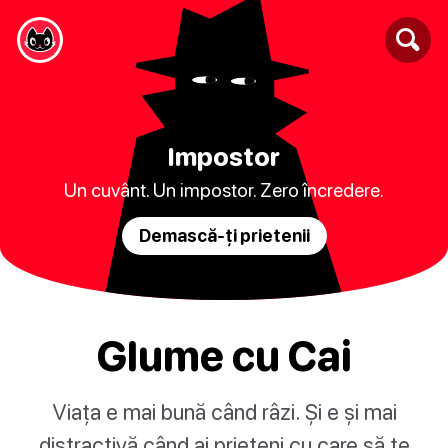
Impostor
Un cuvânt. Un impostor. Zero încredere.
Demască-ți prietenii
Glume cu Cai
Viața e mai bună când râzi. Și e și mai
distractivă când ai prieteni cu care să te