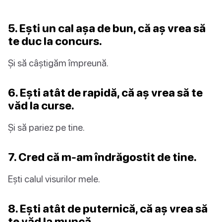
5. Ești un cal așa de bun, că aș vrea să
te duc la concurs.
Și să câștigăm împreună.
6. Ești atât de rapidă, că aș vrea să te
văd la curse.
Și să pariez pe tine.
7. Cred că m-am îndrăgostit de tine.
Ești calul visurilor mele.
8. Ești atât de puternică, că aș vrea să
te văd la muncă.