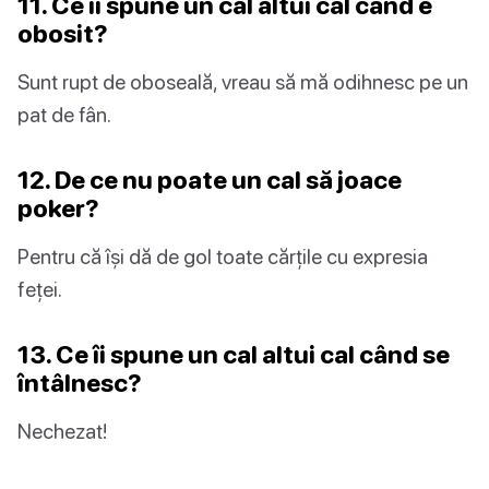
11. Ce îi spune un cal altui cal când e
obosit?
Sunt rupt de oboseală, vreau să mă odihnesc pe un
pat de fân.
12. De ce nu poate un cal să joace
poker?
Pentru că își dă de gol toate cărțile cu expresia
feței.
13. Ce îi spune un cal altui cal când se
întâlnesc?
Nechezat!