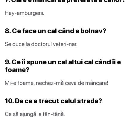
Hay-amburgerii.
8. Ce face un cal când e bolnav?
Se duce la doctorul veteri-nar.
9. Ce îi spune un cal altui cal când îi e
foame?
Mi-e foame, nechez-mă ceva de mâncare!
10. De ce a trecut calul strada?
Ca să ajungă la fân-tână.