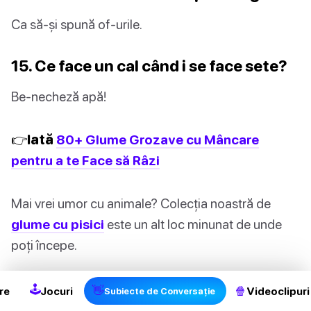
Ca să-și spună of-urile.
15. Ce face un cal când i se face sete?
Be-necheză apă!
👉Iată
80+ Glume Grozave cu Mâncare
pentru a te Face să Râzi
Mai vrei umor cu animale? Colecția noastră de
glume cu pisici
este un alt loc minunat de unde
2
poți începe.
🕹
👋
🍿
re
Jocuri
Videoclipuri
Subiecte de Conversație
Întrebări frecvente