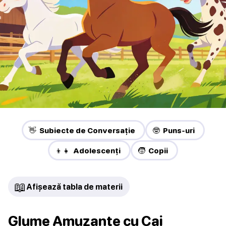
👋 Subiecte de Conversație
🤓 Puns-uri
👦👧 Adolescenți
🧒 Copii
📖
Afișează tabla de materii
Glume Amuzante cu Cai