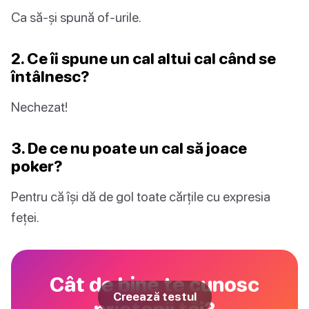
Ca să-și spună of-urile.
2. Ce îi spune un cal altui cal când se
întâlnesc?
Nechezat!
3. De ce nu poate un cal să joace
poker?
Pentru că își dă de gol toate cărțile cu expresia
feței.
Cât de bine te cunosc
Creează testul
prietenii tăi?