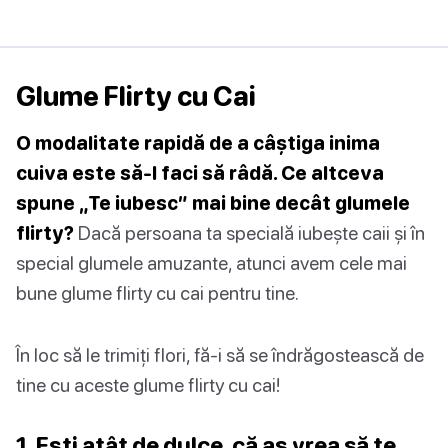
Glume Flirty cu Cai
O modalitate rapidă de a câștiga inima
cuiva este să-l faci să râdă. Ce altceva
spune „Te iubesc” mai bine decât glumele
flirty?
Dacă persoana ta specială iubește caii și în
special glumele amuzante, atunci avem cele mai
bune glume flirty cu cai pentru tine.
În loc să le trimiți flori, fă-i să se îndrăgostească de
tine cu aceste glume flirty cu cai!
1. Ești atât de dulce, că aș vrea să te