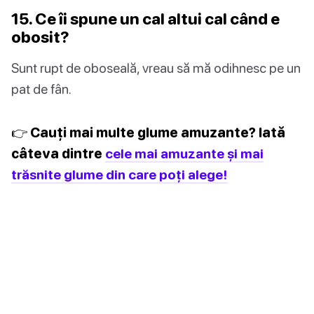
15. Ce îi spune un cal altui cal când e
obosit?
Sunt rupt de oboseală, vreau să mă odihnesc pe un
pat de fân.
👉 Cauți mai multe glume amuzante? Iată
câteva dintre
cele mai amuzante și mai
trăsnite glume din care poți alege!