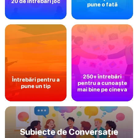
20 de întrebări joc
pune o fată
250+ întrebări
Întrebări pentru a
pentru a cunoaște
pune un tip
mai bine pe cineva
Subiecte de Conversație