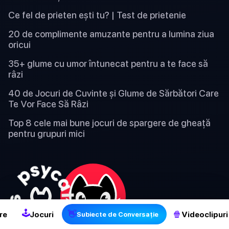
Ce fel de prieten ești tu? | Test de prietenie
20 de complimente amuzante pentru a lumina ziua
oricui
35+ glume cu umor întunecat pentru a te face să
râzi
40 de Jocuri de Cuvinte și Glume de Sărbători Care
Te Vor Face Să Râzi
Top 8 cele mai bune jocuri de spargere de gheață
pentru grupuri mici
2
🕹
👋
🍿
re
Jocuri
Videoclipuri
Subiecte de Conversație