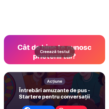
Cât de bine te cunosc
Creează testul
prietenii tăi?
Acțiune
Întrebări amuzante de pus -
Startere pentru conversații