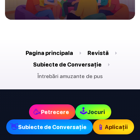
Pagina principala
Revistă
Subiecte de Conversație
Întrebări amuzante de pus
🕹
🥳
Petrecere
Jocuri
👋
📱
Subiecte de Conversație
Aplicații