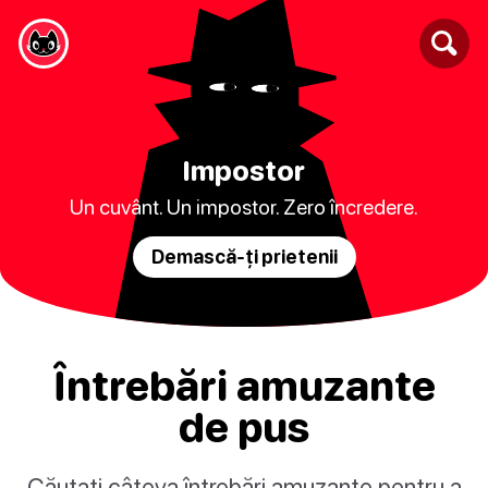
Impostor
Un cuvânt. Un impostor. Zero încredere.
Demască-ți prietenii
Întrebări amuzante
de pus
Căutați câteva întrebări amuzante pentru a