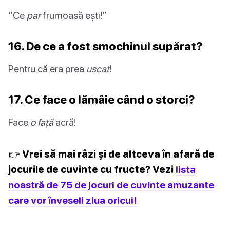
“Ce
par
frumoasă ești!”
16. De ce a fost smochinul supărat?
Pentru că era prea
uscat
!
17. Ce face o lămâie când o storci?
Face
o față
acră!
👉 Vrei să mai râzi și de altceva în afară de
jocurile de cuvinte cu fructe? Vezi
lista
noastră de 75 de jocuri de cuvinte amuzante
care vor înveseli ziua oricui!