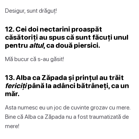
Desigur, sunt drăguț!
12. Cei doi nectarini proaspăt
căsătoriți au spus că sunt făcuți unul
pentru
altul
, ca două piersici.
Mă bucur că s-au găsit!
13. Alba ca Zăpada și prințul au trăit
fericiți
până la adânci bătrâneți, ca un
măr.
Asta numesc eu un joc de cuvinte grozav cu mere.
Bine că Alba ca Zăpada nu a fost traumatizată de
mere!