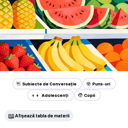
👋 Subiecte de Conversație
🤓 Puns-uri
👦👧 Adolescenți
🧒 Copii
📖
Afișează tabla de materii