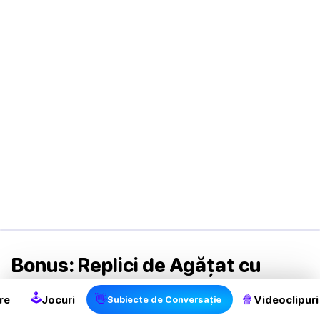
2
Bonus: Replici de Agățat cu
Fructe
🕹
👋
🍿
re
Jocuri
Videoclipuri
Subiecte de Conversație