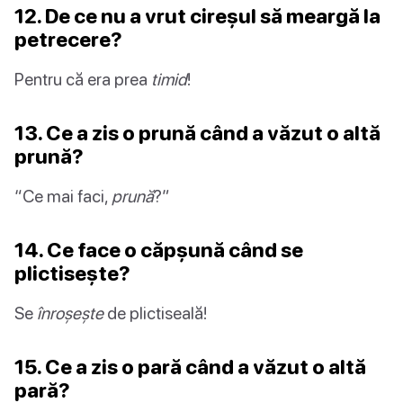
12. De ce nu a vrut cireșul să meargă la
petrecere?
Pentru că era prea
timid
!
13. Ce a zis o prună când a văzut o altă
prună?
“Ce mai faci,
prună
?”
14. Ce face o căpșună când se
plictisește?
Se
înroșește
de plictiseală!
15. Ce a zis o pară când a văzut o altă
pară?