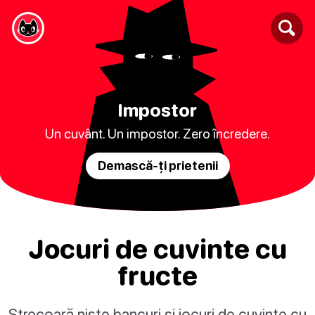
Impostor
Un cuvânt. Un impostor. Zero încredere.
Demască-ți prietenii
Jocuri de cuvinte cu
fructe
Strecoară niște bancuri și jocuri de cuvinte cu