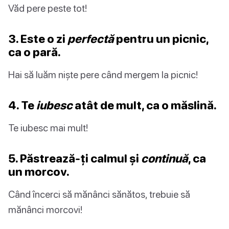
Văd pere peste tot!
3. Este o zi
perfectă
pentru un picnic,
ca o pară.
Hai să luăm niște pere când mergem la picnic!
4. Te
iubesc
atât de mult, ca o măslină.
Te iubesc mai mult!
5. Păstrează-ți calmul și
continuă
, ca
un morcov.
Când încerci să mănânci sănătos, trebuie să
mănânci morcovi!