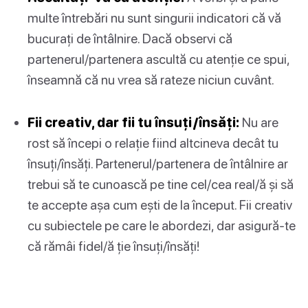
multe întrebări nu sunt singurii indicatori că vă
bucurați de întâlnire. Dacă observi că
partenerul/partenera ascultă cu atenție ce spui,
înseamnă că nu vrea să rateze niciun cuvânt.
Fii creativ, dar fii tu însuți/însăți:
Nu are
rost să începi o relație fiind altcineva decât tu
însuți/însăți. Partenerul/partenera de întâlnire ar
trebui să te cunoască pe tine cel/cea real/ă și să
te accepte așa cum ești de la început. Fii creativ
cu subiectele pe care le abordezi, dar asigură-te
că rămâi fidel/ă ție însuți/însăți!