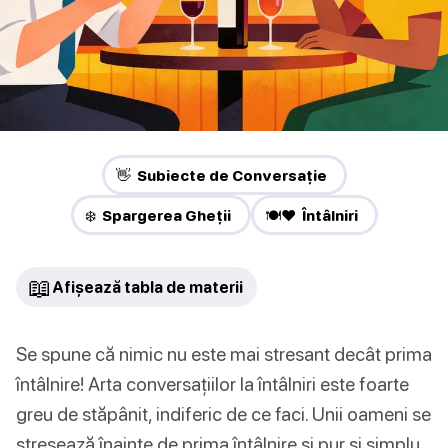
👋 Subiecte de Conversație
❄️ Spargerea Gheții
🍽️❤️ Întâlniri
📖
Afișează tabla de materii
Se spune că nimic nu este mai stresant decât prima
întâlnire! Arta conversațiilor la întâlniri este foarte
greu de stăpânit, indiferic de ce faci. Unii oameni se
stresează înainte de prima întâlnire și pur și simplu