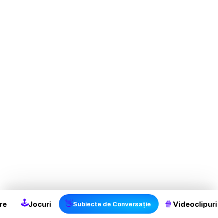
🕹
👋
🍿
re
Jocuri
Videoclipuri
Subiecte de Conversație