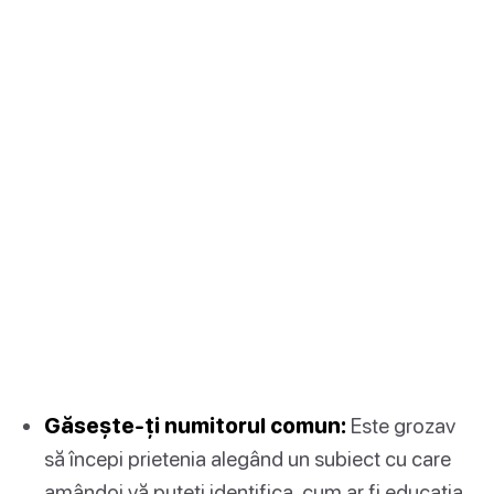
Găsește-ți numitorul comun:
Este grozav
să începi prietenia alegând un subiect cu care
amândoi vă puteți identifica, cum ar fi educația,