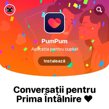
PumPum
Aplicația pentru cupluri
Instalează
Conversații pentru
Prima Întâlnire ❤️