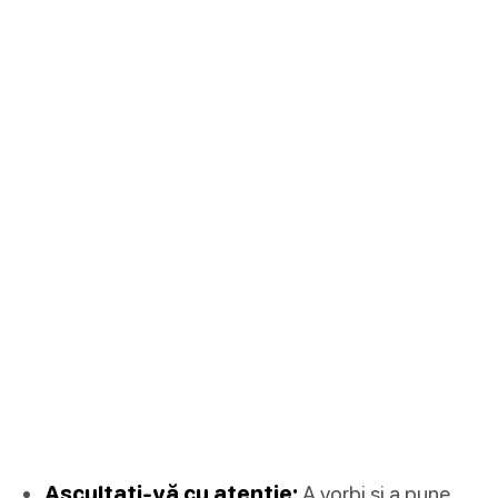
Ascultați-vă cu atenție:
A vorbi și a pune