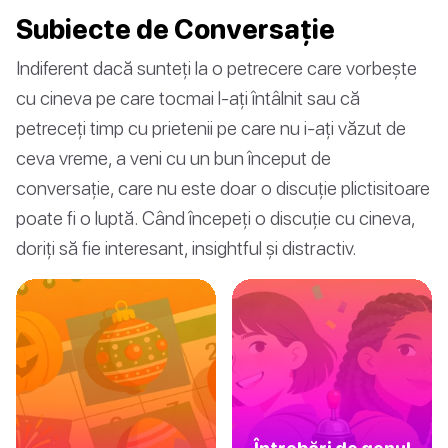
Subiecte de Conversație
Indiferent dacă sunteți la o petrecere care vorbește
cu cineva pe care tocmai l-ați întâlnit sau că
petreceți timp cu prietenii pe care nu i-ați văzut de
ceva vreme, a veni cu un bun început de
conversație, care nu este doar o discuție plictisitoare
poate fi o luptă. Când începeți o discuție cu cineva,
doriți să fie interesant, insightful și distractiv.