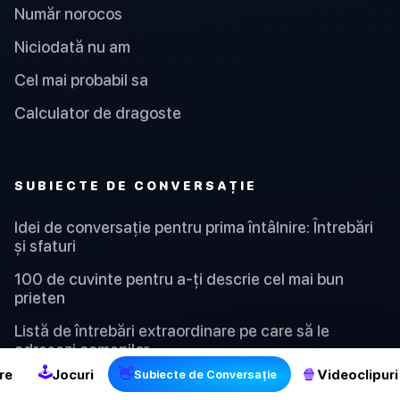
Număr norocos
Niciodată nu am
Cel mai probabil sa
Calculator de dragoste
SUBIECTE DE CONVERSAȚIE
Idei de conversație pentru prima întâlnire: Întrebări
și sfaturi
100 de cuvinte pentru a-ți descrie cel mai bun
prieten
2
Listă de întrebări extraordinare pe care să le
adresezi oamenilor
🕹
👋
🍿
re
Jocuri
Videoclipuri
Subiecte de Conversație
Cine mă cunoaște mai bine? - Lista de întrebări