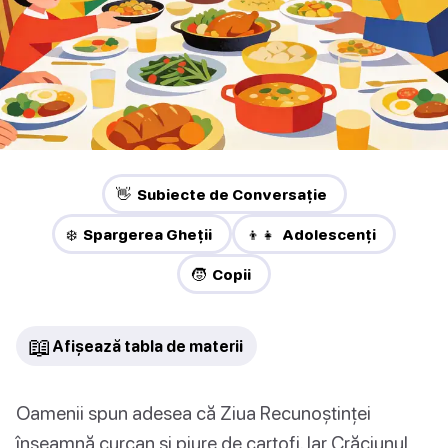
👋 Subiecte de Conversație
❄️ Spargerea Gheții
👦👧 Adolescenți
🧒 Copii
📖
Afișează tabla de materii
Oamenii spun adesea că Ziua Recunoștinței
înseamnă curcan și piure de cartofi. Iar Crăciunul