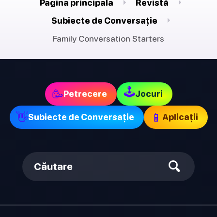
Pagina principala
Revistă
Subiecte de Conversație
Family Conversation Starters
🕹
🥳
Petrecere
Jocuri
👋
📱
Subiecte de Conversație
Aplicații
Căutare