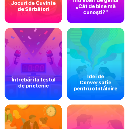
Întrebări de genul
Jocuri de Cuvinte
„Cât de bine mă
de Sărbători
cunoști?”
Idei de
Întrebări la testul
Conversație
de prietenie
pentru o Întâlnire