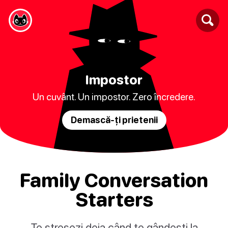
Impostor
Un cuvânt. Un impostor. Zero încredere.
Demască-ți prietenii
Family Conversation
Starters
Te stresezi deja când te gândești la