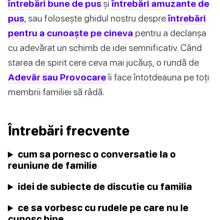
întrebări bune de pus
și
întrebări amuzante de
pus
, sau folosește ghidul nostru despre
întrebări
pentru a cunoaște pe cineva
pentru a declanșa
cu adevărat un schimb de idei semnificativ. Când
starea de spirit cere ceva mai jucăuș, o rundă de
Adevăr sau Provocare
îi face întotdeauna pe toți
membrii familiei să râdă.
Întrebări frecvente
cum sa pornesc o conversatie la o
reuniune de familie
idei de subiecte de discutie cu familia
ce sa vorbesc cu rudele pe care nu le
cunosc bine