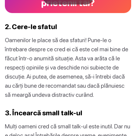
prietenii tăi?
2. Cere-le sfatul
Oamenilor le place să dea sfaturi! Pune-le o
întrebare despre ce cred ei că este cel mai bine de
făcut într-o anumită situație. Asta va arăta că le
respecți opiniile și va deschide noi subiecte de
discuție. Ai putea, de asemenea, să-i întrebi dacă
au cărți bune de recomandat sau dacă plănuiesc
să meargă undeva distractiv curând.
3. Încearcă small talk-ul
Mulți oameni cred că small talk-ul este inutil. Dar nu
e deloc așa! Întrebările despre vreme, evenimente