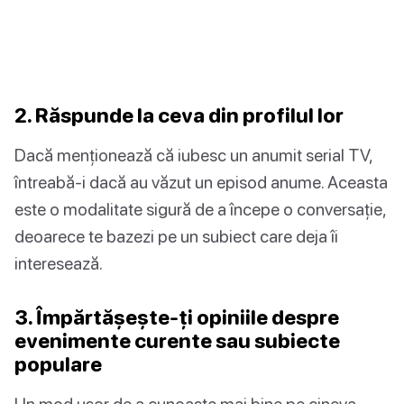
2. Răspunde la ceva din profilul lor
Dacă menționează că iubesc un anumit serial TV,
întreabă-i dacă au văzut un episod anume. Aceasta
este o modalitate sigură de a începe o conversație,
deoarece te bazezi pe un subiect care deja îi
interesează.
3. Împărtășește-ți opiniile despre
evenimente curente sau subiecte
populare
Un mod ușor de a cunoaște mai bine pe cineva