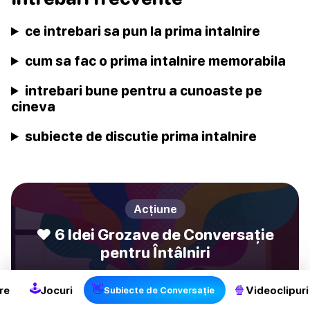
ce intrebari sa pun la prima intalnire
cum sa fac o prima intalnire memorabila
intrebari bune pentru a cunoaste pe
cineva
subiecte de discutie prima intalnire
Acțiune
❤️ 6 Idei Grozave de Conversație
pentru Întâlniri
🕹
👋
🍿
re
Jocuri
Videoclipuri
Subiecte de Conversație
Facebook
Pinterest