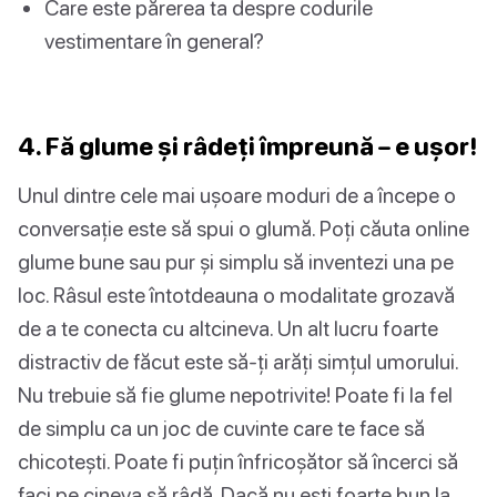
Care este părerea ta despre codurile
vestimentare în general?
4. Fă glume și râdeți împreună – e ușor!
Unul dintre cele mai ușoare moduri de a începe o
conversație este să spui o glumă. Poți căuta online
glume bune sau pur și simplu să inventezi una pe
loc. Râsul este întotdeauna o modalitate grozavă
de a te conecta cu altcineva. Un alt lucru foarte
distractiv de făcut este să-ți arăți simțul umorului.
Nu trebuie să fie glume nepotrivite! Poate fi la fel
de simplu ca un joc de cuvinte care te face să
chicotești. Poate fi puțin înfricoșător să încerci să
faci pe cineva să râdă. Dacă nu ești foarte bun la